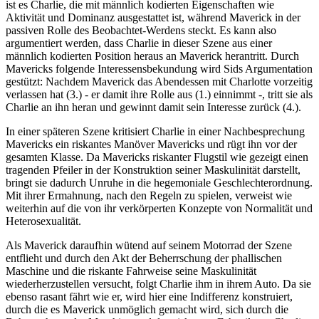
ist es Charlie, die mit männlich kodierten Eigenschaften wie
Aktivität und Dominanz ausgestattet ist, während Maverick in der
passiven Rolle des Beobachtet-Werdens steckt. Es kann also
argumentiert werden, dass Charlie in dieser Szene aus einer
männlich kodierten Position heraus an Maverick herantritt. Durch
Mavericks folgende Interessensbekundung wird Sids Argumentation
gestützt: Nachdem Maverick das Abendessen mit Charlotte vorzeitig
verlassen hat (3.) - er damit ihre Rolle aus (1.) einnimmt -, tritt sie als
Charlie an ihn heran und gewinnt damit sein Interesse zurück (4.).
In einer späteren Szene kritisiert Charlie in einer Nachbesprechung
Mavericks ein riskantes Manöver Mavericks und rügt ihn vor der
gesamten Klasse. Da Mavericks riskanter Flugstil wie gezeigt einen
tragenden Pfeiler in der Konstruktion seiner Maskulinität darstellt,
bringt sie dadurch Unruhe in die hegemoniale Geschlechterordnung.
Mit ihrer Ermahnung, nach den Regeln zu spielen, verweist wie
weiterhin auf die von ihr verkörperten Konzepte von Normalität und
Heterosexualität.
Als Maverick daraufhin wütend auf seinem Motorrad der Szene
entflieht und durch den Akt der Beherrschung der phallischen
Maschine und die riskante Fahrweise seine Maskulinität
wiederherzustellen versucht, folgt Charlie ihm in ihrem Auto. Da sie
ebenso rasant fährt wie er, wird hier eine Indifferenz konstruiert,
durch die es Maverick unmöglich gemacht wird, sich durch die