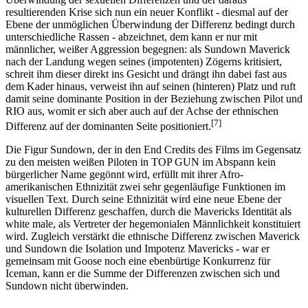
resultierenden Krise sich nun ein neuer Konflikt - diesmal auf der
Ebene der unmöglichen Überwindung der Differenz bedingt durch
unterschiedliche Rassen - abzeichnet, dem kann er nur mit
männlicher, weißer Aggression begegnen: als Sundown Maverick
nach der Landung wegen seines (impotenten) Zögerns kritisiert,
schreit ihm dieser direkt ins Gesicht und drängt ihn dabei fast aus
dem Kader hinaus, verweist ihn auf seinen (hinteren) Platz und ruft
damit seine dominante Position in der Beziehung zwischen Pilot und
RIO aus, womit er sich aber auch auf der Achse der ethnischen
[7]
Differenz auf der dominanten Seite positioniert.
Die Figur Sundown, der in den End Credits des Films im Gegensatz
zu den meisten weißen Piloten in TOP GUN im Abspann kein
bürgerlicher Name gegönnt wird, erfüllt mit ihrer Afro-
amerikanischen Ethnizität zwei sehr gegenläufige Funktionen im
visuellen Text. Durch seine Ethnizität wird eine neue Ebene der
kulturellen Differenz geschaffen, durch die Mavericks Identität als
white male, als Vertreter der hegemonialen Männlichkeit konstituiert
wird. Zugleich verstärkt die ethnische Differenz zwischen Maverick
und Sundown die Isolation und Impotenz Mavericks - war er
gemeinsam mit Goose noch eine ebenbürtige Konkurrenz für
Iceman, kann er die Summe der Differenzen zwischen sich und
Sundown nicht überwinden.