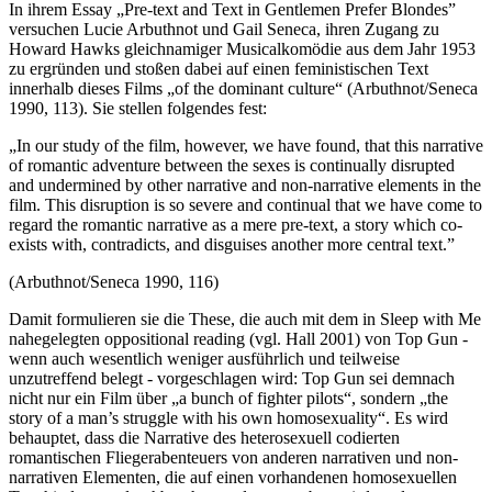
In ihrem Essay „Pre-text and Text in Gentlemen Prefer Blondes”
versuchen Lucie Arbuthnot und Gail Seneca, ihren Zugang zu
Howard Hawks gleichnamiger Musicalkomödie aus dem Jahr 1953
zu ergründen und stoßen dabei auf einen feministischen Text
innerhalb dieses Films „of the dominant culture“ (Arbuthnot/Seneca
1990, 113). Sie stellen folgendes fest:
„In our study of the film, however, we have found, that this narrative
of romantic adventure between the sexes is continually disrupted
and undermined by other narrative and non-narrative elements in the
film. This disruption is so severe and continual that we have come to
regard the romantic narrative as a mere pre-text, a story which co­
exists with, contradicts, and disguises another more central text.”
(Arbuthnot/Seneca 1990, 116)
Damit formulieren sie die These, die auch mit dem in Sleep with Me
nahegelegten oppositional reading (vgl. Hall 2001) von Top Gun -
wenn auch wesentlich weniger ausführlich und teilweise
unzutreffend belegt - vorgeschlagen wird: Top Gun sei demnach
nicht nur ein Film über „a bunch of fighter pilots“, sondern „the
story of a man’s struggle with his own homosexuality“. Es wird
behauptet, dass die Narrative des heterosexuell codierten
romantischen Fliegerabenteuers von anderen narrativen und non-
narrativen Elementen, die auf einen vorhandenen homosexuellen