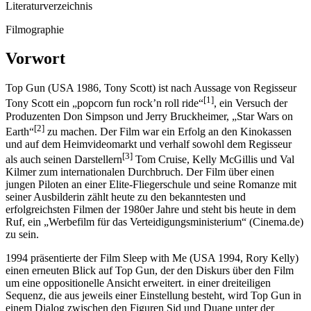
Literaturverzeichnis
Filmographie
Vorwort
Top Gun (USA 1986, Tony Scott) ist nach Aussage von Regisseur
[1]
Tony Scott ein „popcorn fun rock’n roll ride“
, ein Versuch der
Produzenten Don Simpson und Jerry Bruckheimer, „Star Wars on
[2]
Earth“
zu machen. Der Film war ein Erfolg an den Kinokassen
und auf dem Heimvideomarkt und verhalf sowohl dem Regisseur
[3]
als auch seinen Darstellern
Tom Cruise, Kelly McGillis und Val
Kilmer zum internationalen Durchbruch. Der Film über einen
jungen Piloten an einer Elite-Fliegerschule und seine Romanze mit
seiner Ausbilderin zählt heute zu den bekanntesten und
erfolgreichsten Filmen der 1980er Jahre und steht bis heute in dem
Ruf, ein „Werbefilm für das Verteidigungsministerium“ (Cinema.de)
zu sein.
1994 präsentierte der Film Sleep with Me (USA 1994, Rory Kelly)
einen erneuten Blick auf Top Gun, der den Diskurs über den Film
um eine oppositionelle Ansicht erweitert. in einer dreiteiligen
Sequenz, die aus jeweils einer Einstellung besteht, wird Top Gun in
einem Dialog zwischen den Figuren Sid und Duane unter der