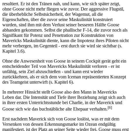
resultiert. Er ist den Tränen nah, und kann, wie sich später zeigt,
ohne Goose nicht mehr fliegen wie zuvor. Der aggressive Flugstil,
die überhebliche Selbstsicherheit, der Wagemut, all die
Eigenschaften, über die zuvor seine Maskulinität konstruiert
wurden, sind ihm mit dem Verlust seiner besseren Hälfte Goose
abhanden gekommen. Selbst die phallische F-14, die zuvor noch als
Signifikant für Potenz und Penetration zur Konstruktion von
Mavericks Maskulinität diente, kann die Impotenz ihres Piloten nicht
mehr verbergen, im Gegenteil - erst durch sie wird sie sichtbar (s.
Kapitel 3.6).
Ohne die Anwesenheit von Goose in seinem Cockpit gerät geht ein
entscheidender Teil von Mavericks Maskulinität verloren - er ist
unfähig, sein Ziel abzuschießen - und kann erst wieder
zurückkehren, als er sich dem vom Iceman repräsentierten Konzept
des Teamgeist unterwirft (s. Kapitel 6).
In mehrerer Hinsicht stellt Goose also den Mann in Mavericks
Leben dar. Die Intensität und Tiefe ihrer Beziehung zeigt sich auch
in ihrer ersten Unterrichtsstunde bei Charlie, in der Maverick und
[6]
Goose sich wie das buchstäbliche alte Ehepaar verhalten.
Erst nachdem Maverick sich von Goose loslöst, was er mit dem
Versenken von dessen Erkennungsmarke im Ozean endgültig
manifestiert, ist der Platz an seiner Seite wieder frei. Goose muss erst