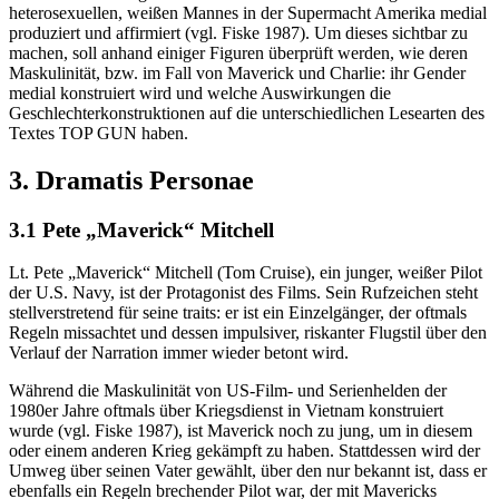
heterosexuellen, weißen Mannes in der Supermacht Amerika medial
produziert und affirmiert (vgl. Fiske 1987). Um dieses sichtbar zu
machen, soll anhand einiger Figuren überprüft werden, wie deren
Maskulinität, bzw. im Fall von Maverick und Charlie: ihr Gender
medial konstruiert wird und welche Auswirkungen die
Geschlechterkonstruktionen auf die unterschiedlichen Lesearten des
Textes TOP GUN haben.
3. Dramatis Personae
3.1 Pete „Maverick“ Mitchell
Lt. Pete „Maverick“ Mitchell (Tom Cruise), ein junger, weißer Pilot
der U.S. Navy, ist der Protagonist des Films. Sein Rufzeichen steht
stellverstretend für seine traits: er ist ein Einzelgänger, der oftmals
Regeln missachtet und dessen impulsiver, riskanter Flugstil über den
Verlauf der Narration immer wieder betont wird.
Während die Maskulinität von US-Film- und Serienhelden der
1980er Jahre oftmals über Kriegsdienst in Vietnam konstruiert
wurde (vgl. Fiske 1987), ist Maverick noch zu jung, um in diesem
oder einem anderen Krieg gekämpft zu haben. Stattdessen wird der
Umweg über seinen Vater gewählt, über den nur bekannt ist, dass er
ebenfalls ein Regeln brechender Pilot war, der mit Mavericks