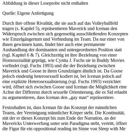
Abbildung in dieser Leseprobe nicht enthalten
Quelle: Eigene Anfertigung
Durch ihre offene Rivalität, die sie auch auf das Volleyballfeld
tragen (s. Kapitel 5), repräsentieren Maverick und Iceman den
Widerspruch zwischen sich gegenseitig ausschließenden Konzepten
wie Einzelgängertum und Verbindung im Team. Da nur einer von
ihnen gewinnen kann, findet hier auch eine permanente
Aushandlung der dominanten und untergeordneten Position statt
(vgl. Kapitel 6 & 7). Gleichzeitig ist ihre Beziehung von einer
Homosozialität geprägt, wie Cyntia J. Fuchs sie in Buddy Movies
vorfindet (vgl. Fuchs 1993) und die der Beziehung zwischen
Maverick und Goose in ihren Grundzügen ähnlich ist. Da Goose
jedoch eindeutig heterosexuell kodiert ist, bei Iceman jedoch auf
eine explizite Heterosexualisierung (vgl. Fuchs 1993) verzichtet
wird, öffnet sich zwischen Goose und Iceman die Möglichkeit eine
Achse der Differenz durch sexuelle Orientierung, die es Sid erlaubt
zu argumentieren, dass Iceman den „gay man“ repräsentiere.
Festzuhalten ist, dass Iceman für das Konzept der männlichen
Teams, der Vereinigung männlicher Körper steht. Die Kontinuität,
mit der er dieses Konzept bis zum Ende der Narration, an der
Mavericks Unterwerfung unter sein Paradigma steht, vertritt, öffnet
die Figur für ein oppositional reading im Sinne von Sleep with Me