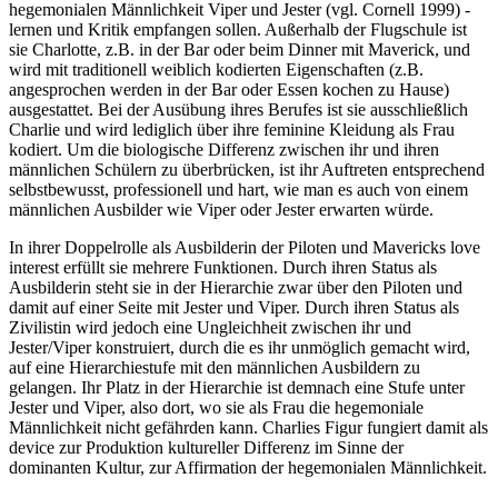
hegemonialen Männlichkeit Viper und Jester (vgl. Cornell 1999) -
lernen und Kritik empfangen sollen. Außerhalb der Flugschule ist
sie Charlotte, z.B. in der Bar oder beim Dinner mit Maverick, und
wird mit traditionell weiblich kodierten Eigenschaften (z.B.
angesprochen werden in der Bar oder Essen kochen zu Hause)
ausgestattet. Bei der Ausübung ihres Berufes ist sie ausschließlich
Charlie und wird lediglich über ihre feminine Kleidung als Frau
kodiert. Um die biologische Differenz zwischen ihr und ihren
männlichen Schülern zu überbrücken, ist ihr Auftreten entsprechend
selbstbewusst, professionell und hart, wie man es auch von einem
männlichen Ausbilder wie Viper oder Jester erwarten würde.
In ihrer Doppelrolle als Ausbilderin der Piloten und Mavericks love
interest erfüllt sie mehrere Funktionen. Durch ihren Status als
Ausbilderin steht sie in der Hierarchie zwar über den Piloten und
damit auf einer Seite mit Jester und Viper. Durch ihren Status als
Zivilistin wird jedoch eine Ungleichheit zwischen ihr und
Jester/Viper konstruiert, durch die es ihr unmöglich gemacht wird,
auf eine Hierarchiestufe mit den männlichen Ausbildern zu
gelangen. Ihr Platz in der Hierarchie ist demnach eine Stufe unter
Jester und Viper, also dort, wo sie als Frau die hegemoniale
Männlichkeit nicht gefährden kann. Charlies Figur fungiert damit als
device zur Produktion kultureller Differenz im Sinne der
dominanten Kultur, zur Affirmation der hegemonialen Männlichkeit.