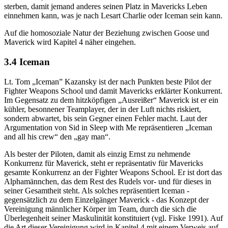
sterben, damit jemand anderes seinen Platz in Mavericks Leben
einnehmen kann, was je nach Lesart Charlie oder Iceman sein kann.
Auf die homosoziale Natur der Beziehung zwischen Goose und
Maverick wird Kapitel 4 näher eingehen.
3.4 Iceman
Lt. Tom „Iceman” Kazansky ist der nach Punkten beste Pilot der
Fighter Weapons School und damit Mavericks erklärter Konkurrent.
Im Gegensatz zu dem hitzköpfigen „Ausreißer“ Maverick ist er ein
kühler, besonnener Teamplayer, der in der Luft nichts riskiert,
sondern abwartet, bis sein Gegner einen Fehler macht. Laut der
Argumentation von Sid in Sleep with Me repräsentieren „Iceman
and all his crew“ den „gay man“.
Als bester der Piloten, damit als einzig Ernst zu nehmende
Konkurrenz für Maverick, steht er repräsentativ für Mavericks
gesamte Konkurrenz an der Fighter Weapons School. Er ist dort das
Alphamännchen, das dem Rest des Rudels vor- und für dieses in
seiner Gesamtheit steht. Als solches repräsentiert Iceman -
gegensätzlich zu dem Einzelgänger Maverick - das Konzept der
Vereinigung männlicher Körper im Team, durch die sich die
Überlegenheit seiner Maskulinität konstituiert (vgl. Fiske 1991). Auf
die Art dieser Vereinigung wird in Kapitel 4 mit einem Verweis auf