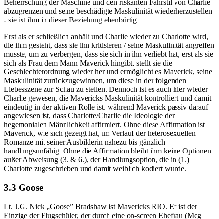
Beherrschung der Maschine und den riskanten Fahrstil von Charlie
abzugrenzen und seine beschädigte Maskulinität wiederherzustellen
- sie ist ihm in dieser Beziehung ebenbürtig.
Erst als er schließlich anhält und Charlie wieder zu Charlotte wird,
die ihm gesteht, dass sie ihn kritisieren / seine Maskulinität angreifen
musste, um zu verbergen, dass sie sich in ihn verliebt hat, erst als sie
sich als Frau dem Mann Maverick hingibt, stellt sie die
Geschlechterordnung wieder her und ermöglicht es Maverick, seine
Maskulinität zurückzugewinnen, um diese in der folgenden
Liebesszene zur Schau zu stellen. Dennoch ist es auch hier wieder
Charlie gewesen, die Mavericks Maskulinität kontrolliert und damit
eindeutig in der aktiven Rolle ist, während Maverick passiv darauf
angewiesen ist, dass Charlotte/Charlie die Ideologie der
hegemonialen Männlichkeit affirmiert. Ohne diese Affirmation ist
Maverick, wie sich gezeigt hat, im Verlauf der heterosexuellen
Romanze mit seiner Ausbilderin nahezu bis gänzlich
handlungsunfähig. Ohne die Affirmation bleibt ihm keine Optionen
außer Abweisung (3. & 6.), der Handlungsoption, die in (1.)
Charlotte zugeschrieben und damit weiblich kodiert wurde.
3.3 Goose
Lt. J.G. Nick „Goose” Bradshaw ist Mavericks RIO. Er ist der
Einzige der Flugschüler, der durch eine on-screen Ehefrau (Meg