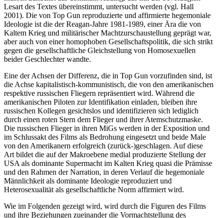
Lesart des Textes übereinstimmt, untersucht werden (vgl. Hall
2001). Die von Top Gun reproduzierte und affirmierte hegemoniale
Ideologie ist die der Reagan-Jahre 1981-1989, einer Ära die von
Kaltem Krieg und militärischer Machtzurschaustellung geprägt war,
aber auch von einer homophoben Gesellschaftspolitik, die sich strikt
gegen die gesellschaftliche Gleichstellung von Homosexuellen
beider Geschlechter wandte.
Eine der Achsen der Differenz, die in Top Gun vorzufinden sind, ist
die Achse kapitalistisch-kommunistisch, die von den amerikanischen
respektive russischen Fliegern repräsentiert wird. Während die
amerikanischen Piloten zur Identifikation einladen, bleiben ihre
russischen Kollegen gesichtslos und identifizieren sich lediglich
durch einen roten Stern dem Flieger und ihrer Atemschutzmaske.
Die russischen Flieger in ihren MiGs werden in der Exposition und
im Schlussakt des Films als Bedrohung eingesetzt und beide Male
von den Amerikanern erfolgreich (zurück-)geschlagen. Auf diese
Art bildet die auf der Makroebene medial produzierte Stellung der
USA als dominante Supermacht im Kalten Krieg quasi die Prämisse
und den Rahmen der Narration, in deren Verlauf die hegemoniale
Männlichkeit als dominante Ideologie reproduziert und
Heterosexualität als gesellschaftliche Norm affirmiert wird.
Wie im Folgenden gezeigt wird, wird durch die Figuren des Films
und ihre Beziehungen zueinander die Vormachtstellung des