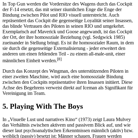
In Top Gun werden die Vordersitze des Wagens durch das Cockpit
der F-14 ersetzt, das mit seiner räumlichen Enge die Enge der
Bindung zwischen Pilot und RIO visuell unterstreicht. Auch
repräsentiert das Cockpit die gegenseitige Loyalität seiner Insassen,
das blinde Vertrauen des Piloten in seinen RIO und umgekehrt.
Exemplarisch auf Maverick und Goose angewandt, ist das Cockpit
der Ort, der ihre homosoziale Beziehung (vgl. Sedgwick 1985)
zueinander in Stellung bringt. Es ist ihr homosozialer Raum, in dem
sie durch die gegenseitige Externalisierung - jeder erweitert den
anderen um einen fehlenden Teil - zu einem all-male-unit, einer
[8]
männlichen Einheit werden.
Durch das Konzept des Wingman, des unterstützenden Piloten in
einer zweiten Maschine, wird auch eine homosoziale Bindung
zwischen den Cockpits repräsentative ihren Insassen initiiert. Diese
Achse des Begehrens verweist direkt auf Iceman als Signifikant für
Vereinigung im Team.
5. Playing With The Boys
In „Visuelle Lust und narratives Kino“ (1973) zeigt Laura Mulvey
das Verhältnis zwischen aktivem und passivem Blick auf, und wie
dieser laut psychoanalytischen Erkenntnissen männlich (aktiv) bzw.
weiblich (passiv) besetzt ist: Männer schauen, Frauen werden