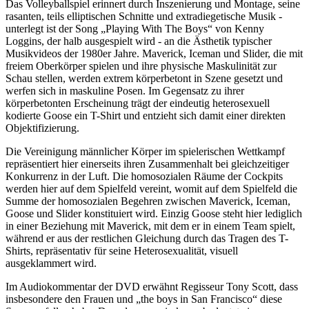
Das Volleyballspiel erinnert durch Inszenierung und Montage, seine
rasanten, teils elliptischen Schnitte und extradiegetische Musik -
unterlegt ist der Song „Playing With The Boys“ von Kenny
Loggins, der halb ausgespielt wird - an die Ästhetik typischer
Musikvideos der 1980er Jahre. Maverick, Iceman und Slider, die mit
freiem Oberkörper spielen und ihre physische Maskulinität zur
Schau stellen, werden extrem körperbetont in Szene gesetzt und
werfen sich in maskuline Posen. Im Gegensatz zu ihrer
körperbetonten Erscheinung trägt der eindeutig heterosexuell
kodierte Goose ein T-Shirt und entzieht sich damit einer direkten
Objektifizierung.
Die Vereinigung männlicher Körper im spielerischen Wettkampf
repräsentiert hier einerseits ihren Zusammenhalt bei gleichzeitiger
Konkurrenz in der Luft. Die homosozialen Räume der Cockpits
werden hier auf dem Spielfeld vereint, womit auf dem Spielfeld die
Summe der homosozialen Begehren zwischen Maverick, Iceman,
Goose und Slider konstituiert wird. Einzig Goose steht hier lediglich
in einer Beziehung mit Maverick, mit dem er in einem Team spielt,
während er aus der restlichen Gleichung durch das Tragen des T-
Shirts, repräsentativ für seine Heterosexualität, visuell
ausgeklammert wird.
Im Audiokommentar der DVD erwähnt Regisseur Tony Scott, dass
insbesondere den Frauen und „the boys in San Francisco“ diese