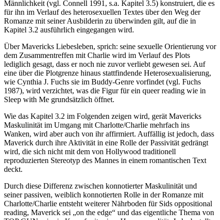
Männlichkeit (vgl. Connell 1991, s.a. Kapitel 3.5) konstruiert, die es
für ihn im Verlauf des heterosexuellen Textes über den Weg der
Romanze mit seiner Ausbilderin zu überwinden gilt, auf die in
Kapitel 3.2 ausführlich eingegangen wird.
Über Mavericks Liebesleben, sprich: seine sexuelle Orientierung vor
dem Zusammentreffen mit Charlie wird im Verlauf des Plots
lediglich gesagt, dass er noch nie zuvor verliebt gewesen sei. Auf
eine über die Plotgrenze hinaus stattfindende Heterosexualisierung,
wie Cynthia J. Fuchs sie im Buddy-Genre vorfindet (vgl. Fuchs
1987), wird verzichtet, was die Figur für ein queer reading wie in
Sleep with Me grundsätzlich öffnet.
Wie das Kapitel 3.2 im Folgenden zeigen wird, gerät Mavericks
Maskulinität im Umgang mit Charlotte/Charlie mehrfach ins
Wanken, wird aber auch von ihr affirmiert. Auffällig ist jedoch, dass
Maverick durch ihre Aktivität in eine Rolle der Passivität gedrängt
wird, die sich nicht mit dem von Hollywood traditionell
reproduzierten Stereotyp des Mannes in einem romantischen Text
deckt.
Durch diese Differenz zwischen konnotierter Maskulinität und
seiner passiven, weiblich konnotierten Rolle in der Romanze mit
Charlotte/Charlie entsteht weiterer Nährboden für Sids oppositional
reading, Maverick sei „on the edge“ und das eigentliche Thema von