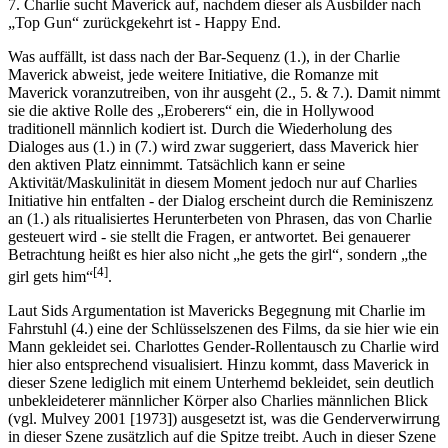
7. Charlie sucht Maverick auf, nachdem dieser als Ausbilder nach
„Top Gun“ zurückgekehrt ist - Happy End.
Was auffällt, ist dass nach der Bar-Sequenz (1.), in der Charlie
Maverick abweist, jede weitere Initiative, die Romanze mit
Maverick voranzutreiben, von ihr ausgeht (2., 5. & 7.). Damit nimmt
sie die aktive Rolle des „Eroberers“ ein, die in Hollywood
traditionell männlich kodiert ist. Durch die Wiederholung des
Dialoges aus (1.) in (7.) wird zwar suggeriert, dass Maverick hier
den aktiven Platz einnimmt. Tatsächlich kann er seine
Aktivität/Maskulinität in diesem Moment jedoch nur auf Charlies
Initiative hin entfalten - der Dialog erscheint durch die Reminiszenz
an (1.) als ritualisiertes Herunterbeten von Phrasen, das von Charlie
gesteuert wird - sie stellt die Fragen, er antwortet. Bei genauerer
Betrachtung heißt es hier also nicht „he gets the girl“, sondern „the
[4]
girl gets him“
.
Laut Sids Argumentation ist Mavericks Begegnung mit Charlie im
Fahrstuhl (4.) eine der Schlüsselszenen des Films, da sie hier wie ein
Mann gekleidet sei. Charlottes Gender-Rollentausch zu Charlie wird
hier also entsprechend visualisiert. Hinzu kommt, dass Maverick in
dieser Szene lediglich mit einem Unterhemd bekleidet, sein deutlich
unbekleideterer männlicher Körper also Charlies männlichen Blick
(vgl. Mulvey 2001 [1973]) ausgesetzt ist, was die Genderverwirrung
in dieser Szene zusätzlich auf die Spitze treibt. Auch in dieser Szene