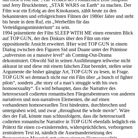
und Jerry Bruckheimer, „STAR WARS on Earth“ zu machen. Der
Film war ein Erfolg an den Kinokassen, zählt heute zu den
bekanntesten und erfolgreichsten Filmen der 1980er Jahre und steht
bis heute in dem Ruf, ein „Werbefilm für das
Verteidigungsministerium“ zu sein.
1994 präsentierte der Film SLEEP WITH ME einen erneuten Blick
auf TOP GUN, der den Diskurs über den Film um eine
oppositionelle Ansicht erweitert. IHier wird TOP GUN in einem
Dialog zwischen den Figuren Sid und Duane unter der Prämisse
„subversion on a massive level“ als Coming-Out-Drama
dekonstruiert. Obwohl Sid in seinen Ausführungen teilweise nicht
akkurat ist und diese mit einem falschen Zitat beendet, stellen seine
Argumente die bisher gängige Art, TOP GUN zu lesen, in Frage.
TOP GUN sei demnach nicht nur ein Film über „a bunch of fighter
pilots“, sondern „the story of a man’s struggle with his own
homosexuality“. Es wird behauptet, dass die Narrative des
heterosexuell codierten romantischen Fliegerabenteuers von anderen
narrativen und non-narrativen Elementen, die auf einen
vorhandenen homosexuellen Text hindeuten, durchbrochen und
untergraben wird, und zwar „throughout the whole movie“. Wäre
dies der Fall, könnte man schlussfolgern, dass die heterosexuell
codierten romantische Narrative in TOP GUN ebenfalls lediglich ein
Prätext für einen co-existierenden, widersprüchlichen, verborgenen
zentraleren Text ist, nämlich die Auseinandersetzung des