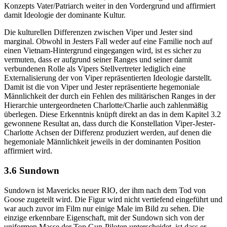
Konzepts Vater/Patriarch weiter in den Vordergrund und affirmiert
damit Ideologie der dominante Kultur.
Die kulturellen Differenzen zwischen Viper und Jester sind
marginal. Obwohl in Jesters Fall weder auf eine Familie noch auf
einen Vietnam-Hintergrund eingegangen wird, ist es sicher zu
vermuten, dass er aufgrund seiner Ranges und seiner damit
verbundenen Rolle als Vipers Stellvertreter lediglich eine
Externalisierung der von Viper repräsentierten Ideologie darstellt.
Damit ist die von Viper und Jester repräsentierte hegemoniale
Männlichkeit der durch ein Fehlen des militärischen Ranges in der
Hierarchie untergeordneten Charlotte/Charlie auch zahlenmäßig
überlegen. Diese Erkenntnis knüpft direkt an das in dem Kapitel 3.2
gewonnene Resultat an, dass durch die Konstellation Viper-Jester-
Charlotte Achsen der Differenz produziert werden, auf denen die
hegemoniale Männlichkeit jeweils in der dominanten Position
affirmiert wird.
3.6 Sundown
Sundown ist Mavericks neuer RIO, der ihm nach dem Tod von
Goose zugeteilt wird. Die Figur wird nicht vertiefend eingeführt und
war auch zuvor im Film nur einige Male im Bild zu sehen. Die
einzige erkennbare Eigenschaft, mit der Sundown sich von der
uniformen Masse der Top Gun-Piloten unterscheidet, ist dass er