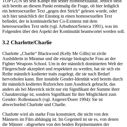
TOP GUN sei sein Kampf mit seiner Homosexualität. Jedoch stellt
sich bereits an diesem Punkt erstmalig die Frage, ob hier lediglich
ein heterosexueller Text „gegen den Strich“ gelesen wurde, oder
sich hier tatsächlich der Einstieg in einen homosexuellen Text
befindet, der in kontinuierlicher Co-Existenz mit dem
heterosexuellen Text steht (vgl. Arbuthnot/Seneca 1991), was im
Folgenden über den Aspekt der Kontinuität beantwortet werden soll.
3.2 Charlotte/Charlie
Charlotte „Charlie“ Blackwood (Kelly Me Gillis) ist zivile
Ausbilderin in Miramar und die einzige biologische Frau an der
Fighter Weapons School. Um in der männlich dominierten Welt der
Fliegerschule akzeptiert und respektiert zu werden, hat sie sich ein
Reihe männlich kodierter traits zugelegt, die sie nach Bedarf
hervorholen kann. Ihre instabile Gender-Identität wird bereits durch
ihr männlich kodiertes Rufzeichen zum Ausdruck gebracht, das
anders als bei Maverick nicht nur ein Signifikant der Summe ihrer
Charakterzüge ist, sondern Signifikant für ihre Möglichkeit zum
Gender- Rollentausch (vgl. Angerer/Dorer 1994): Sie ist
abwechselnd Charlotte und Charlie.
Charlotte wird als starke Frau konstruiert, die nicht von den
Männern im Film abhängig ist. Im Gegenteil ist sie es, von denen
die Männer - abgesehen von den beiden Repräsentanten der