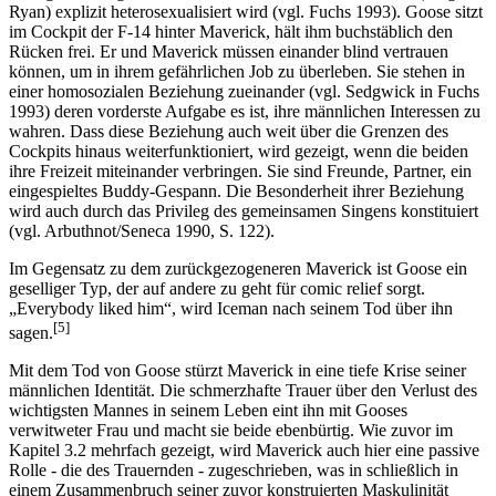
Ryan) explizit heterosexualisiert wird (vgl. Fuchs 1993). Goose sitzt
im Cockpit der F-14 hinter Maverick, hält ihm buchstäblich den
Rücken frei. Er und Maverick müssen einander blind vertrauen
können, um in ihrem gefährlichen Job zu überleben. Sie stehen in
einer homosozialen Beziehung zueinander (vgl. Sedgwick in Fuchs
1993) deren vorderste Aufgabe es ist, ihre männlichen Interessen zu
wahren. Dass diese Beziehung auch weit über die Grenzen des
Cockpits hinaus weiterfunktioniert, wird gezeigt, wenn die beiden
ihre Freizeit miteinander verbringen. Sie sind Freunde, Partner, ein
eingespieltes Buddy-Gespann. Die Besonderheit ihrer Beziehung
wird auch durch das Privileg des gemeinsamen Singens konstituiert
(vgl. Arbuthnot/Seneca 1990, S. 122).
Im Gegensatz zu dem zurückgezogeneren Maverick ist Goose ein
geselliger Typ, der auf andere zu geht für comic relief sorgt.
„Everybody liked him“, wird Iceman nach seinem Tod über ihn
[5]
sagen.
Mit dem Tod von Goose stürzt Maverick in eine tiefe Krise seiner
männlichen Identität. Die schmerzhafte Trauer über den Verlust des
wichtigsten Mannes in seinem Leben eint ihn mit Gooses
verwitweter Frau und macht sie beide ebenbürtig. Wie zuvor im
Kapitel 3.2 mehrfach gezeigt, wird Maverick auch hier eine passive
Rolle - die des Trauernden - zugeschrieben, was in schließlich in
einem Zusammenbruch seiner zuvor konstruierten Maskulinität