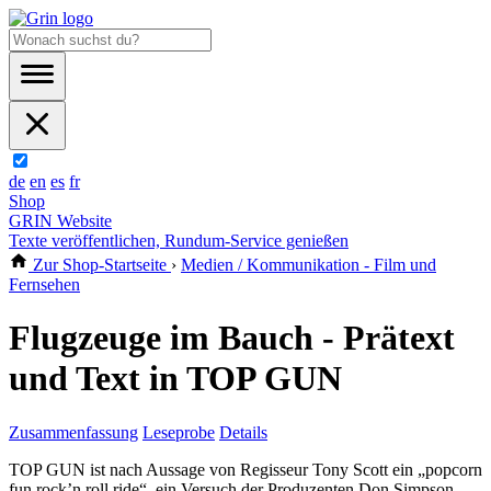
de
en
es
fr
Shop
GRIN Website
Texte veröffentlichen, Rundum-Service genießen
Zur Shop-Startseite
›
Medien / Kommunikation - Film und
Fernsehen
Flugzeuge im Bauch - Prätext
und Text in TOP GUN
Zusammenfassung
Leseprobe
Details
TOP GUN ist nach Aussage von Regisseur Tony Scott ein „popcorn
fun rock’n roll ride“, ein Versuch der Produzenten Don Simpson