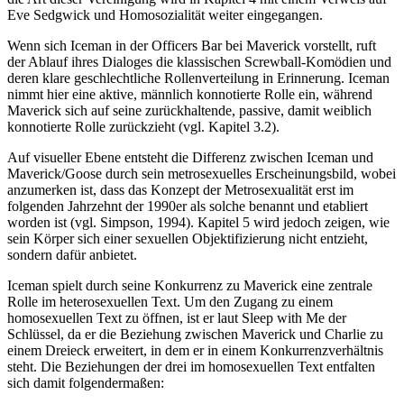
Eve Sedgwick und Homosozialität weiter eingegangen.
Wenn sich Iceman in der Officers Bar bei Maverick vorstellt, ruft
der Ablauf ihres Dialoges die klassischen Screwball-Komödien und
deren klare geschlechtliche Rollenverteilung in Erinnerung. Iceman
nimmt hier eine aktive, männlich konnotierte Rolle ein, während
Maverick sich auf seine zurückhaltende, passive, damit weiblich
konnotierte Rolle zurückzieht (vgl. Kapitel 3.2).
Auf visueller Ebene entsteht die Differenz zwischen Iceman und
Maverick/Goose durch sein metrosexuelles Erscheinungsbild, wobei
anzumerken ist, dass das Konzept der Metrosexualität erst im
folgenden Jahrzehnt der 1990er als solche benannt und etabliert
worden ist (vgl. Simpson, 1994). Kapitel 5 wird jedoch zeigen, wie
sein Körper sich einer sexuellen Objektifizierung nicht entzieht,
sondern dafür anbietet.
Iceman spielt durch seine Konkurrenz zu Maverick eine zentrale
Rolle im heterosexuellen Text. Um den Zugang zu einem
homosexuellen Text zu öffnen, ist er laut Sleep with Me der
Schlüssel, da er die Beziehung zwischen Maverick und Charlie zu
einem Dreieck erweitert, in dem er in einem Konkurrenzverhältnis
steht. Die Beziehungen der drei im homosexuellen Text entfalten
sich damit folgendermaßen: