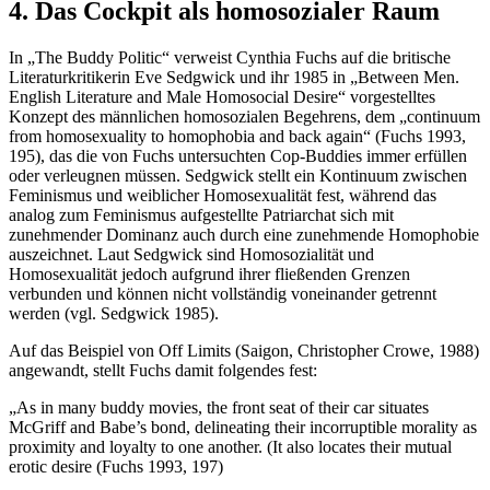
4. Das Cockpit als homosozialer Raum
In „The Buddy Politic“ verweist Cynthia Fuchs auf die britische
Literaturkritikerin Eve Sedgwick und ihr 1985 in „Between Men.
English Literature and Male Homosocial Desire“ vorgestelltes
Konzept des männlichen homosozialen Begehrens, dem „continuum
from homosexuality to homophobia and back again“ (Fuchs 1993,
195), das die von Fuchs untersuchten Cop-Buddies immer erfüllen
oder verleugnen müssen. Sedgwick stellt ein Kontinuum zwischen
Feminismus und weiblicher Homosexualität fest, während das
analog zum Feminismus aufgestellte Patriarchat sich mit
zunehmender Dominanz auch durch eine zunehmende Homophobie
auszeichnet. Laut Sedgwick sind Homosozialität und
Homosexualität jedoch aufgrund ihrer fließenden Grenzen
verbunden und können nicht vollständig voneinander getrennt
werden (vgl. Sedgwick 1985).
Auf das Beispiel von Off Limits (Saigon, Christopher Crowe, 1988)
angewandt, stellt Fuchs damit folgendes fest:
„As in many buddy movies, the front seat of their car situates
McGriff and Babe’s bond, delineating their incorruptible morality as
proximity and loyalty to one another. (It also locates their mutual
erotic desire (Fuchs 1993, 197)