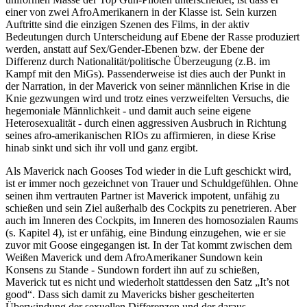
einer von zwei Afro­Amerikanern in der Klasse ist. Sein kurzen
Auftritte sind die einzigen Szenen des Films, in der aktiv
Bedeutungen durch Unterscheidung auf Ebene der Rasse produziert
werden, anstatt auf Sex/Gender-Ebenen bzw. der Ebene der
Differenz durch Nationalität/politische Überzeugung (z.B. im
Kampf mit den MiGs). Passenderweise ist dies auch der Punkt in
der Narration, in der Maverick von seiner männlichen Krise in die
Knie gezwungen wird und trotz eines verzweifelten Versuchs, die
hegemoniale Männlichkeit - und damit auch seine eigene
Heterosexualität - durch einen aggressiven Ausbruch in Richtung
seines afro-amerikanischen RIOs zu affirmieren, in diese Krise
hinab sinkt und sich ihr voll und ganz ergibt.
Als Maverick nach Gooses Tod wieder in die Luft geschickt wird,
ist er immer noch gezeichnet von Trauer und Schuldgefühlen. Ohne
seinen ihm vertrauten Partner ist Maverick impotent, unfähig zu
schießen und sein Ziel außerhalb des Cockpits zu penetrieren. Aber
auch im Inneren des Cockpits, im Inneren des homosozialen Raums
(s. Kapitel 4), ist er unfähig, eine Bindung einzugehen, wie er sie
zuvor mit Goose eingegangen ist. In der Tat kommt zwischen dem
Weißen Maverick und dem Afro­Amerikaner Sundown kein
Konsens zu Stande - Sundown fordert ihn auf zu schießen,
Maverick tut es nicht und wiederholt stattdessen den Satz „It’s not
good“. Dass sich damit zu Mavericks bisher gescheiterten
Überwindung der sexuellen Differenzen und der daraus