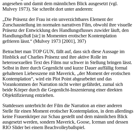
angesehen und damit dem männlichen Blick ausgesetzt (vgl.
Mulvey 1973). Sie schreibt dort unter anderem:
„Die Präsenz der Frau ist ein unverzichtbares Element der
Zurschaustellung im normalen narrativen Film, obwohl ihre visuelle
Präsenz der Entwicklung des Handlungsflusses zuwider läuft, den
Handlungsfluß [sic] in Momenten erotischer Kontemplation
gefrieren lässt.“ (Mulvey 1973 [2001], 397)
Betrachtet man TOP GUN, fällt auf, dass sich diese Aussage im
Hinblick auf Charlies Präsenz und ihre aktive Rolle im
heterosexuellen Text des Films nur schwer in Stellung bringen lässt.
Selbst in ihrer durch Gegenlicht und kurze Dauer auffällig formal
gehaltenen Liebesszene mit Maverick, „der Moment der erotischen
Kontemplation“, wird ein Plot Point abgearbeitet und das
Vorankommen der Narration nicht weiter gefährdet, zumal sich
beide Körper durch die Gegenlicht-Inszenierung einer direkten
Objektifizierung entziehen.
Stattdessen unterbricht der Film die Narration an einer anderen
Stelle für einen Moment erotischer Kontemplation, in dem allerdings
keine Frauenkörper zur Schau gestellt und dem männlichen Blick
ausgesetzt werden, sondern Maverick, Goose, Iceman und dessen
RIO Slider bei einem Beachvolleyballspiel.