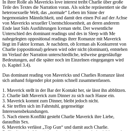
In ihrer Rolle als Mavericks love interest treibt Charlie über große
Teile des Textes die Narration voran. Als solche repräsentiert sie die
heterosexuelle Welt, das „normale“ Leben im Sinne der
hegemonialen Männlichkeit, und damit den einen Pol auf der Achse
von Mavericks sexueller Unentschlossenheit, an deren anderem
Ende laut Sids Ausführungen Iceman steht. Der wesentliche
Unterschied des dominant readings und des in Sleep with Me
nahegelegten oppositional readings ihrer Romanze mit Maverick
liegt im Faktor Iceman. Je nachdem, ob Iceman als Konkurrent von
Charlie (oppositional) gelesen wird oder nicht (dominant), entstehen
im Verlauf der Narration unterschiedliche, teilweise gegenläufige
Bedeutungen, auf die später noch im Einzelnen eingegangen wird
(s. Kapitel 3.4).
Das dominant reading von Mavericks und Charlies Romanze lässt
sich anhand folgender plot points schnell zusammenfassen.
1. Maverick stellt in der Bar der Kontakt her, sie lässt ihn abblitzen.
2. Charlie lädt Maverick zum Dinner zu sich nach Hause ein.
3. Maverick kommt zum Dinner, bleibt jedoch nicht.
4. Sie treffen sich im Fahrstuhl, gegenseitige
Interessensbekundungen.
5. Nach einem Konflikt gesteht Charlie Maverick ihre Liebe,
daraufhin Sex.
6. Mavericks verlässt „Top Gun“ und damit auch Charlie.