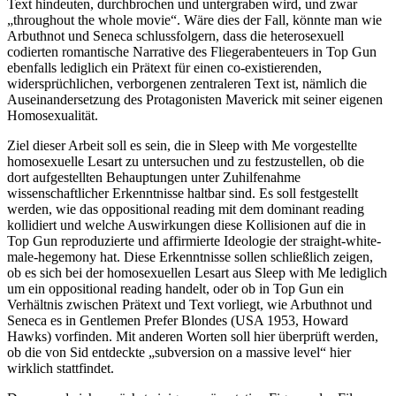
Text hindeuten, durchbrochen und untergraben wird, und zwar
„throughout the whole movie“. Wäre dies der Fall, könnte man wie
Arbuthnot und Seneca schlussfolgern, dass die heterosexuell
codierten romantische Narrative des Fliegerabenteuers in Top Gun
ebenfalls lediglich ein Prätext für einen co-existierenden,
widersprüchlichen, verborgenen zentraleren Text ist, nämlich die
Auseinandersetzung des Protagonisten Maverick mit seiner eigenen
Homosexualität.
Ziel dieser Arbeit soll es sein, die in Sleep with Me vorgestellte
homosexuelle Lesart zu untersuchen und zu festzustellen, ob die
dort aufgestellten Behauptungen unter Zuhilfenahme
wissenschaftlicher Erkenntnisse haltbar sind. Es soll festgestellt
werden, wie das oppositional reading mit dem dominant reading
kollidiert und welche Auswirkungen diese Kollisionen auf die in
Top Gun reproduzierte und affirmierte Ideologie der straight-white-
male-hegemony hat. Diese Erkenntnisse sollen schließlich zeigen,
ob es sich bei der homosexuellen Lesart aus Sleep with Me lediglich
um ein oppositional reading handelt, oder ob in Top Gun ein
Verhältnis zwischen Prätext und Text vorliegt, wie Arbuthnot und
Seneca es in Gentlemen Prefer Blondes (USA 1953, Howard
Hawks) vorfinden. Mit anderen Worten soll hier überprüft werden,
ob die von Sid entdeckte „subversion on a massive level“ hier
wirklich stattfindet.