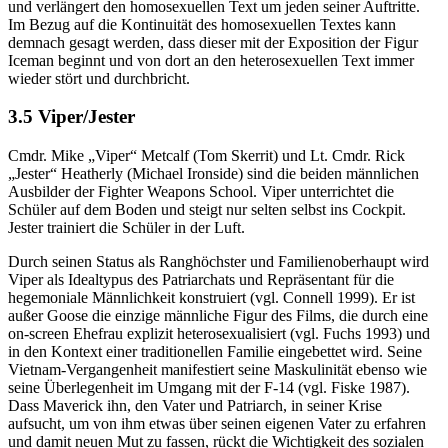
und verlängert den homosexuellen Text um jeden seiner Auftritte.
Im Bezug auf die Kontinuität des homosexuellen Textes kann
demnach gesagt werden, dass dieser mit der Exposition der Figur
Iceman beginnt und von dort an den heterosexuellen Text immer
wieder stört und durchbricht.
3.5 Viper/Jester
Cmdr. Mike „Viper“ Metcalf (Tom Skerrit) und Lt. Cmdr. Rick
„Jester“ Heatherly (Michael Ironside) sind die beiden männlichen
Ausbilder der Fighter Weapons School. Viper unterrichtet die
Schüler auf dem Boden und steigt nur selten selbst ins Cockpit.
Jester trainiert die Schüler in der Luft.
Durch seinen Status als Ranghöchster und Familienoberhaupt wird
Viper als Idealtypus des Patriarchats und Repräsentant für die
hegemoniale Männlichkeit konstruiert (vgl. Connell 1999). Er ist
außer Goose die einzige männliche Figur des Films, die durch eine
on-screen Ehefrau explizit heterosexualisiert (vgl. Fuchs 1993) und
in den Kontext einer traditionellen Familie eingebettet wird. Seine
Vietnam-Vergangenheit manifestiert seine Maskulinität ebenso wie
seine Überlegenheit im Umgang mit der F-14 (vgl. Fiske 1987).
Dass Maverick ihn, den Vater und Patriarch, in seiner Krise
aufsucht, um von ihm etwas über seinen eigenen Vater zu erfahren
und damit neuen Mut zu fassen, rückt die Wichtigkeit des sozialen