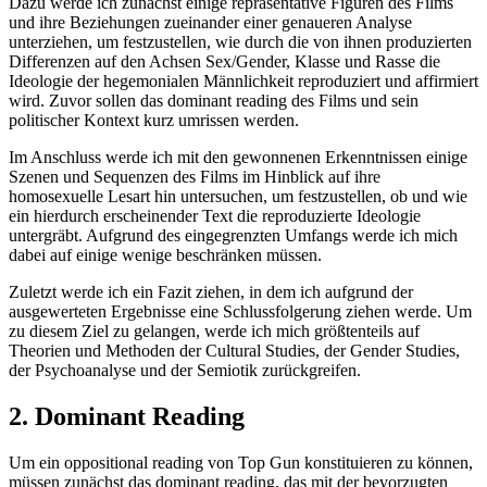
Dazu werde ich zunächst einige repräsentative Figuren des Films
und ihre Beziehungen zueinander einer genaueren Analyse
unterziehen, um festzustellen, wie durch die von ihnen produzierten
Differenzen auf den Achsen Sex/Gender, Klasse und Rasse die
Ideologie der hegemonialen Männlichkeit reproduziert und affirmiert
wird. Zuvor sollen das dominant reading des Films und sein
politischer Kontext kurz umrissen werden.
Im Anschluss werde ich mit den gewonnenen Erkenntnissen einige
Szenen und Sequenzen des Films im Hinblick auf ihre
homosexuelle Lesart hin untersuchen, um festzustellen, ob und wie
ein hierdurch erscheinender Text die reproduzierte Ideologie
untergräbt. Aufgrund des eingegrenzten Umfangs werde ich mich
dabei auf einige wenige beschränken müssen.
Zuletzt werde ich ein Fazit ziehen, in dem ich aufgrund der
ausgewerteten Ergebnisse eine Schlussfolgerung ziehen werde. Um
zu diesem Ziel zu gelangen, werde ich mich größtenteils auf
Theorien und Methoden der Cultural Studies, der Gender Studies,
der Psychoanalyse und der Semiotik zurückgreifen.
2. Dominant Reading
Um ein oppositional reading von Top Gun konstituieren zu können,
müssen zunächst das dominant reading, das mit der bevorzugten