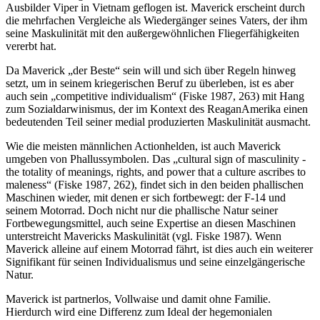
Ausbilder Viper in Vietnam geflogen ist. Maverick erscheint durch
die mehrfachen Vergleiche als Wiedergänger seines Vaters, der ihm
seine Maskulinität mit den außergewöhnlichen Fliegerfähigkeiten
vererbt hat.
Da Maverick „der Beste“ sein will und sich über Regeln hinweg
setzt, um in seinem kriegerischen Beruf zu überleben, ist es aber
auch sein „competitive individualism“ (Fiske 1987, 263) mit Hang
zum Sozialdarwinismus, der im Kontext des Reagan­Amerika einen
bedeutenden Teil seiner medial produzierten Maskulinität ausmacht.
Wie die meisten männlichen Actionhelden, ist auch Maverick
umgeben von Phallussymbolen. Das „cultural sign of masculinity -
the totality of meanings, rights, and power that a culture ascribes to
maleness“ (Fiske 1987, 262), findet sich in den beiden phallischen
Maschinen wieder, mit denen er sich fortbewegt: der F-14 und
seinem Motorrad. Doch nicht nur die phallische Natur seiner
Fortbewegungsmittel, auch seine Expertise an diesen Maschinen
unterstreicht Mavericks Maskulinität (vgl. Fiske 1987). Wenn
Maverick alleine auf einem Motorrad fährt, ist dies auch ein weiterer
Signifikant für seinen Individualismus und seine einzelgängerische
Natur.
Maverick ist partnerlos, Vollwaise und damit ohne Familie.
Hierdurch wird eine Differenz zum Ideal der hegemonialen