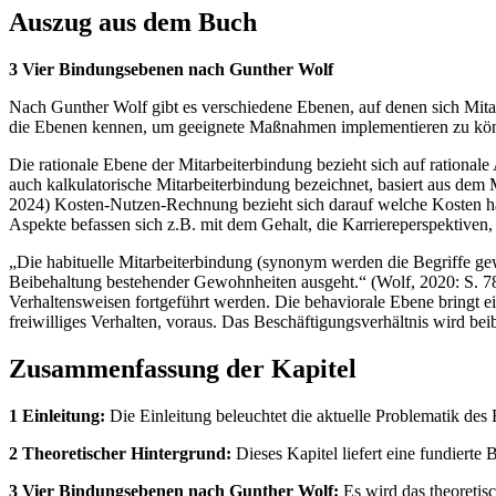
Auszug aus dem Buch
3 Vier Bindungsebenen nach Gunther Wolf
Nach Gunther Wolf gibt es verschiedene Ebenen, auf denen sich Mit
die Ebenen kennen, um geeignete Maßnahmen implementieren zu kö
Die rationale Ebene der Mitarbeiterbindung bezieht sich auf ration
auch kalkulatorische Mitarbeiterbindung bezeichnet, basiert aus de
2024) Kosten-Nutzen-Rechnung bezieht sich darauf welche Kosten hän
Aspekte befassen sich z.B. mit dem Gehalt, die Karriereperspektive
„Die habituelle Mitarbeiterbindung (synonym werden die Begriffe gew
Beibehaltung bestehender Gewohnheiten ausgeht.“ (Wolf, 2020: S. 78
Verhaltensweisen fortgeführt werden. Die behaviorale Ebene bringt ein
freiwilliges Verhalten, voraus. Das Beschäftigungsverhältnis wird bei
Zusammenfassung der Kapitel
1 Einleitung:
Die Einleitung beleuchtet die aktuelle Problematik des
2 Theoretischer Hintergrund:
Dieses Kapitel liefert eine fundierte
3 Vier Bindungsebenen nach Gunther Wolf:
Es wird das theoretisc