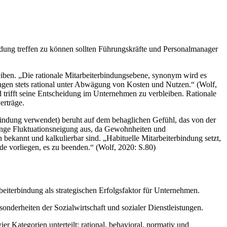
dung treffen zu können sollten Führungskräfte und Personalmanager
eiben. „Die rationale Mitarbeiterbindungsebene, synonym wird es
ngen stets rational unter Abwägung von Kosten und Nutzen.“ (Wolf,
trifft seine Entscheidung im Unternehmen zu verbleiben. Rationale
erträge.
rbindung verwendet) beruht auf dem behaglichen Gefühl, das von der
ringe Fluktuationsneigung aus, da Gewohnheiten und
 bekannt und kalkulierbar sind. „Habituelle Mitarbeiterbindung setzt,
nde vorliegen, es zu beenden.“ (Wolf, 2020: S.80)
beiterbindung als strategischen Erfolgsfaktor für Unternehmen.
sonderheiten der Sozialwirtschaft und sozialer Dienstleistungen.
r Kategorien unterteilt: rational, behavioral, normativ und