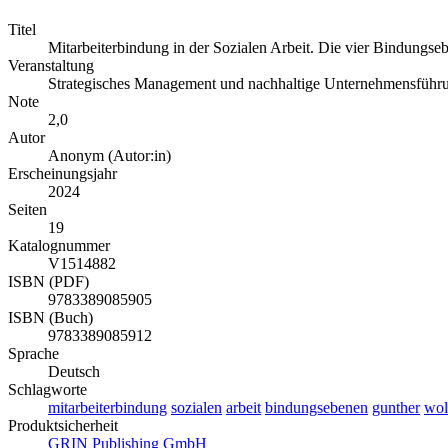
Titel
Mitarbeiterbindung in der Sozialen Arbeit. Die vier Bindungse
Veranstaltung
Strategisches Management und nachhaltige Unternehmensführ
Note
2,0
Autor
Anonym (Autor:in)
Erscheinungsjahr
2024
Seiten
19
Katalognummer
V1514882
ISBN (PDF)
9783389085905
ISBN (Buch)
9783389085912
Sprache
Deutsch
Schlagworte
mitarbeiterbindung
sozialen
arbeit
bindungsebenen
gunther
wol
Produktsicherheit
GRIN Publishing GmbH