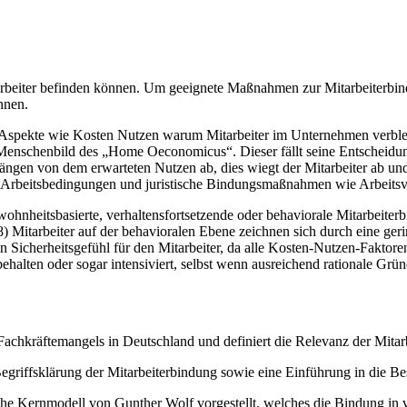
arbeiter befinden können. Um geeignete Maßnahmen zur Mitarbeiterbin
nnen.
ale Aspekte wie Kosten Nutzen warum Mitarbeiter im Unternehmen verbl
m Menschenbild des „Home Oeconomicus“. Dieser fällt seine Entscheidu
gen von dem erwarteten Nutzen ab, dies wiegt der Mitarbeiter ab und 
n, Arbeitsbedingungen und juristische Bindungsmaßnahmen wie Arbeitsv
ohnheitsbasierte, verhaltensfortsetzende oder behaviorale Mitarbeite
) Mitarbeiter auf der behavioralen Ebene zeichnen sich durch eine ge
 Sicherheitsgefühl für den Mitarbeiter, da alle Kosten-Nutzen-Faktoren
behalten oder sogar intensiviert, selbst wenn ausreichend rationale Grü
 Fachkräftemangels in Deutschland und definiert die Relevanz der Mitar
 Begriffsklärung der Mitarbeiterbindung sowie eine Einführung in die Be
he Kernmodell von Gunther Wolf vorgestellt, welches die Bindung in vie