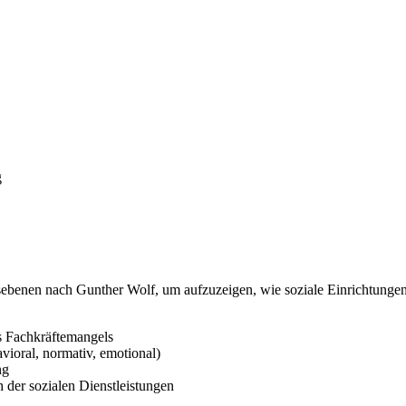
g
sebenen nach Gunther Wolf, um aufzuzeigen, wie soziale Einrichtungen i
.
s Fachkräftemangels
avioral, normativ, emotional)
ng
der sozialen Dienstleistungen