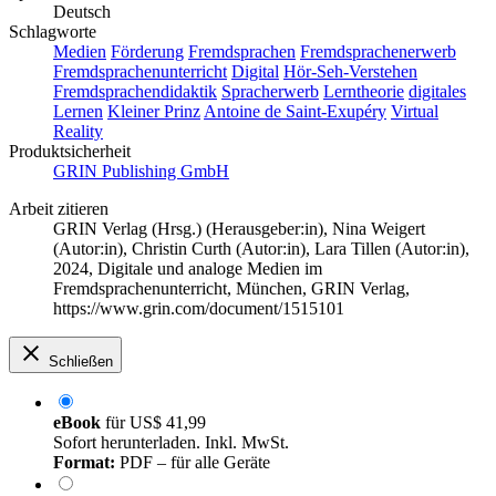
Deutsch
Schlagworte
Medien
Förderung
Fremdsprachen
Fremdsprachenerwerb
Fremdsprachenunterricht
Digital
Hör-Seh-Verstehen
Fremdsprachendidaktik
Spracherwerb
Lerntheorie
digitales
Lernen
Kleiner Prinz
Antoine de Saint-Exupéry
Virtual
Reality
Produktsicherheit
GRIN Publishing GmbH
Arbeit zitieren
GRIN Verlag (Hrsg.) (Herausgeber:in)
,
Nina Weigert
(Autor:in)
,
Christin Curth (Autor:in)
,
Lara Tillen (Autor:in)
,
2024, Digitale und analoge Medien im
Fremdsprachenunterricht, München, GRIN Verlag,
https://www.grin.com/document/1515101
Schließen
eBook
für
US$ 41,99
Sofort herunterladen. Inkl. MwSt.
Format:
PDF – für alle Geräte