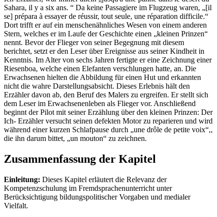
Sahara, il y a six ans. “ Da keine Passagiere im Flugzeug waren, „[il
se] prépara à essayer de réussir, tout seule, une réparation difficile.“
Dort trifft er auf ein menschenähnliches Wesen von einem anderen
Stern, welches er im Laufe der Geschichte einen „kleinen Prinzen“
nennt. Bevor der Flieger von seiner Begegnung mit diesem
berichtet, setzt er den Leser über Ereignisse aus seiner Kindheit in
Kenntnis. Im Alter von sechs Jahren fertigte er eine Zeichnung einer
Riesenboa, welche einen Elefanten verschlungen hatte, an. Die
Erwachsenen hielten die Abbildung für einen Hut und erkannten
nicht die wahre Darstellungsabsicht. Dieses Erlebnis hält den
Erzähler davon ab, den Beruf des Malers zu ergreifen. Er stellt sich
dem Leser im Erwachsenenleben als Flieger vor. Anschließend
beginnt der Pilot mit seiner Erzählung über den kleinen Prinzen: Der
Ich- Erzähler versucht seinen defekten Motor zu reparieren und wird
während einer kurzen Schlafpause durch „une drôle de petite voix“,,
die ihn darum bittet, „un mouton“ zu zeichnen.
Zusammenfassung der Kapitel
Einleitung:
Dieses Kapitel erläutert die Relevanz der
Kompetenzschulung im Fremdsprachenunterricht unter
Berücksichtigung bildungspolitischer Vorgaben und medialer
Vielfalt.