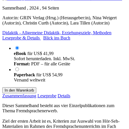
Sammelband , 2024 , 94 Seiten
Autor:in:
GRIN Verlag (Hrsg.) (Herausgeber:in)
,
Nina Weigert
(Autor:in)
,
Christin Curth (Autor:in)
,
Lara Tillen (Autor:in)
Didaktik - Allgemeine Didaktik, Erziehungsziele, Methoden
Leseprobe & Details
Blick ins Buch
eBook
für
US$ 41,99
Sofort herunterladen. Inkl. MwSt.
Format:
PDF – für alle Geräte
Paperback
für
US$ 54,99
Versand weltweit
In den Warenkorb
Zusammenfassung
Leseprobe
Details
Dieser Sammelband besteht aus vier Einzelpublikationen zum
Thema Fremdsprachenerwerb.
Ziel der ersten Arbeit ist es, Kriterien zur Auswahl von Hör-Seh-
Materialien im Rahmen des Fremdsprachenunterrichts im Fach