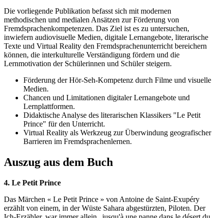
Die vorliegende Publikation befasst sich mit modernen
methodischen und medialen Ansätzen zur Förderung von
Fremdsprachenkompetenzen. Das Ziel ist es zu untersuchen,
inwiefern audiovisuelle Medien, digitale Lernangebote, literarische
Texte und Virtual Reality den Fremdsprachenunterricht bereichern
können, die interkulturelle Verständigung fördern und die
Lernmotivation der Schülerinnen und Schüler steigern.
Förderung der Hör-Seh-Kompetenz durch Filme und visuelle
Medien.
Chancen und Limitationen digitaler Lernangebote und
Lernplattformen.
Didaktische Analyse des literarischen Klassikers "Le Petit
Prince" für den Unterricht.
Virtual Reality als Werkzeug zur Überwindung geografischer
Barrieren im Fremdsprachenlernen.
Auszug aus dem Buch
4. Le Petit Prince
Das Märchen « Le Petit Prince » von Antoine de Saint-Exupéry
erzählt von einem, in der Wüste Sahara abgestürzten, Piloten. Der
Ich-Erzähler, war immer allein „jusqu'à une panne dans le désert du