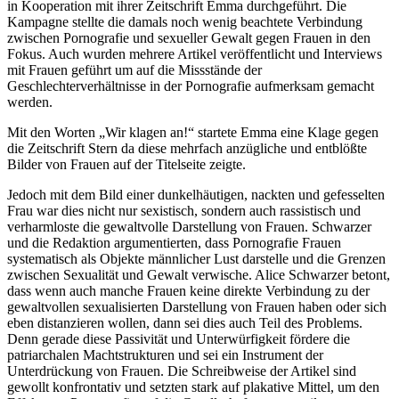
in Kooperation mit ihrer Zeitschrift Emma durchgeführt. Die
Kampagne stellte die damals noch wenig beachtete Verbindung
zwischen Pornografie und sexueller Gewalt gegen Frauen in den
Fokus. Auch wurden mehrere Artikel veröffentlicht und Interviews
mit Frauen geführt um auf die Missstände der
Geschlechterverhältnisse in der Pornografie aufmerksam gemacht
werden.
Mit den Worten „Wir klagen an!“ startete Emma eine Klage gegen
die Zeitschrift Stern da diese mehrfach anzügliche und entblößte
Bilder von Frauen auf der Titelseite zeigte.
Jedoch mit dem Bild einer dunkelhäutigen, nackten und gefesselten
Frau war dies nicht nur sexistisch, sondern auch rassistisch und
verharmloste die gewaltvolle Darstellung von Frauen. Schwarzer
und die Redaktion argumentierten, dass Pornografie Frauen
systematisch als Objekte männlicher Lust darstelle und die Grenzen
zwischen Sexualität und Gewalt verwische. Alice Schwarzer betont,
dass wenn auch manche Frauen keine direkte Verbindung zu der
gewaltvollen sexualisierten Darstellung von Frauen haben oder sich
eben distanzieren wollen, dann sei dies auch Teil des Problems.
Denn gerade diese Passivität und Unterwürfigkeit fördere die
patriarchalen Machtstrukturen und sei ein Instrument der
Unterdrückung von Frauen. Die Schreibweise der Artikel sind
gewollt konfrontativ und setzten stark auf plakative Mittel, um den