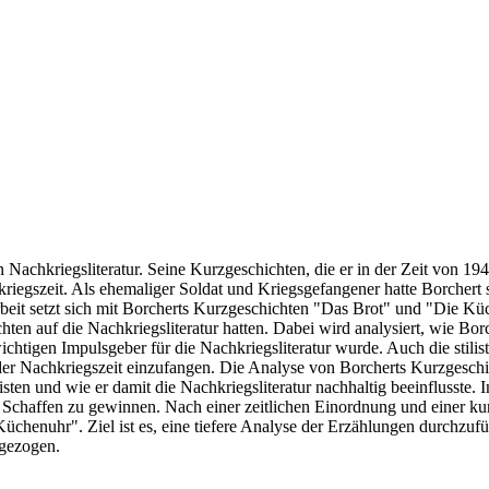
 Nachkriegsliteratur. Seine Kurzgeschichten, die er in der Zeit von 19
iegszeit. Als ehemaliger Soldat und Kriegsgefangener hatte Borchert s
arbeit setzt sich mit Borcherts Kurzgeschichten "Das Brot" und "Die K
hten auf die Nachkriegsliteratur hatten. Dabei wird analysiert, wie Bo
wichtigen Impulsgeber für die Nachkriegsliteratur wurde. Auch die stil
er Nachkriegszeit einzufangen. Die Analyse von Borcherts Kurzgeschich
eisten und wie er damit die Nachkriegsliteratur nachhaltig beeinflusst
 Schaffen zu gewinnen. Nach einer zeitlichen Einordnung und einer ku
üchenuhr". Ziel ist es, eine tiefere Analyse der Erzählungen durchzufü
 gezogen.