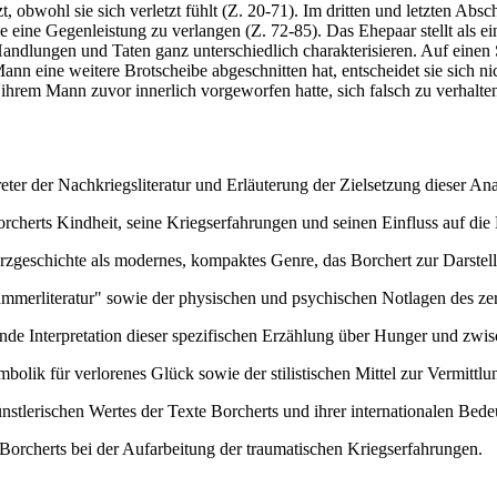
obwohl sie sich verletzt fühlt (Z. 20-71). Im dritten und letzten Absch
 eine Gegenleistung zu verlangen (Z. 72-85). Das Ehepaar stellt als ei
Handlungen und Taten ganz unterschiedlich charakterisieren. Auf einen 
Mann eine weitere Brotscheibe abgeschnitten hat, entscheidet sie sich nic
hrem Mann zuvor innerlich vorgeworfen hatte, sich falsch zu verhalten, 
ter der Nachkriegsliteratur und Erläuterung der Zielsetzung dieser An
rcherts Kindheit, seine Kriegserfahrungen und seinen Einfluss auf die L
geschichte als modernes, kompaktes Genre, das Borchert zur Darstell
ümmerliteratur" sowie der physischen und psychischen Notlagen des ze
nde Interpretation dieser spezifischen Erzählung über Hunger und zw
mbolik für verlorenes Glück sowie der stilistischen Mittel zur Vermitt
stlerischen Wertes der Texte Borcherts und ihrer internationalen Bede
orcherts bei der Aufarbeitung der traumatischen Kriegserfahrungen.