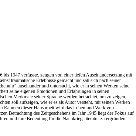
46 bis 1947 verfasste, zeugen von einer tiefen Auseinandersetzung mit
elbst traumatische Erlebnisse gemacht und sah sich nach seiner
üchenuhr" auseinander und untersucht, wie er in seinen Werken seine
rchert seine eigenen Emotionen und Erfahrungen in seinen
istischen Merkmale seiner Sprache werden betrachtet, um zu zeigen,
ten soll aufzeigen, wie er es als Autor versteht, mit seinen Werken
e. Im Rahmen dieser Hausarbeit wird das Leben und Werk von
rzen Betrachtung des Zeitgeschehens im Jahr 1945 liegt der Fokus auf
hren und ihre Bedeutung für die Nachkriegsliteratur zu ergründen.