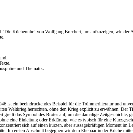
d "Die Küchenuhr" von Wolfgang Borchert, um aufzuzeigen, wie der Aut
te.
.
and.
Texte.
tmosphäre und Thematik.
6 ist ein beeindruckendes Beispiel für die Trümmerliteratur und unve
ten Weltkrieg herrschten, ohne den Krieg explizit zu erwähnen. Der Tit
hert greift das Symbol des Brotes auf, um die damalige Zeitgeschicht
hne eine Einleitung oder Erklärung, wie es typisch für eine Kurzgeschi
konzentriert sich auf einen kurzen, aber aussagekräftigen Moment im L
nitte. Im ersten Abschnitt begegnen wir dem Ehepaar in der Küche mitten