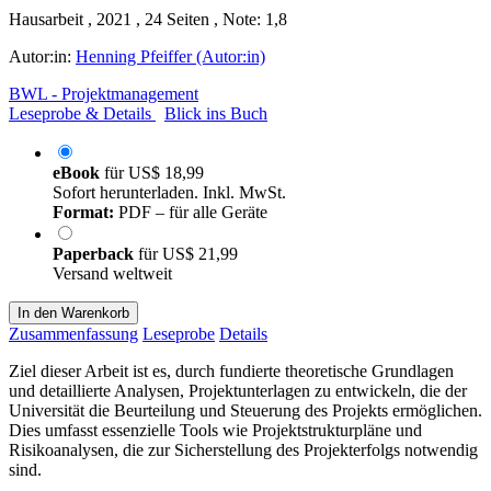
Hausarbeit , 2021 , 24 Seiten , Note: 1,8
Autor:in:
Henning Pfeiffer (Autor:in)
BWL - Projektmanagement
Leseprobe & Details
Blick ins Buch
eBook
für
US$ 18,99
Sofort herunterladen. Inkl. MwSt.
Format:
PDF – für alle Geräte
Paperback
für
US$ 21,99
Versand weltweit
In den Warenkorb
Zusammenfassung
Leseprobe
Details
Ziel dieser Arbeit ist es, durch fundierte theoretische Grundlagen
und detaillierte Analysen, Projektunterlagen zu entwickeln, die der
Universität die Beurteilung und Steuerung des Projekts ermöglichen.
Dies umfasst essenzielle Tools wie Projektstrukturpläne und
Risikoanalysen, die zur Sicherstellung des Projekterfolgs notwendig
sind.