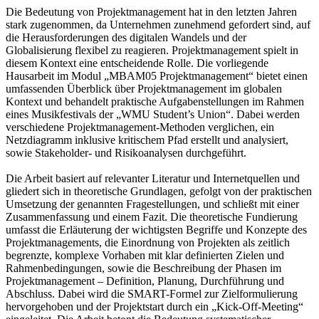
Die Bedeutung von Projektmanagement hat in den letzten Jahren
stark zugenommen, da Unternehmen zunehmend gefordert sind, auf
die Herausforderungen des digitalen Wandels und der
Globalisierung flexibel zu reagieren. Projektmanagement spielt in
diesem Kontext eine entscheidende Rolle. Die vorliegende
Hausarbeit im Modul „MBAM05 Projektmanagement“ bietet einen
umfassenden Überblick über Projektmanagement im globalen
Kontext und behandelt praktische Aufgabenstellungen im Rahmen
eines Musikfestivals der „WMU Student’s Union“. Dabei werden
verschiedene Projektmanagement-Methoden verglichen, ein
Netzdiagramm inklusive kritischem Pfad erstellt und analysiert,
sowie Stakeholder- und Risikoanalysen durchgeführt.
Die Arbeit basiert auf relevanter Literatur und Internetquellen und
gliedert sich in theoretische Grundlagen, gefolgt von der praktischen
Umsetzung der genannten Fragestellungen, und schließt mit einer
Zusammenfassung und einem Fazit. Die theoretische Fundierung
umfasst die Erläuterung der wichtigsten Begriffe und Konzepte des
Projektmanagements, die Einordnung von Projekten als zeitlich
begrenzte, komplexe Vorhaben mit klar definierten Zielen und
Rahmenbedingungen, sowie die Beschreibung der Phasen im
Projektmanagement – Definition, Planung, Durchführung und
Abschluss. Dabei wird die SMART-Formel zur Zielformulierung
hervorgehoben und der Projektstart durch ein „Kick-Off-Meeting“