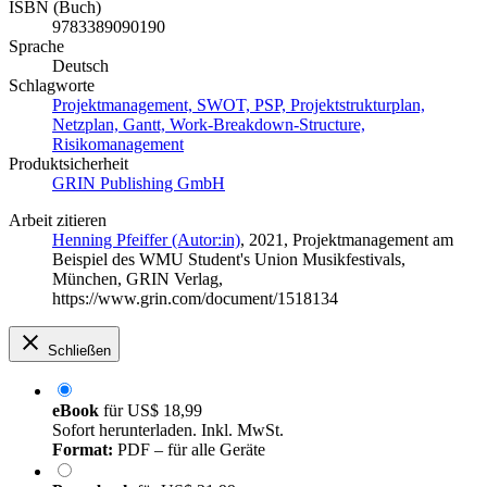
ISBN (Buch)
9783389090190
Sprache
Deutsch
Schlagworte
Projektmanagement, SWOT, PSP, Projektstrukturplan,
Netzplan, Gantt, Work-Breakdown-Structure,
Risikomanagement
Produktsicherheit
GRIN Publishing GmbH
Arbeit zitieren
Henning Pfeiffer (Autor:in)
, 2021, Projektmanagement am
Beispiel des WMU Student's Union Musikfestivals,
München, GRIN Verlag,
https://www.grin.com/document/1518134
Schließen
eBook
für
US$ 18,99
Sofort herunterladen. Inkl. MwSt.
Format:
PDF – für alle Geräte