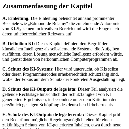
Zusammenfassung der Kapitel
A. Einleitung:
Die Einleitung beleuchtet anhand prominenter
Beispiele wie „Edmond de Belamy“ die zunehmende Autonomie
von KI-Systemen im kreativen Bereich und wirft die Frage nach
deren urheberrechtlicher Relevanz auf.
B. Definition KI:
Dieses Kapitel definiert den Begriff der
künstlichen Intelligenz als selbstlernende Systeme, die Aufgaben
ausführen, deren Lösung menschliche Intelligenz erfordern würde,
und grenzt diese von herkömmlichen Computerprogrammen ab.
C. Schutz des KI-Systems:
Hier wird untersucht, ob KIs selbst
oder deren Programmiercodes urheberrechtlich schutzfähig sind,
wobei der Fokus auf dem Schutz der konkreten Ausgestaltung liegt.
D. Schutz des KI-Outputs de lege lata:
Dieser Teil analysiert die
geltende Rechtslage hinsichtlich der Schutzfähigkeit von KI-
generierten Ergebnissen, insbesondere unter dem Kriterium der
persönlich geistigen Schöpfung des deutschen Urheberrechts.
E. Schutz des KI-Outputs de lege ferenda:
Dieses Kapitel prüft
den Bedarf und mögliche Regelungsmöglichkeiten für einen
zukünftigen Schutz von KI-generierten Inhalten, etwa durch neue