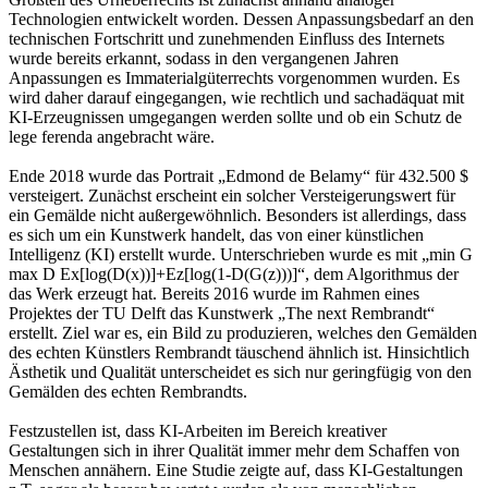
Technologien entwickelt worden. Dessen Anpassungsbedarf an den
technischen Fortschritt und zunehmenden Einfluss des Internets
wurde bereits erkannt, sodass in den vergangenen Jahren
Anpassungen es Immaterialgüterrechts vorgenommen wurden. Es
wird daher darauf eingegangen, wie rechtlich und sachadäquat mit
KI-Erzeugnissen umgegangen werden sollte und ob ein Schutz de
lege ferenda angebracht wäre.
Ende 2018 wurde das Portrait „Edmond de Belamy“ für 432.500 $
versteigert. Zunächst erscheint ein solcher Versteigerungswert für
ein Gemälde nicht außergewöhnlich. Besonders ist allerdings, dass
es sich um ein Kunstwerk handelt, das von einer künstlichen
Intelligenz (KI) erstellt wurde. Unterschrieben wurde es mit „min G
max D Ex[log(D(x))]+Ez[log(1-D(G(z)))]“, dem Algorithmus der
das Werk erzeugt hat. Bereits 2016 wurde im Rahmen eines
Projektes der TU Delft das Kunstwerk „The next Rembrandt“
erstellt. Ziel war es, ein Bild zu produzieren, welches den Gemälden
des echten Künstlers Rembrandt täuschend ähnlich ist. Hinsichtlich
Ästhetik und Qualität unterscheidet es sich nur geringfügig von den
Gemälden des echten Rembrandts.
Festzustellen ist, dass KI-Arbeiten im Bereich kreativer
Gestaltungen sich in ihrer Qualität immer mehr dem Schaffen von
Menschen annähern. Eine Studie zeigte auf, dass KI-Gestaltungen