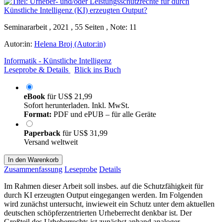
Seminararbeit , 2021 , 55 Seiten , Note: 11
Autor:in:
Helena Broj (Autor:in)
Informatik - Künstliche Intelligenz
Leseprobe & Details
Blick ins Buch
eBook
für
US$ 21,99
Sofort herunterladen. Inkl. MwSt.
Format:
PDF und ePUB – für alle Geräte
Paperback
für
US$ 31,99
Versand weltweit
In den Warenkorb
Zusammenfassung
Leseprobe
Details
Im Rahmen dieser Arbeit soll insbes. auf die Schutzfähigkeit für
durch KI erzeugten Output eingegangen werden. Im Folgenden
wird zunächst untersucht, inwieweit ein Schutz unter dem aktuellen
deutschen schöpferzentrierten Urheberrecht denkbar ist. Der
Großteil des Urheberrechts ist zunächst anhand analoger