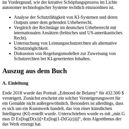
im Vordergrund, wie der kreative Schöpfungsprozess im Lichte
autonomer technologischer Systeme rechtlich einzuordnen ist.
Analyse der Schutzfähigkeit von KI-Systemen und deren
Outputs unter dem geltenden Urheberrecht.
Vergleich der Rechtslage im deutschen Urheberrecht mit
internationalen Ansätzen (britisches und US-amerikanisches
Recht).
Untersuchung von Leistungsschutzrechten als alternative
Schutzmöglichkeit.
Diskussion von Regelungsmodellen zur Zuweisung von
Schutzrechten bei KI-generierten Inhalten.
Auszug aus dem Buch
A. Einleitung
Ende 2018 wurde das Portrait „Edmond de Belamy“ für 432.500 $
versteigert. Zunächst erscheint ein solcher Versteigerungswert für
ein Gemälde nicht außergewöhnlich. Besonders ist allerdings, dass
es sich um ein Kunstwerk handelt, das von einer künstlichen
Intelligenz (KI) erstellt wurde. Unterschrieben wurde es mit „min G
max D Ex[log(D(x))]+Ez[log(1-D(G(z)))]“, dem Algorithmus der
das Werk erzeugt hat.