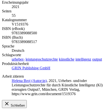
Erscheinungsjahr
2021
Seiten
55
Katalognummer
V1519376
ISBN (eBook)
9783389088500
ISBN (Buch)
9783389088517
Sprache
Deutsch
Schlagworte
urheber‐
leistungsschutzrechte
künstliche
intelligenz
output
Produktsicherheit
GRIN Publishing GmbH
Arbeit zitieren
Helena Broj (Autor:in)
, 2021, Urheber‐ und/oder
Leistungsschutzrechte für durch Künstliche Intelligenz (KI)
erzeugten Output?, München, GRIN Verlag,
https://www.grin.com/document/1519376
Schließen