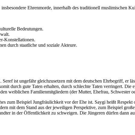
sbesondere Ehrenmorde, innerhalb des traditionell muslimischen Kultu
ulturelle Bedeutungen.
walt.
r-Konstellationen.
n durch staatliche und soziale Akteure.
. Seref ist ungefähr gleichzusetzen mit dem deutschen Ehrbegriff, er lä
omit durch gute Taten erhalten, durch schlechte Taten verringert. Die e
en weiblichen Familienmitgliedern (der Mutter, Ehefrau, Schwester od
es zum Beispiel Jungfräulichkeit vor der Ehe ist. Saygi heißt Respekt 
n mit dem Stand aus der jeweiligen Perspektive, zum Beispiel großer 
dter in der Öffentlichkeit zu schweigen. Die Jüngeren dürfen dann aus