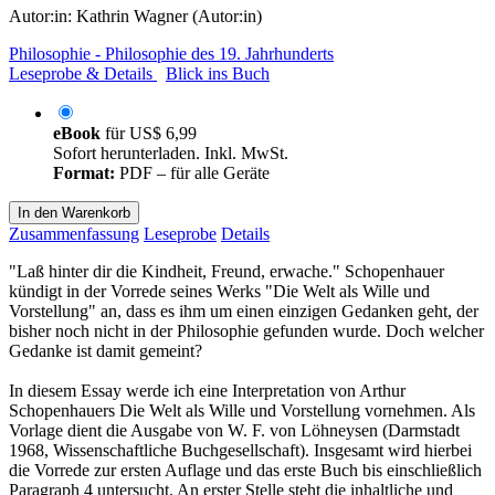
Autor:in:
Kathrin Wagner (Autor:in)
Philosophie - Philosophie des 19. Jahrhunderts
Leseprobe & Details
Blick ins Buch
eBook
für
US$ 6,99
Sofort herunterladen. Inkl. MwSt.
Format:
PDF – für alle Geräte
In den Warenkorb
Zusammenfassung
Leseprobe
Details
"Laß hinter dir die Kindheit, Freund, erwache." Schopenhauer
kündigt in der Vorrede seines Werks "Die Welt als Wille und
Vorstellung" an, dass es ihm um einen einzigen Gedanken geht, der
bisher noch nicht in der Philosophie gefunden wurde. Doch welcher
Gedanke ist damit gemeint?
In diesem Essay werde ich eine Interpretation von Arthur
Schopenhauers Die Welt als Wille und Vorstellung vornehmen. Als
Vorlage dient die Ausgabe von W. F. von Löhneysen (Darmstadt
1968, Wissenschaftliche Buchgesellschaft). Insgesamt wird hierbei
die Vorrede zur ersten Auflage und das erste Buch bis einschließlich
Paragraph 4 untersucht. An erster Stelle steht die inhaltliche und