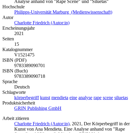
Analyse anhand von "Rape Scene" und "Siluetas"
Hochschule
Philipps-Universität Marburg (Medienwissenschaft)
Autor
Charlotte Friedrich (Autor:in)
Erscheinungsjahr
2021
Seiten
15
Katalognummer
V1521475
ISBN (PDF)
9783389090701
ISBN (Buch)
9783389090718
Sprache
Deutsch
Schlagworte
körperbegriff
kunst
mendieta
eine
analyse
rape
scene
siluetas
Produktsicherheit
GRIN Publishing GmbH
Arbeit zitieren
Charlotte Friedrich (Autor:in)
, 2021, Der Körperbegriff in der
Kunst von Ana Mendieta. Eine Analyse anhand von "Rape