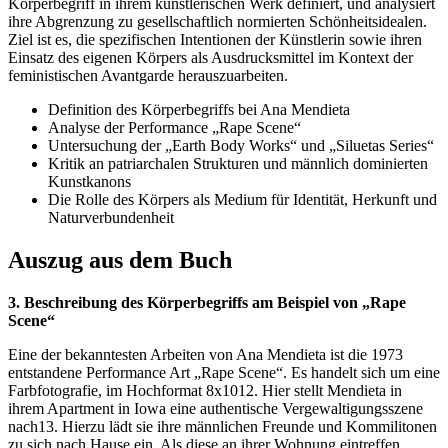
Körperbegriff in ihrem künstlerischen Werk definiert, und analysiert
ihre Abgrenzung zu gesellschaftlich normierten Schönheitsidealen.
Ziel ist es, die spezifischen Intentionen der Künstlerin sowie ihren
Einsatz des eigenen Körpers als Ausdrucksmittel im Kontext der
feministischen Avantgarde herauszuarbeiten.
Definition des Körperbegriffs bei Ana Mendieta
Analyse der Performance „Rape Scene“
Untersuchung der „Earth Body Works“ und „Siluetas Series“
Kritik an patriarchalen Strukturen und männlich dominierten
Kunstkanons
Die Rolle des Körpers als Medium für Identität, Herkunft und
Naturverbundenheit
Auszug aus dem Buch
3. Beschreibung des Körperbegriffs am Beispiel von „Rape
Scene“
Eine der bekanntesten Arbeiten von Ana Mendieta ist die 1973
entstandene Performance Art „Rape Scene“. Es handelt sich um eine
Farbfotografie, im Hochformat 8x1012. Hier stellt Mendieta in
ihrem Apartment in Iowa eine authentische Vergewaltigungsszene
nach13. Hierzu lädt sie ihre männlichen Freunde und Kommilitonen
zu sich nach Hause ein. Als diese an ihrer Wohnung eintreffen,