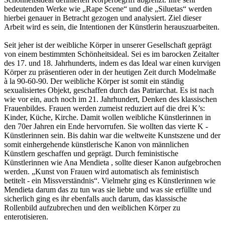
bedeutenden Werke wie „Rape Scene“ und die „Siluetas“ werden
hierbei genauer in Betracht gezogen und analysiert. Ziel dieser
Arbeit wird es sein, die Intentionen der Künstlerin herauszuarbeiten.
Seit jeher ist der weibliche Körper in unserer Gesellschaft geprägt
von einem bestimmten Schönheitsideal. Sei es im barocken Zeitalter
des 17. und 18. Jahrhunderts, indem es das Ideal war einen kurvigen
Körper zu präsentieren oder in der heutigen Zeit durch Modelmaße
à la 90-60-90. Der weibliche Körper ist somit ein ständig
sexualisiertes Objekt, geschaffen durch das Patriarchat. Es ist nach
wie vor ein, auch noch im 21. Jahrhundert, Denken des klassischen
Frauenbildes. Frauen werden zumeist reduziert auf die drei K’s:
Kinder, Küche, Kirche. Damit wollen weibliche Künstlerinnen in
den 70er Jahren ein Ende hervorrufen. Sie wollten das vierte K -
Künstlerinnen sein. Bis dahin war die weltweite Kunstszene und der
somit einhergehende künstlerische Kanon von männlichen
Künstlern geschaffen und geprägt. Durch feministische
Künstlerinnen wie Ana Mendieta , sollte dieser Kanon aufgebrochen
werden. „Kunst von Frauen wird automatisch als feministisch
betitelt - ein Missverständnis“. Vielmehr ging es Künstlerinnen wie
Mendieta darum das zu tun was sie liebte und was sie erfüllte und
sicherlich ging es ihr ebenfalls auch darum, das klassische
Rollenbild aufzubrechen und den weiblichen Körper zu
enterotisieren.