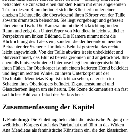
betrachten sie zunächst einen dunklen Raum mit einer angelehnten
Tür. In diesem Raum befindet sich die Künstlerin unter einer
einzigen Lichtquelle, die überwiegend ihren Körper von der Taille
abwärts dramatisch beleuchtet. Sie liegt vorgebeugt und gefesselt
über einem Tisch. Die Kamera nimmt die Blickrichtung in den
Raum und zeigt den Unterkörper von Mendieta in leicht seitlicher
Perspektive am linken Bildrand. Die Kamera nimmt nicht die
Blickrichtung des Täters ein, sondern die der hereinkommenden
Betrachter der Szenerie. Ihr linkes Bein ist gestreckt, das rechte
leicht angewinkelt. Von der Taille abwärts ist sie unbekleidet und
blutverschmiert, das Blut ist bereits geronnen und angetrocknet. Ihre
ebenfalls blutverschmierte Unterhose liegt heruntergerutscht über
ihren Füßen. Ihr Oberkörper ist mit einem karierten Hemd bekleidet
und liegt im rechten Winkel zu ihrem Unterkörper auf der
Tischplatte. Mendietas Kopf ist nicht zu sehen, da er sich im
Schatten ihres Oberkörpers befindet. Zigarettenstummel und
Glasscherben liegen um sie herum. Die Szene dokumentiert ein fast
sachliches Bild vom Tatort des Verbrechens.
Zusammenfassung der Kapitel
1. Einleitung:
Die Einleitung beleuchtet die historische Prägung des
weiblichen Körpers durch das Patriarchat und führt in das Wirken
Ana Mendietas als feministische Künstlerin ein, die den klassischen