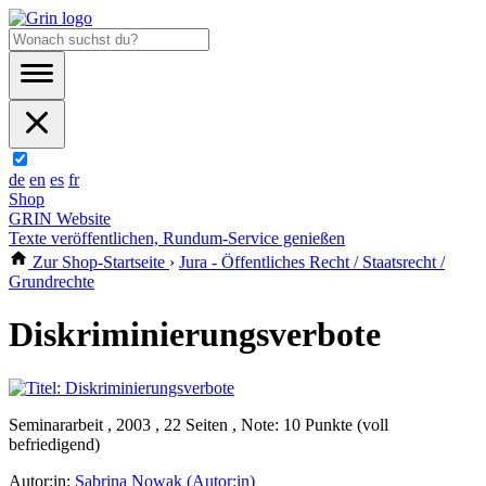
de
en
es
fr
Shop
GRIN Website
Texte veröffentlichen, Rundum-Service genießen
Zur Shop-Startseite
›
Jura - Öffentliches Recht / Staatsrecht /
Grundrechte
Diskriminierungsverbote
Seminararbeit , 2003 , 22 Seiten , Note: 10 Punkte (voll
befriedigend)
Autor:in:
Sabrina Nowak (Autor:in)