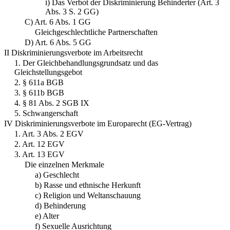
i) Das Verbot der Diskriminierung Behinderter (Art. 3
Abs. 3 S. 2 GG)
C) Art. 6 Abs. 1 GG
Gleichgeschlechtliche Partnerschaften
D) Art. 6 Abs. 5 GG
II Diskriminierungsverbote im Arbeitsrecht
1. Der Gleichbehandlungsgrundsatz und das
Gleichstellungsgebot
2. § 611a BGB
3. § 611b BGB
4. § 81 Abs. 2 SGB IX
5. Schwangerschaft
IV Diskriminierungsverbote im Europarecht (EG-Vertrag)
1. Art. 3 Abs. 2 EGV
2. Art. 12 EGV
3. Art. 13 EGV
Die einzelnen Merkmale
a) Geschlecht
b) Rasse und ethnische Herkunft
c) Religion und Weltanschauung
d) Behinderung
e) Alter
f) Sexuelle Ausrichtung