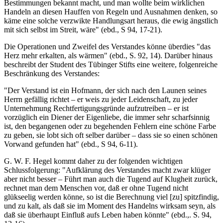
Bestimmungen bekannt macht, und man wollte beim wirklichen
Handeln an diesen Hauffen von Regeln und Ausnahmen denken, so
käme eine solche verzwikte Handlungsart heraus, die ewig ängstlich
mit sich selbst im Streit, wäre" (ebd., S 94, 17-21).
Die Operationen und Zweifel des Verstandes könne überdies "das
Herz mehr erkalten, als wärmen" (ebd., S. 92, 14). Darüber hinaus
beschreibt der Student des Tübinger Stifts eine weitere, folgenreiche
Beschränkung des Verstandes:
"Der Verstand ist ein Hofmann, der sich nach den Launen seines
Herrn gefällig richtet – er weis zu jeder Leidenschaft, zu jeder
Unternehmung Rechtfertigungsgründe aufzutreiben – er ist
vorzüglich ein Diener der Eigenliebe, die immer sehr scharfsinnig
ist, den begangenen oder zu begehenden Fehlern eine schöne Farbe
zu geben, sie lobt sich oft selber darüber – dass sie so einen schönen
Vorwand gefunden hat" (ebd., S 94, 6-11).
G. W. F. Hegel kommt daher zu der folgenden wichtigen
Schlussfolgerung: "Aufklärung des Verstandes macht zwar klüger
aber nicht besser – Führt man auch die Tugend auf Klugheit zurück,
rechnet man dem Menschen vor, daß er ohne Tugend nicht
glükseelig werden könne, so ist die Berechnung viel [zu] spitzfindig,
und zu kalt, als daß sie im Moment des Handelns wirksam seyn, als
daß sie überhaupt Einfluß aufs Leben haben könnte" (ebd.,. S. 94,