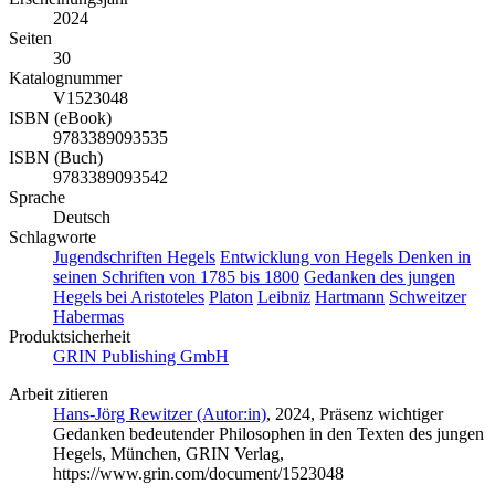
2024
Seiten
30
Katalognummer
V1523048
ISBN (eBook)
9783389093535
ISBN (Buch)
9783389093542
Sprache
Deutsch
Schlagworte
Jugendschriften Hegels
Entwicklung von Hegels Denken in
seinen Schriften von 1785 bis 1800
Gedanken des jungen
Hegels bei Aristoteles
Platon
Leibniz
Hartmann
Schweitzer
Habermas
Produktsicherheit
GRIN Publishing GmbH
Arbeit zitieren
Hans-Jörg Rewitzer (Autor:in)
, 2024, Präsenz wichtiger
Gedanken bedeutender Philosophen in den Texten des jungen
Hegels, München, GRIN Verlag,
https://www.grin.com/document/1523048