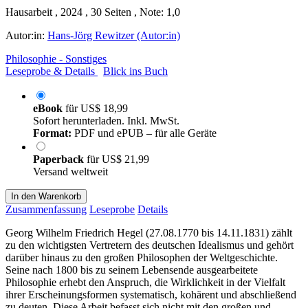
Hausarbeit , 2024 , 30 Seiten , Note: 1,0
Autor:in:
Hans-Jörg Rewitzer (Autor:in)
Philosophie - Sonstiges
Leseprobe & Details
Blick ins Buch
eBook
für
US$ 18,99
Sofort herunterladen. Inkl. MwSt.
Format:
PDF und ePUB – für alle Geräte
Paperback
für
US$ 21,99
Versand weltweit
In den Warenkorb
Zusammenfassung
Leseprobe
Details
Georg Wilhelm Friedrich Hegel (27.08.1770 bis 14.11.1831) zählt
zu den wichtigsten Vertretern des deutschen Idealismus und gehört
darüber hinaus zu den großen Philosophen der Weltgeschichte.
Seine nach 1800 bis zu seinem Lebensende ausgearbeitete
Philosophie erhebt den Anspruch, die Wirklichkeit in der Vielfalt
ihrer Erscheinungsformen systematisch, kohärent und abschließend
zu deuten. Diese Arbeit befasst sich nicht mit den großen und