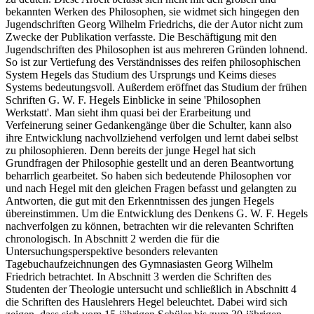
bekannten Werken des Philosophen, sie widmet sich hingegen den
Jugendschriften Georg Wilhelm Friedrichs, die der Autor nicht zum
Zwecke der Publikation verfasste. Die Beschäftigung mit den
Jugendschriften des Philosophen ist aus mehreren Gründen lohnend.
So ist zur Vertiefung des Verständnisses des reifen philosophischen
System Hegels das Studium des Ursprungs und Keims dieses
Systems bedeutungsvoll. Außerdem eröffnet das Studium der frühen
Schriften G. W. F. Hegels Einblicke in seine 'Philosophen
Werkstatt'. Man sieht ihm quasi bei der Erarbeitung und
Verfeinerung seiner Gedankengänge über die Schulter, kann also
ihre Entwicklung nachvollziehend verfolgen und lernt dabei selbst
zu philosophieren. Denn bereits der junge Hegel hat sich
Grundfragen der Philosophie gestellt und an deren Beantwortung
beharrlich gearbeitet. So haben sich bedeutende Philosophen vor
und nach Hegel mit den gleichen Fragen befasst und gelangten zu
Antworten, die gut mit den Erkenntnissen des jungen Hegels
übereinstimmen. Um die Entwicklung des Denkens G. W. F. Hegels
nachverfolgen zu können, betrachten wir die relevanten Schriften
chronologisch. In Abschnitt 2 werden die für die
Untersuchungsperspektive besonders relevanten
Tagebuchaufzeichnungen des Gymnasiasten Georg Wilhelm
Friedrich betrachtet. In Abschnitt 3 werden die Schriften des
Studenten der Theologie untersucht und schließlich in Abschnitt 4
die Schriften des Hauslehrers Hegel beleuchtet. Dabei wird sich