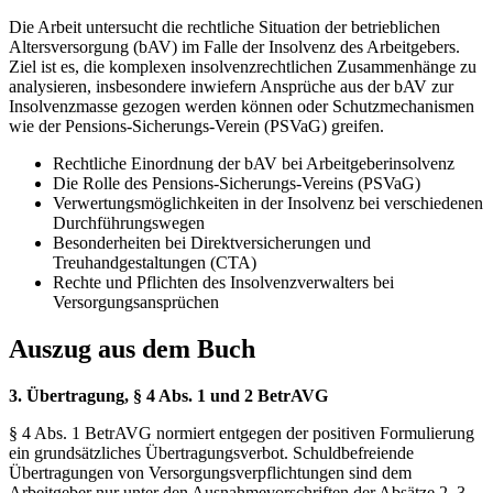
Die Arbeit untersucht die rechtliche Situation der betrieblichen
Altersversorgung (bAV) im Falle der Insolvenz des Arbeitgebers.
Ziel ist es, die komplexen insolvenzrechtlichen Zusammenhänge zu
analysieren, insbesondere inwiefern Ansprüche aus der bAV zur
Insolvenzmasse gezogen werden können oder Schutzmechanismen
wie der Pensions-Sicherungs-Verein (PSVaG) greifen.
Rechtliche Einordnung der bAV bei Arbeitgeberinsolvenz
Die Rolle des Pensions-Sicherungs-Vereins (PSVaG)
Verwertungsmöglichkeiten in der Insolvenz bei verschiedenen
Durchführungswegen
Besonderheiten bei Direktversicherungen und
Treuhandgestaltungen (CTA)
Rechte und Pflichten des Insolvenzverwalters bei
Versorgungsansprüchen
Auszug aus dem Buch
3. Übertragung, § 4 Abs. 1 und 2 BetrAVG
§ 4 Abs. 1 BetrAVG normiert entgegen der positiven Formulierung
ein grundsätzliches Übertragungsverbot. Schuldbefreiende
Übertragungen von Versorgungsverpflichtungen sind dem
Arbeitgeber nur unter den Ausnahmevorschriften der Absätze 2, 3