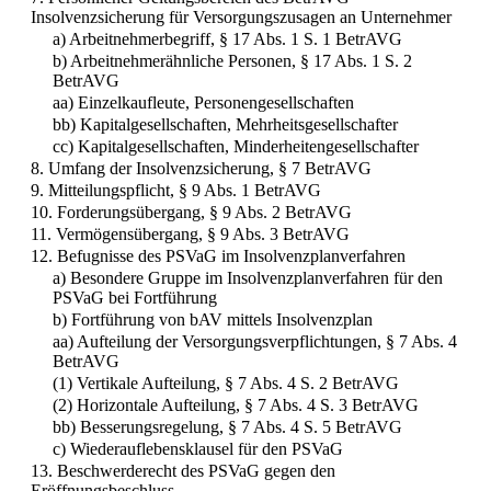
Insolvenzsicherung für Versorgungszusagen an Unternehmer
a) Arbeitnehmerbegriff, § 17 Abs. 1 S. 1 BetrAVG
b) Arbeitnehmerähnliche Personen, § 17 Abs. 1 S. 2
BetrAVG
aa) Einzelkaufleute, Personengesellschaften
bb) Kapitalgesellschaften, Mehrheitsgesellschafter
cc) Kapitalgesellschaften, Minderheitengesellschafter
8. Umfang der Insolvenzsicherung, § 7 BetrAVG
9. Mitteilungspflicht, § 9 Abs. 1 BetrAVG
10. Forderungsübergang, § 9 Abs. 2 BetrAVG
11. Vermögensübergang, § 9 Abs. 3 BetrAVG
12. Befugnisse des PSVaG im Insolvenzplanverfahren
a) Besondere Gruppe im Insolvenzplanverfahren für den
PSVaG bei Fortführung
b) Fortführung von bAV mittels Insolvenzplan
aa) Aufteilung der Versorgungsverpflichtungen, § 7 Abs. 4
BetrAVG
(1) Vertikale Aufteilung, § 7 Abs. 4 S. 2 BetrAVG
(2) Horizontale Aufteilung, § 7 Abs. 4 S. 3 BetrAVG
bb) Besserungsregelung, § 7 Abs. 4 S. 5 BetrAVG
c) Wiederauflebensklausel für den PSVaG
13. Beschwerderecht des PSVaG gegen den
Eröffnungsbeschluss