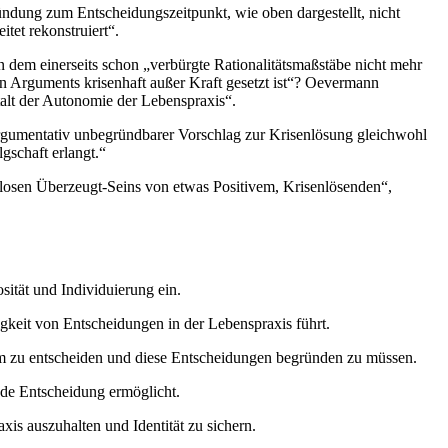
ündung zum Entscheidungszeitpunkt, wie oben dargestellt, nicht
tet rekonstruiert“.
in dem einerseits schon „verbürgte Rationalitätsmaßstäbe nicht mehr
en Arguments krisenhaft außer Kraft gesetzt ist“? Oevermann
talt der Autonomie der Lebenspraxis“.
 argumentativ unbegründbarer Vorschlag zur Krisenlösung gleichwohl
gschaft erlangt.“
nslosen Überzeugt-Seins von etwas Positivem, Krisenlösenden“,
sität und Individuierung ein.
gkeit von Entscheidungen in der Lebenspraxis führt.
nom zu entscheiden und diese Entscheidungen begründen zu müssen.
nde Entscheidung ermöglicht.
is auszuhalten und Identität zu sichern.