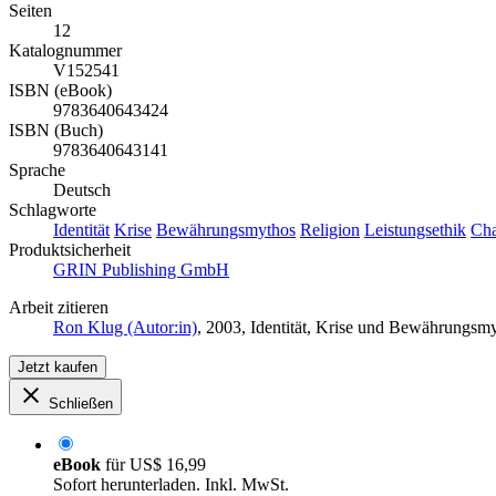
Seiten
12
Katalognummer
V152541
ISBN (eBook)
9783640643424
ISBN (Buch)
9783640643141
Sprache
Deutsch
Schlagworte
Identität
Krise
Bewährungsmythos
Religion
Leistungsethik
Cha
Produktsicherheit
GRIN Publishing GmbH
Arbeit zitieren
Ron Klug (Autor:in)
, 2003, Identität, Krise und Bewährungs
Jetzt kaufen
Schließen
eBook
für
US$ 16,99
Sofort herunterladen. Inkl. MwSt.