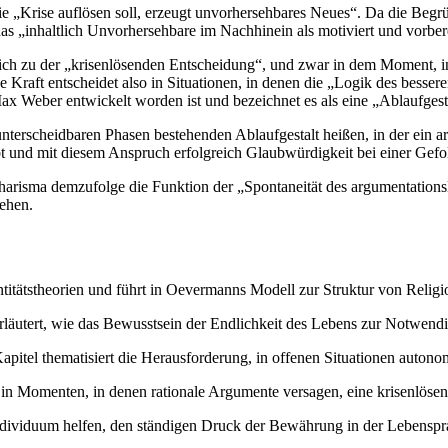
ie „Krise auflösen soll, erzeugt unvorhersehbares Neues“. Da die Begr
s „inhaltlich Unvorhersehbare im Nachhinein als motiviert und vorberei
endlich zu der „krisenlösenden Entscheidung“, und zwar in dem Moment, 
 Kraft entscheidet also in Situationen, in denen die „Logik des besser
Max Weber entwickelt worden ist und bezeichnet es als eine „Ablaufges
n unterscheidbaren Phasen bestehenden Ablaufgestalt heißen, in der ein
t und mit diesem Anspruch erfolgreich Glaubwürdigkeit bei einer Gefol
 Charisma demzufolge die Funktion der „Spontaneität des argumentatio
ehen.
titätstheorien und führt in Oevermanns Modell zur Struktur von Religio
rläutert, wie das Bewusstsein der Endlichkeit des Lebens zur Notwendi
apitel thematisiert die Herausforderung, in offenen Situationen auto
e in Momenten, in denen rationale Argumente versagen, eine krisenlöse
dividuum helfen, den ständigen Druck der Bewährung in der Lebensprax