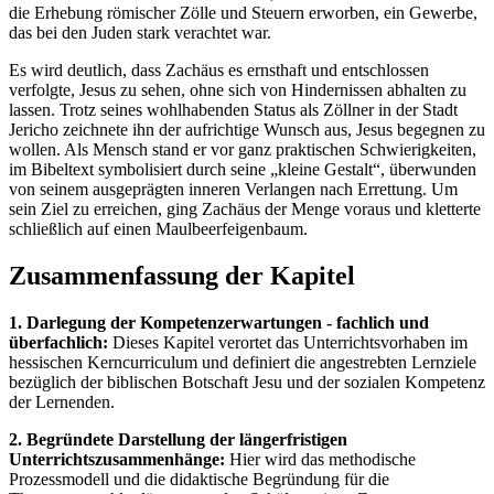
die Erhebung römischer Zölle und Steuern erworben, ein Gewerbe,
das bei den Juden stark verachtet war.
Es wird deutlich, dass Zachäus es ernsthaft und entschlossen
verfolgte, Jesus zu sehen, ohne sich von Hindernissen abhalten zu
lassen. Trotz seines wohlhabenden Status als Zöllner in der Stadt
Jericho zeichnete ihn der aufrichtige Wunsch aus, Jesus begegnen zu
wollen. Als Mensch stand er vor ganz praktischen Schwierigkeiten,
im Bibeltext symbolisiert durch seine „kleine Gestalt“, überwunden
von seinem ausgeprägten inneren Verlangen nach Errettung. Um
sein Ziel zu erreichen, ging Zachäus der Menge voraus und kletterte
schließlich auf einen Maulbeerfeigenbaum.
Zusammenfassung der Kapitel
1. Darlegung der Kompetenzerwartungen - fachlich und
überfachlich:
Dieses Kapitel verortet das Unterrichtsvorhaben im
hessischen Kerncurriculum und definiert die angestrebten Lernziele
bezüglich der biblischen Botschaft Jesu und der sozialen Kompetenz
der Lernenden.
2. Begründete Darstellung der längerfristigen
Unterrichtszusammenhänge:
Hier wird das methodische
Prozessmodell und die didaktische Begründung für die