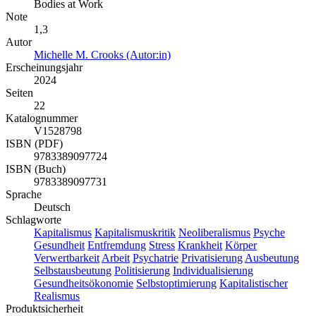
Bodies at Work
Note
1,3
Autor
Michelle M. Crooks (Autor:in)
Erscheinungsjahr
2024
Seiten
22
Katalognummer
V1528798
ISBN (PDF)
9783389097724
ISBN (Buch)
9783389097731
Sprache
Deutsch
Schlagworte
Kapitalismus
Kapitalismuskritik
Neoliberalismus
Psyche
Gesundheit
Entfremdung
Stress
Krankheit
Körper
Verwertbarkeit
Arbeit
Psychatrie
Privatisierung
Ausbeutung
Selbstausbeutung
Politisierung
Individualisierung
Gesundheitsökonomie
Selbstoptimierung
Kapitalistischer
Realismus
Produktsicherheit