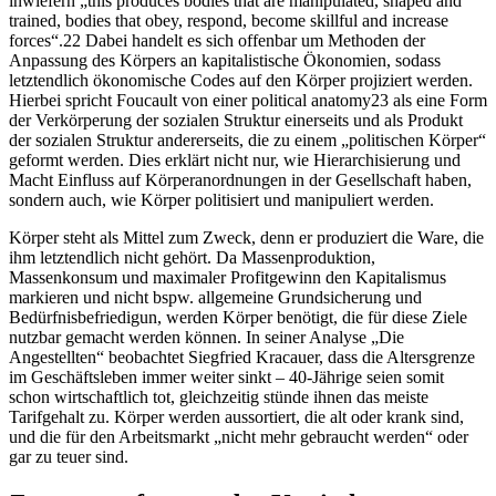
inwiefern „this produces bodies that are manipulated, shaped and
trained, bodies that obey, respond, become skillful and increase
forces“.22 Dabei handelt es sich offenbar um Methoden der
Anpassung des Körpers an kapitalistische Ökonomien, sodass
letztendlich ökonomische Codes auf den Körper projiziert werden.
Hierbei spricht Foucault von einer political anatomy23 als eine Form
der Verkörperung der sozialen Struktur einerseits und als Produkt
der sozialen Struktur andererseits, die zu einem „politischen Körper“
geformt werden. Dies erklärt nicht nur, wie Hierarchisierung und
Macht Einfluss auf Körperanordnungen in der Gesellschaft haben,
sondern auch, wie Körper politisiert und manipuliert werden.
Körper steht als Mittel zum Zweck, denn er produziert die Ware, die
ihm letztendlich nicht gehört. Da Massenproduktion,
Massenkonsum und maximaler Profitgewinn den Kapitalismus
markieren und nicht bspw. allgemeine Grundsicherung und
Bedürfnisbefriedigun, werden Körper benötigt, die für diese Ziele
nutzbar gemacht werden können. In seiner Analyse „Die
Angestellten“ beobachtet Siegfried Kracauer, dass die Altersgrenze
im Geschäftsleben immer weiter sinkt – 40-Jährige seien somit
schon wirtschaftlich tot, gleichzeitig stünde ihnen das meiste
Tarifgehalt zu. Körper werden aussortiert, die alt oder krank sind,
und die für den Arbeitsmarkt „nicht mehr gebraucht werden“ oder
gar zu teuer sind.