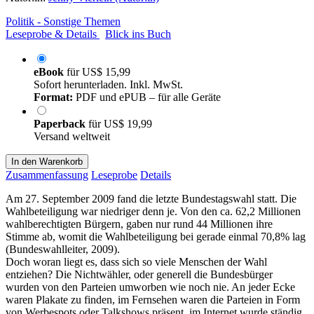
Politik - Sonstige Themen
Leseprobe & Details
Blick ins Buch
eBook
für
US$ 15,99
Sofort herunterladen. Inkl. MwSt.
Format:
PDF und ePUB – für alle Geräte
Paperback
für
US$ 19,99
Versand weltweit
In den Warenkorb
Zusammenfassung
Leseprobe
Details
Am 27. September 2009 fand die letzte Bundestagswahl statt. Die
Wahlbeteiligung war niedriger denn je. Von den ca. 62,2 Millionen
wahlberechtigten Bürgern, gaben nur rund 44 Millionen ihre
Stimme ab, womit die Wahlbeteiligung bei gerade einmal 70,8% lag
(Bundeswahlleiter, 2009).
Doch woran liegt es, dass sich so viele Menschen der Wahl
entziehen? Die Nichtwähler, oder generell die Bundesbürger
wurden von den Parteien umworben wie noch nie. An jeder Ecke
waren Plakate zu finden, im Fernsehen waren die Parteien in Form
von Werbespots oder Talkshows präsent, im Internet wurde ständig