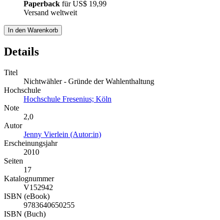
Paperback
für
US$ 19,99
Versand weltweit
In den Warenkorb
Details
Titel
Nichtwähler - Gründe der Wahlenthaltung
Hochschule
Hochschule Fresenius; Köln
Note
2,0
Autor
Jenny Vierlein (Autor:in)
Erscheinungsjahr
2010
Seiten
17
Katalognummer
V152942
ISBN (eBook)
9783640650255
ISBN (Buch)