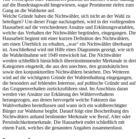
auf die Bundestagswahl hingewiesen, sogar Prominente riefen zum
Gang an die Wahlurne auf.
Welche Gründe haben die Nichtwähler, sich nicht an der Wahl zu
beteiligen? Um dieser Frage nachzugehen, wird in der vorliegenden
Hausarbeit auf die verschiedenen Ansätze und Erklärungsvariablen,
welche das Verhalten der Nichtwähler begründen, eingegangen. Die
Hausarbeit beginnt mit einer kurzen Definition des Nichtwählers,
um einen Überblick zu erhalten, „was“ ein Nichtwähler überhaupt
ist. Anschließend wird mit Hilfe eines Diagramms gezeigt, wie sich
die Wahlteilnahme seit 1949 entwickelt hat. Die Nichtwähler
werden schließlich hinsichtlich übereinstimmender Merkmale in drei
Kategorien eingeteilt, die aus den unechten, den grundsätzlichen
sowie den konjunkturellen Nichtwählern bestehen. Des Weiteren
wird auf die wichtigsten Gründe der Wahlenthaltung eingegangen,
die besonders auf fehlendes Interesse, auf politische Gründe und auf
das Gruppenverhalten zurückzuführen sind. Im Anschluss daran
werden vier Ansätze zur Erklärung des Wählerverhaltens
herangezogen, aus denen hervorgeht welche Faktoren das
Wahlverhalten beeinflussen und wann sich ein wahlberechtigter
Bürger zur Wahlurne begibt. Darauf folgt eine Beschreibung des
Nichtwählers anhand bestimmter Merkmale wie Beruf, Alter oder
Persönlichkeitsmerkmale. Die Hausarbeit endet schließlich mit
einem Fazit, welches die genannten Angaben zusammenfasst.