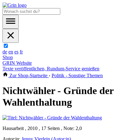
de
en
es
fr
Shop
GRIN Website
Texte veröffentlichen, Rundum-Service genießen
Zur Shop-Startseite
›
Politik - Sonstige Themen
Nichtwähler - Gründe der
Wahlenthaltung
Hausarbeit , 2010 , 17 Seiten , Note: 2,0
Autor:in:
Jenny Vierlein (Autor:in)