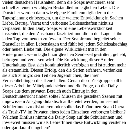
vielen deutschen Haushalten, denn die Soaps avancieren sehr
schnell zu einem wichtigen Bestandteil im täglichen Leben. Die
Darsteller werden dann wie eigene Familienmitglieder in die
Tagesplanung einbezogen, um die weitere Entwicklung in Sachen
Liebe, Betrug, Verrat und verbotene Leidenschaften nicht zu
verpassen. In den Daily Soaps wird eine Lebenswirklichkeit
inszeniert, die den Zuschauer fasziniert und die in der Lage ist ihn
jeden Tag von neuem zu fesseln. Der Soapfreund begleitet seine
Darsteller in allen Lebenslagen und fühlt bei jedem Schicksalsschlag
oder neuen Liebe mit. Die eigene Wirklichkeit tritt in den
Hintergrund, wenn täglich zur gleichen Sendezeit gestritten, geliebt,
betrogen und verlassen wird. Die Entwicklung dieser Art der
Unterhaltung lässt sich kontinuierlich verfolgen und ist zudem mehr
als erstaunlich. Diesen Erfolg, den die Serien erfahren, verdanken
sie auch zum großen Teil den Jugendlichen, die ihren
Fernsehlieblingen die Treue halten. Genau diese Zielgruppe soll in
dieser Arbeit im Mittelpunkt stehen und die Frage, ob die Daily
Soaps aus dem privaten Bereich auch Einzug in den
Deutschunterricht finden sollte? Müssen die gestellten Szenen mit
ungewissem Ausgang didaktisch aufbereitet werden, um sie mit
SchülerInnen zu diskutieren oder sollte das Phänomen Soap Opera
als Trash-TV im Privaten eines jeden Einzelnen verborgen bleiben?
Welchen Einfluss nimmt die Daily Soap auf die Schülerinnen und
inwieweit müssen wir als LehrerInnen diese Entwicklung verstehen
oder gar darauf eingehen?