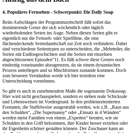
4. Populäres Fernsehen - Schwerpunkt: Die Daily Soap
Beim Aufschlagen der Programmzeitschrift fällt sofort das
dominierende Genre der sich wöchentlich oder täglich
wiederholenden Serien ins Auge. Neben diesen Serien gibt es
eigentlich nur die Fernseh- oder Spielfilme, die eine
flächendeckende Serienlandschaft zur Zeit noch verhindern. Dabei
sind verschiedene Serientypen zu unterscheiden, die „Mehrteiler, die
Serien mit Endlosgeschichten und die Serien mit einzelnen
abgeschlossenen Episoden“11. Es fällt schwer diese Genres noch
eindeutig voneinander abzugrenzen, da sie einem dynamischen
Prozess unterliegen und so Mischformen zustande kommen. Doch
zum besseren Verständnis werde ich hier trotzdem eine
Unterscheidung vornehmen.
So gibt es auch in zunehmendem Maße die sogenannte Dokusoap.
Hier wird nicht geschauspielert, sondern es stehen reale Schicksale
und Lebensweisen im Vordergrund. In den problemorientierten
Formaten, die Staffelweise ausgestrahlt werden, wie z.B. „Raus aus
den Schulden“, „Die Supernanny“ oder „Einsatz in 4 Wänden“
werden meist Familien von einem „Experten“ beraten, wie sie
Schulden in den Griff bekommen, ihre Kinder besser erziehen oder
ihr Eigenheim schöner gestalten können. Der Zuschauer kann an