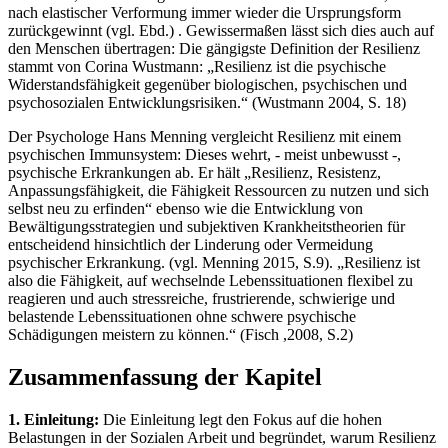
nach elastischer Verformung immer wieder die Ursprungsform
zurückgewinnt (vgl. Ebd.) . Gewissermaßen lässt sich dies auch auf
den Menschen übertragen: Die gängigste Definition der Resilienz
stammt von Corina Wustmann: „Resilienz ist die psychische
Widerstandsfähigkeit gegenüber biologischen, psychischen und
psychosozialen Entwicklungsrisiken.“ (Wustmann 2004, S. 18)
Der Psychologe Hans Menning vergleicht Resilienz mit einem
psychischen Immunsystem: Dieses wehrt, - meist unbewusst -,
psychische Erkrankungen ab. Er hält „Resilienz, Resistenz,
Anpassungsfähigkeit, die Fähigkeit Ressourcen zu nutzen und sich
selbst neu zu erfinden“ ebenso wie die Entwicklung von
Bewältigungsstrategien und subjektiven Krankheitstheorien für
entscheidend hinsichtlich der Linderung oder Vermeidung
psychischer Erkrankung. (vgl. Menning 2015, S.9). „Resilienz ist
also die Fähigkeit, auf wechselnde Lebenssituationen flexibel zu
reagieren und auch stressreiche, frustrierende, schwierige und
belastende Lebenssituationen ohne schwere psychische
Schädigungen meistern zu können.“ (Fisch ,2008, S.2)
Zusammenfassung der Kapitel
1. Einleitung:
Die Einleitung legt den Fokus auf die hohen
Belastungen in der Sozialen Arbeit und begründet, warum Resilienz