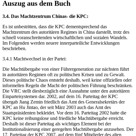
Auszug aus dem Buch
3.4. Das Machtzentrum Chinas- die KPC:
Es ist unbestritten, dass die KPC dementsprechend das
Machtzentrum des autoritären Regimes in China darstellt, trotz des
schnell voranschreitenden wirtschaftlichen und sozialen Wandels.
Im Folgenden werden neuere innerparteiliche Entwicklungen
beschrieben.
3.4.1 Machtwechsel in der Partei:
Die Machtübergabe von einer Führergeneration zur nächsten führt
in autoritären Regimen oft zu politischen Krisen und zu Gewalt.
Dieses politische Chaos entsteht deshalb, weil keine offiziellen oder
informellen Regeln die Macht der politischen Führung beschränken.
Die VRC stellt diesbezüglich eine Ausnahme unter den autoritären
Einparteisystemen dar. 2002, auf dem 16. Parteitag der KPC
übergab Jiang Zemin friedlich das Amt des Generalsekretärs der
KPC an Hu Jintao, der seit März 2003 auch das Amt des
Staatspräsidenten bekleidet. Vor dem 16. Parteitag 2002 hatte die
KPC keine reibungslose und friedliche Machtübergabe erreicht.
Deshalb ist dieser Parteitag als wichtiges Element bei der
Institutionalisierung einer geregelten Machtübergabe anzusehen. Der
17. Parteitag der KPC 2007, auf dem fünf Mitglieder des alten