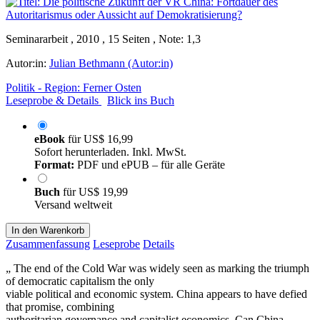
Seminararbeit , 2010 , 15 Seiten , Note: 1,3
Autor:in:
Julian Bethmann (Autor:in)
Politik - Region: Ferner Osten
Leseprobe & Details
Blick ins Buch
eBook
für
US$ 16,99
Sofort herunterladen. Inkl. MwSt.
Format:
PDF und ePUB – für alle Geräte
Buch
für
US$ 19,99
Versand weltweit
In den Warenkorb
Zusammenfassung
Leseprobe
Details
„ The end of the Cold War was widely seen as marking the triumph
of democratic capitalism the only
viable political and economic system. China appears to have defied
that promise, combining
authoritarian governance and capitalist economics. Can China