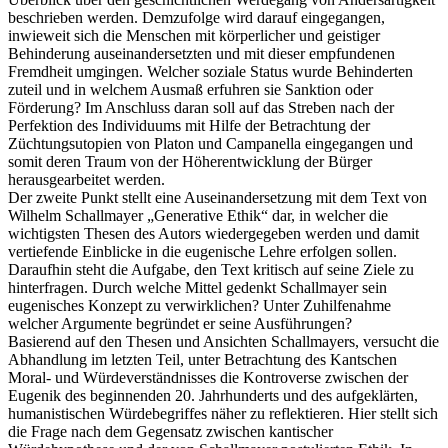
beschrieben werden. Demzufolge wird darauf eingegangen,
inwieweit sich die Menschen mit körperlicher und geistiger
Behinderung auseinandersetzten und mit dieser empfundenen
Fremdheit umgingen. Welcher soziale Status wurde Behinderten
zuteil und in welchem Ausmaß erfuhren sie Sanktion oder
Förderung? Im Anschluss daran soll auf das Streben nach der
Perfektion des Individuums mit Hilfe der Betrachtung der
Züchtungsutopien von Platon und Campanella eingegangen und
somit deren Traum von der Höherentwicklung der Bürger
herausgearbeitet werden.
Der zweite Punkt stellt eine Auseinandersetzung mit dem Text von
Wilhelm Schallmayer „Generative Ethik“ dar, in welcher die
wichtigsten Thesen des Autors wiedergegeben werden und damit
vertiefende Einblicke in die eugenische Lehre erfolgen sollen.
Daraufhin steht die Aufgabe, den Text kritisch auf seine Ziele zu
hinterfragen. Durch welche Mittel gedenkt Schallmayer sein
eugenisches Konzept zu verwirklichen? Unter Zuhilfenahme
welcher Argumente begründet er seine Ausführungen?
Basierend auf den Thesen und Ansichten Schallmayers, versucht die
Abhandlung im letzten Teil, unter Betrachtung des Kantschen
Moral- und Würdeverständnisses die Kontroverse zwischen der
Eugenik des beginnenden 20. Jahrhunderts und des aufgeklärten,
humanistischen Würdebegriffes näher zu reflektieren. Hier stellt sich
die Frage nach dem Gegensatz zwischen kantischer