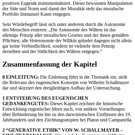
positiven Eugenik instrumentalisiert. Dieser bewussten Manipulation
der Sitte und Norm und damit der Moralität steht das moralische
Portfolio Immanuel Kants entgegen.
Sein Würdebegriff lässt sich unter anderem durch die Autonomie
des Menschen eruieren: „Die Autonomie des Willens ist das
alleinige Prinzip aller moralischen Gesetze und der ihnen gemäßen
Pflichten; alle Heteronomie der Willkür gründet dagegen nicht allein
gar keine Verbindlichkeit, sondern ist vielmehr dem Prinzip
derselben und der Sittlichkeit des Willens entgegen.“
Zusammenfassung der Kapitel
0 EINLEITUNG:
Die Einleitung führt in die Thematik ein, stellt
die Relevanz des eugenischen Konzepts von Wilhelm Schallmayer
dar und skizziert den dreigliedrigen Aufbau der Untersuchung.
1 ENTSTEHUNG DES EUGENISCHEN
GEDANKENGUTES:
Dieses Kapitel zeichnet die historische
Entwicklung eugenischer Ideen nach, von antiken Vorstellungen
über Behinderung bis hin zu den darwinistischen Einflüssen des 19.
Jahrhunderts und den Züchtungsutopien bei Platon und Campanella.
2 “GENERATIVE ETHIK” VON W. SCHALLMAYER –