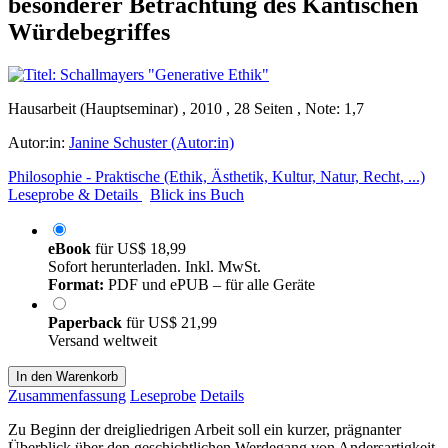
besonderer Betrachtung des Kantischen
Würdebegriffes
Hausarbeit (Hauptseminar) , 2010 , 28 Seiten , Note: 1,7
Autor:in:
Janine Schuster (Autor:in)
Philosophie - Praktische (Ethik, Ästhetik, Kultur, Natur, Recht, ...)
Leseprobe & Details
Blick ins Buch
eBook
für
US$ 18,99
Sofort herunterladen. Inkl. MwSt.
Format:
PDF und ePUB – für alle Geräte
Paperback
für
US$ 21,99
Versand weltweit
In den Warenkorb
Zusammenfassung
Leseprobe
Details
Zu Beginn der dreigliedrigen Arbeit soll ein kurzer, prägnanter
Überblick über den geschichtlichen Werdegang von Andersartigkeit