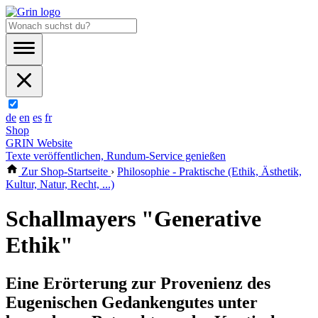
de
en
es
fr
Shop
GRIN Website
Texte veröffentlichen, Rundum-Service genießen
Zur Shop-Startseite
›
Philosophie - Praktische (Ethik, Ästhetik,
Kultur, Natur, Recht, ...)
Schallmayers "Generative
Ethik"
Eine Erörterung zur Provenienz des
Eugenischen Gedankengutes unter