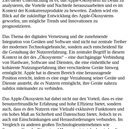
Ziel dieser Untersuchung ist es, das Apple-Ökosystem im Detail zu
analysieren, die Vorteile und Nachteile herauszuarbeiten und es im
Kontext der Konkurrenzprodukte zu bewerten. Zudem wird ein
Blick auf die zukünftige Entwicklung des Apple-Ökosystems
geworfen, um mögliche Trends und Innovationen zu
prognostizieren.
Das Thema der digitalen Vernetzung und die zunehmende
Integration von Geräten und Software sind nicht nur zentrale Treiber
der modernen Technologiebranche, sondern auch entscheidend für
die Gestaltung der Nutzererfahrung. Ein zentraler Begriff in diesem
Kontext ist der des „Ökosystems“ – eine durchgängige Verbindung
von Hardware, Software und Diensten, die eine einheitliche und
kohärente Nutzungserfahrung über verschiedene Geräte hinweg
ermöglicht. Apple hat in diesem Bereich eine herausragende
Position erreicht, indem es eine enge Verzahnung seiner Geräte und
Dienste anstrebt, die es Nutzern ermöglicht, ihre Geräte nahezu
nahtlos miteinander zu verbinden.
Das Apple-Ökosystem hat dabei nicht nur den Vorteil, dass es eine
benutzerfreundliche Erfahrung und hohe Effizienz bietet, sondern
auch, dass es den Nutzern eine Vielzahl exklusiver Funktionen und
ein hohes Maß an Sicherheit und Datenschutz bietet. Jedoch ist es
auch mit Einschränkungen und Herausforderungen verbunden. Im
Vergleich zu anderen großen Technologieunternehmen wie