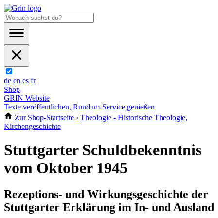
de
en
es
fr
Shop
GRIN Website
Texte veröffentlichen, Rundum-Service genießen
Zur Shop-Startseite
›
Theologie - Historische Theologie,
Kirchengeschichte
Stuttgarter Schuldbekenntnis
vom Oktober 1945
Rezeptions- und Wirkungsgeschichte der
Stuttgarter Erklärung im In- und Ausland