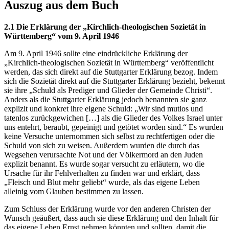
Auszug aus dem Buch
2.1 Die Erklärung der „Kirchlich-theologischen Sozietät in
Württemberg“ vom 9. April 1946
Am 9. April 1946 sollte eine eindrückliche Erklärung der
„Kirchlich-theologischen Sozietät in Württemberg“ veröffentlicht
werden, das sich direkt auf die Stuttgarter Erklärung bezog. Indem
sich die Sozietät direkt auf die Stuttgarter Erklärung bezieht, bekennt
sie ihre „Schuld als Prediger und Glieder der Gemeinde Christi“.
Anders als die Stuttgarter Erklärung jedoch benannten sie ganz
explizit und konkret ihre eigene Schuld: „Wir sind mutlos und
tatenlos zurückgewichen […] als die Glieder des Volkes Israel unter
uns entehrt, beraubt, gepeinigt und getötet worden sind.“ Es wurden
keine Versuche unternommen sich selbst zu rechtfertigen oder die
Schuld von sich zu weisen. Außerdem wurden die durch das
Wegsehen verursachte Not und der Völkermord an den Juden
explizit benannt. Es wurde sogar versucht zu erläutern, wo die
Ursache für ihr Fehlverhalten zu finden war und erklärt, dass
„Fleisch und Blut mehr geliebt“ wurde, als das eigene Leben
alleinig vom Glauben bestimmen zu lassen.
Zum Schluss der Erklärung wurde vor den anderen Christen der
Wunsch geäußert, dass auch sie diese Erklärung und den Inhalt für
das eigene Leben Ernst nehmen könnten und sollten, damit die