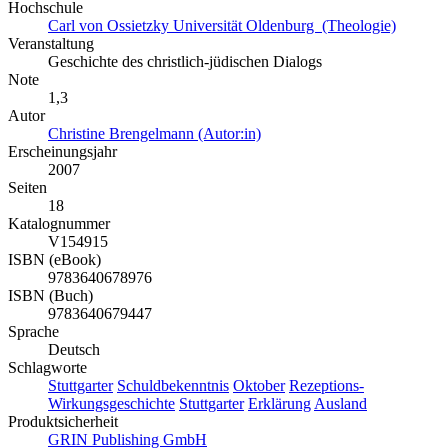
Hochschule
Carl von Ossietzky Universität Oldenburg (Theologie)
Veranstaltung
Geschichte des christlich-jüdischen Dialogs
Note
1,3
Autor
Christine Brengelmann (Autor:in)
Erscheinungsjahr
2007
Seiten
18
Katalognummer
V154915
ISBN (eBook)
9783640678976
ISBN (Buch)
9783640679447
Sprache
Deutsch
Schlagworte
Stuttgarter
Schuldbekenntnis
Oktober
Rezeptions-
Wirkungsgeschichte
Stuttgarter
Erklärung
Ausland
Produktsicherheit
GRIN Publishing GmbH