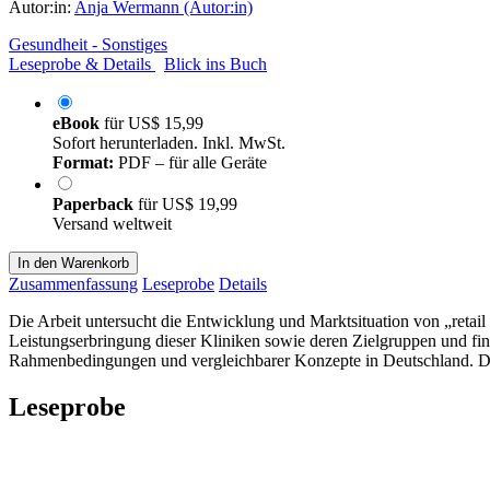
Autor:in:
Anja Wermann (Autor:in)
Gesundheit - Sonstiges
Leseprobe & Details
Blick ins Buch
eBook
für
US$ 15,99
Sofort herunterladen. Inkl. MwSt.
Format:
PDF – für alle Geräte
Paperback
für
US$ 19,99
Versand weltweit
In den Warenkorb
Zusammenfassung
Leseprobe
Details
Die Arbeit untersucht die Entwicklung und Marktsituation von „retail 
Leistungserbringung dieser Kliniken sowie deren Zielgruppen und fi
Rahmenbedingungen und vergleichbarer Konzepte in Deutschland. Das
Leseprobe