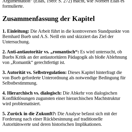
Argumentation“ (Elias, 1989: S. 272) macht, wie Norbert Elias es
formulierte.
Zusammenfassung der Kapitel
1. Einleitung:
Die Arbeit führt in die kontroversen Standpunkte von
Bernhard Bueb und A.S. Neill ein und skizziert das Ziel der
Untersuchung.
2. Anti-antiautoritär vs. „romantisch“:
Es wird untersucht, ob
Buebs Kritik an der antiautoritären Pädagogik als bloße Ablehnung
von „Romantik“ gerechtfertigt ist.
3. Autorität vs. Selbstregulation:
Dieses Kapitel hinterfragt die
von Bueb geforderte Unterordnung als notwendige Bedingung für
Selbstbestimmung.
4. Hierarchisch vs. dialogisch:
Die Abkehr von dialogischen
Konfliktlösungen zugunsten einer hierarchischen Machtstruktur
wird problematisiert.
5. Zurück in die Zukunft?:
Die Analyse befasst sich mit der
Forderung nach einer Rückbesinnung auf traditionelle
Autoritätswerte und deren historischen Implikationen.