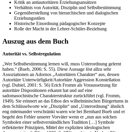
Kritik an antiautoritären Erziehungsansätzen
Verhältnis von Autorität, Disziplin und Selbstbestimmung
Gegenüberstellung von hierarchischen und dialogischen
Erziehungsstilen
Historische Einordnung pädagogischer Konzepte
Rolle der Macht in der Lehrer-Schüler-Beziehung
Auszug aus dem Buch
Autorität vs. Selbstregulation
„Wer Selbstbestimmung lernen will, muss Unterordnung gelernt
haben.“ (Bueb, 2006: S. 55). Diese Aussage löst allzu sehr
Assoziationen an Adornos „Autoritären Charakter“ aus, dessen
Autoritäre Unterwürfigkeit/Autoritäre Aggression Konstellation
(vgl. Dubiel, 2001: S. 56) Erich Fromm als Voraussetzung für
autoritäre Dispositionen erkannt hat und auf eine
sadomasochistische Charakterstruktur zurückführt (vgl. Fromm,
1949). Sie erinnert an das Ethos des wilhelminischen Bürgertums in
dem Schlüsselworte wie „Disziplin“ und „Unterordnung“ ähnlich
eng miteinander verschränkt waren wie bei Bernhard Bueb und er
begeht den Fehler unserer Vorväter wenn er „nun aus solchen
Symbolen einer selbstverständlichen Tradition […] Symbole
reflektierter Prinzipien, Mittel der expliziten ideologischen