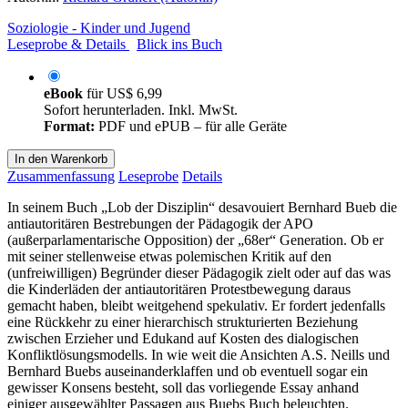
Soziologie - Kinder und Jugend
Leseprobe & Details
Blick ins Buch
eBook
für
US$ 6,99
Sofort herunterladen. Inkl. MwSt.
Format:
PDF und ePUB – für alle Geräte
In den Warenkorb
Zusammenfassung
Leseprobe
Details
In seinem Buch „Lob der Disziplin“ desavouiert Bernhard Bueb die
antiautoritären Bestrebungen der Pädagogik der APO
(außerparlamentarische Opposition) der „68er“ Generation. Ob er
mit seiner stellenweise etwas polemischen Kritik auf den
(unfreiwilligen) Begründer dieser Pädagogik zielt oder auf das was
die Kinderläden der antiautoritären Protestbewegung daraus
gemacht haben, bleibt weitgehend spekulativ. Er fordert jedenfalls
eine Rückkehr zu einer hierarchisch strukturierten Beziehung
zwischen Erzieher und Edukand auf Kosten des dialogischen
Konfliktlösungsmodells. In wie weit die Ansichten A.S. Neills und
Bernhard Buebs auseinanderklaffen und ob eventuell sogar ein
gewisser Konsens besteht, soll das vorliegende Essay anhand
einiger ausgewählter Passagen aus Buebs Buch beleuchten.