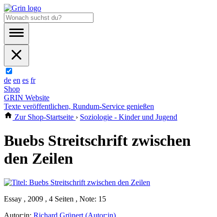
de
en
es
fr
Shop
GRIN Website
Texte veröffentlichen, Rundum-Service genießen
Zur Shop-Startseite
›
Soziologie - Kinder und Jugend
Buebs Streitschrift zwischen
den Zeilen
Essay , 2009 , 4 Seiten , Note: 15
Autor:in:
Richard Grünert (Autor:in)