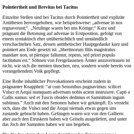
Pointiertheit und Brevitas bei Tacitus
Einzelne Stellen sind bei Tacitus durch Pointiertheit und explizite
Antithesen hervorgehoben, wie beispielsweise: „advenae in nos
regnaverunt;“. „Neulinge waren bei uns Könige;“ Kurz und
prägnant die Betonung auf advenae in Erstposition, gefolgt von
einem syntaktisch eher unübersichtlich und umständlich
verschachtelten Satz, dessen antithetischer Hauptgedanke kurz und
pointiert ans Ende gesetzt ist: „libertinorum filiis magistratus
mandare non, ut plerique falluntur, repens, sed priori populo
factitatum est.“ Söhnen von Freigelassenen Ämter anzuvertrauen ist
nicht, wie sich die meisten täuschen, neu, sondern wurde bereits von
vorangehendem Volk gepflegt.
Eine Reihe inhaltlicher Provokationen erscheint zudem in
prägnanter Knappheit: “at cum Senonibus pugnavimus: scilicet
Vulsci et Aequi numquam adversam nobis aciem instruxere. Capti a
Gallis sumus: sed et Tuscis obsides dedimus et Samnitium iugum
subiimus.” Auch mit den Senonen haben wir gekämpft. Es versteht
sich, dass die Vulsci und die Aequi niemals etwas gegen uns
zustande gebracht haben. Gefangen waren wir von den Galliern:
aber auch den Etruskern haben wir Geiseln ausgeliefert, und unter
das Joch der Samniten haben wir uns begeben.