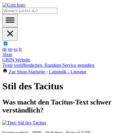
de
en
es
fr
Shop
GRIN Website
Texte veröffentlichen, Rundum-Service genießen
Zur Shop-Startseite
›
Latinistik - Literatur
Stil des Tacitus
Was macht den Tacitus-Text schwer
verständlich?
Seminararbeit , 2009 , 16 Seiten , Note: 6 (CH)