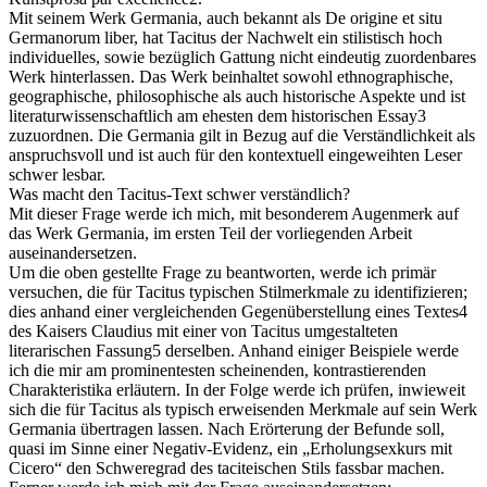
Mit seinem Werk Germania, auch bekannt als De origine et situ
Germanorum liber, hat Tacitus der Nachwelt ein stilistisch hoch
individuelles, sowie bezüglich Gattung nicht eindeutig zuordenbares
Werk hinterlassen. Das Werk beinhaltet sowohl ethnographische,
geographische, philosophische als auch historische Aspekte und ist
literaturwissenschaftlich am ehesten dem historischen Essay3
zuzuordnen. Die Germania gilt in Bezug auf die Verständlichkeit als
anspruchsvoll und ist auch für den kontextuell eingeweihten Leser
schwer lesbar.
Was macht den Tacitus-Text schwer verständlich?
Mit dieser Frage werde ich mich, mit besonderem Augenmerk auf
das Werk Germania, im ersten Teil der vorliegenden Arbeit
auseinandersetzen.
Um die oben gestellte Frage zu beantworten, werde ich primär
versuchen, die für Tacitus typischen Stilmerkmale zu identifizieren;
dies anhand einer vergleichenden Gegenüberstellung eines Textes4
des Kaisers Claudius mit einer von Tacitus umgestalteten
literarischen Fassung5 derselben. Anhand einiger Beispiele werde
ich die mir am prominentesten scheinenden, kontrastierenden
Charakteristika erläutern. In der Folge werde ich prüfen, inwieweit
sich die für Tacitus als typisch erweisenden Merkmale auf sein Werk
Germania übertragen lassen. Nach Erörterung der Befunde soll,
quasi im Sinne einer Negativ-Evidenz, ein „Erholungsexkurs mit
Cicero“ den Schweregrad des taciteischen Stils fassbar machen.