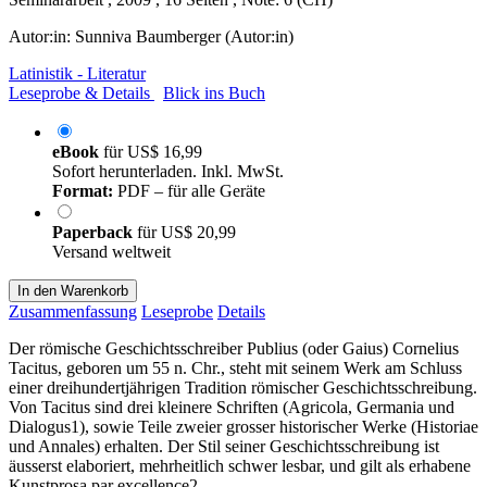
Autor:in:
Sunniva Baumberger (Autor:in)
Latinistik - Literatur
Leseprobe & Details
Blick ins Buch
eBook
für
US$ 16,99
Sofort herunterladen. Inkl. MwSt.
Format:
PDF – für alle Geräte
Paperback
für
US$ 20,99
Versand weltweit
In den Warenkorb
Zusammenfassung
Leseprobe
Details
Der römische Geschichtsschreiber Publius (oder Gaius) Cornelius
Tacitus, geboren um 55 n. Chr., steht mit seinem Werk am Schluss
einer dreihundertjährigen Tradition römischer Geschichtsschreibung.
Von Tacitus sind drei kleinere Schriften (Agricola, Germania und
Dialogus1), sowie Teile zweier grosser historischer Werke (Historiae
und Annales) erhalten. Der Stil seiner Geschichtsschreibung ist
äusserst elaboriert, mehrheitlich schwer lesbar, und gilt als erhabene
Kunstprosa par excellence2.