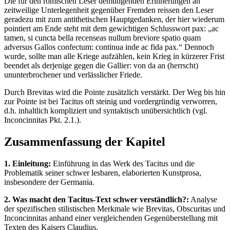
Die für den römischen Leser demütigenden Erinnerungen an
zeitweilige Unterlegenheit gegenüber Fremden reissen den Leser
geradezu mit zum antithetischen Hauptgedanken, der hier wiederum
pointiert am Ende steht mit dem gewichtigen Schlusswort pax: „ac
tamen, si cuncta bella recenseas nullum breviore spatio quam
adversus Gallos confectum: continua inde ac fida pax.“ Dennoch
wurde, sollte man alle Kriege aufzählen, kein Krieg in kürzerer Frist
beendet als derjenige gegen die Gallier: von da an (herrscht)
ununterbrochener und verlässlicher Friede.
Durch Brevitas wird die Pointe zusätzlich verstärkt. Der Weg bis hin
zur Pointe ist bei Tacitus oft steinig und vordergründig verworren,
d.h. inhaltlich kompliziert und syntaktisch unübersichtlich (vgl.
Inconcinnitas Pkt. 2.1.).
Zusammenfassung der Kapitel
1. Einleitung:
Einführung in das Werk des Tacitus und die
Problematik seiner schwer lesbaren, elaborierten Kunstprosa,
insbesondere der Germania.
2. Was macht den Tacitus-Text schwer verständlich?:
Analyse
der spezifischen stilistischen Merkmale wie Brevitas, Obscuritas und
Inconcinnitas anhand einer vergleichenden Gegenüberstellung mit
Texten des Kaisers Claudius.