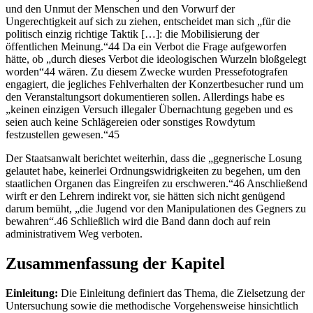
und den Unmut der Menschen und den Vorwurf der
Ungerechtigkeit auf sich zu ziehen, entscheidet man sich „für die
politisch einzig richtige Taktik […]: die Mobilisierung der
öffentlichen Meinung.“44 Da ein Verbot die Frage aufgeworfen
hätte, ob „durch dieses Verbot die ideologischen Wurzeln bloßgelegt
worden“44 wären. Zu diesem Zwecke wurden Pressefotografen
engagiert, die jegliches Fehlverhalten der Konzertbesucher rund um
den Veranstaltungsort dokumentieren sollen. Allerdings habe es
„keinen einzigen Versuch illegaler Übernachtung gegeben und es
seien auch keine Schlägereien oder sonstiges Rowdytum
festzustellen gewesen.“45
Der Staatsanwalt berichtet weiterhin, dass die „gegnerische Losung
gelautet habe, keinerlei Ordnungswidrigkeiten zu begehen, um den
staatlichen Organen das Eingreifen zu erschweren.“46 Anschließend
wirft er den Lehrern indirekt vor, sie hätten sich nicht genügend
darum bemüht, „die Jugend vor den Manipulationen des Gegners zu
bewahren“.46 Schließlich wird die Band dann doch auf rein
administrativem Weg verboten.
Zusammenfassung der Kapitel
Einleitung:
Die Einleitung definiert das Thema, die Zielsetzung der
Untersuchung sowie die methodische Vorgehensweise hinsichtlich