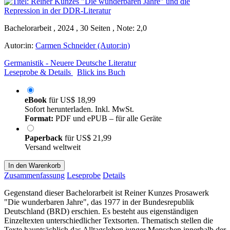
Bachelorarbeit , 2024 , 30 Seiten , Note: 2,0
Autor:in:
Carmen Schneider (Autor:in)
Germanistik - Neuere Deutsche Literatur
Leseprobe & Details
Blick ins Buch
eBook
für
US$ 18,99
Sofort herunterladen. Inkl. MwSt.
Format:
PDF und ePUB – für alle Geräte
Paperback
für
US$ 21,99
Versand weltweit
In den Warenkorb
Zusammenfassung
Leseprobe
Details
Gegenstand dieser Bachelorarbeit ist Reiner Kunzes Prosawerk
"Die wunderbaren Jahre", das 1977 in der Bundesrepublik
Deutschland (BRD) erschien. Es besteht aus eigenständigen
Einzeltexten unterschiedlicher Textsorten. Thematisch stellen die
Texte hauptsächlich das Alltagsleben junger Menschen innerhalb der