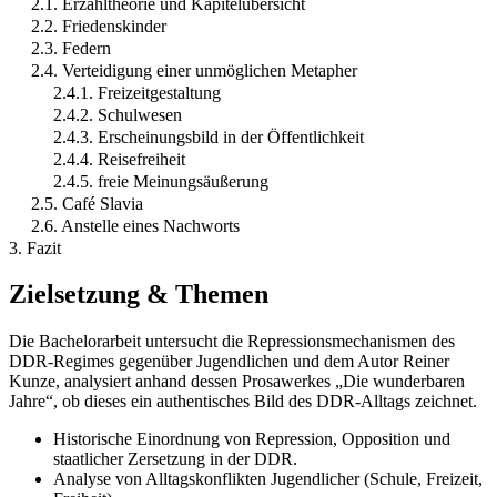
2.1. Erzähltheorie und Kapitelübersicht
2.2. Friedenskinder
2.3. Federn
2.4. Verteidigung einer unmöglichen Metapher
2.4.1. Freizeitgestaltung
2.4.2. Schulwesen
2.4.3. Erscheinungsbild in der Öffentlichkeit
2.4.4. Reisefreiheit
2.4.5. freie Meinungsäußerung
2.5. Café Slavia
2.6. Anstelle eines Nachworts
3. Fazit
Zielsetzung & Themen
Die Bachelorarbeit untersucht die Repressionsmechanismen des
DDR-Regimes gegenüber Jugendlichen und dem Autor Reiner
Kunze, analysiert anhand dessen Prosawerkes „Die wunderbaren
Jahre“, ob dieses ein authentisches Bild des DDR-Alltags zeichnet.
Historische Einordnung von Repression, Opposition und
staatlicher Zersetzung in der DDR.
Analyse von Alltagskonflikten Jugendlicher (Schule, Freizeit,