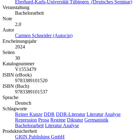
Eberhard-Karls-Universität Tübingen (Deutsches Seminar)
Veranstaltung
Bachelorarbeit
Note
2,0
Autor
Carmen Schneider (Autor:in)
Erscheinungsjahr
2024
Seiten
30
Katalognummer
V1553479
ISBN (eBook)
9783389101520
ISBN (Buch)
9783389101537
Sprache
Deutsch
Schlagworte
Reiner Kunze
DDR
DDR-Literatur
Literatur
Analyse
Repression
Prosa
Regime
Diktatur
Germanistik
Bachelorarbeit
Literatur Analyse
Produktsicherheit
GRIN Publishing GmbH