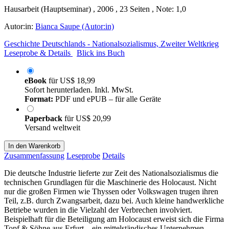
Hausarbeit (Hauptseminar) , 2006 , 23 Seiten , Note: 1,0
Autor:in:
Bianca Saupe (Autor:in)
Geschichte Deutschlands - Nationalsozialismus, Zweiter Weltkrieg
Leseprobe & Details
Blick ins Buch
eBook
für
US$ 18,99
Sofort herunterladen. Inkl. MwSt.
Format:
PDF und ePUB – für alle Geräte
Paperback
für
US$ 20,99
Versand weltweit
In den Warenkorb
Zusammenfassung
Leseprobe
Details
Die deutsche Industrie lieferte zur Zeit des Nationalsozialismus die
technischen Grundlagen für die Maschinerie des Holocaust. Nicht
nur die großen Firmen wie Thyssen oder Volkswagen trugen ihren
Teil, z.B. durch Zwangsarbeit, dazu bei. Auch kleine handwerkliche
Betriebe wurden in die Vielzahl der Verbrechen involviert.
Beispielhaft für die Beteiligung am Holocaust erweist sich die Firma
Topf & Söhne aus Erfurt – ein mittelständisches Unternehmen,