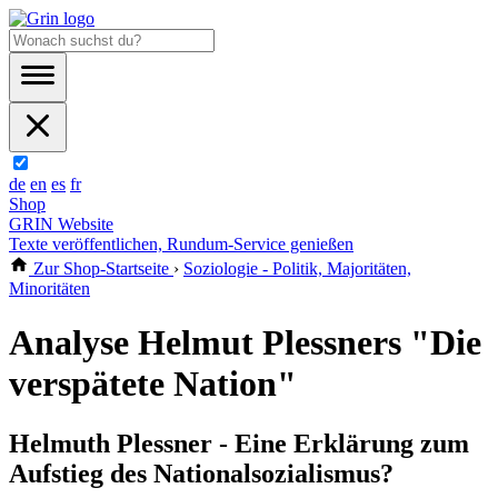
de
en
es
fr
Shop
GRIN Website
Texte veröffentlichen, Rundum-Service genießen
Zur Shop-Startseite
›
Soziologie - Politik, Majoritäten,
Minoritäten
Analyse Helmut Plessners "Die
verspätete Nation"
Helmuth Plessner - Eine Erklärung zum
Aufstieg des Nationalsozialismus?