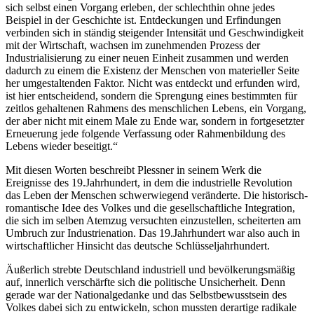
sich selbst einen Vorgang erleben, der schlechthin ohne jedes
Beispiel in der Geschichte ist. Entdeckungen und Erfindungen
verbinden sich in ständig steigender Intensität und Geschwindigkeit
mit der Wirtschaft, wachsen im zunehmenden Prozess der
Industrialisierung zu einer neuen Einheit zusammen und werden
dadurch zu einem die Existenz der Menschen von materieller Seite
her umgestaltenden Faktor. Nicht was entdeckt und erfunden wird,
ist hier entscheidend, sondern die Sprengung eines bestimmten für
zeitlos gehaltenen Rahmens des menschlichen Lebens, ein Vorgang,
der aber nicht mit einem Male zu Ende war, sondern in fortgesetzter
Erneuerung jede folgende Verfassung oder Rahmenbildung des
Lebens wieder beseitigt.“
Mit diesen Worten beschreibt Plessner in seinem Werk die
Ereignisse des 19.Jahrhundert, in dem die industrielle Revolution
das Leben der Menschen schwerwiegend veränderte. Die historisch-
romantische Idee des Volkes und die gesellschaftliche Integration,
die sich im selben Atemzug versuchten einzustellen, scheiterten am
Umbruch zur Industrienation. Das 19.Jahrhundert war also auch in
wirtschaftlicher Hinsicht das deutsche Schlüsseljahrhundert.
Äußerlich strebte Deutschland industriell und bevölkerungsmäßig
auf, innerlich verschärfte sich die politische Unsicherheit. Denn
gerade war der Nationalgedanke und das Selbstbewusstsein des
Volkes dabei sich zu entwickeln, schon mussten derartige radikale