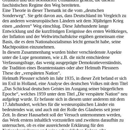
faschistischen Regime den Weg bereiteten.
Eine Theorie in dieser Thematik ist die vom „deutschen
Sonderweg“. Sie geht davon aus, dass Deutschland im Vergleich zu
den anderen westeuropäischen Ländern seit dem 30jährigen Krieg
einen „anderen“ Weg einschlug. Diese Jahrhunderte lange
Entwicklung und die kurzfristigen Ereignisse des ersten Weltkrieges,
der Inflation und der Weltwirtschaftskrise ergäben gemeinsam eine
Basis, die es dem Nationalsozialismus leicht gemacht habe, seine
Machtposition einzunehmen.
In diesem Zusammenhang wurden bisher verschiedenste Aspekte
unter die Lupe genommen, wie z.B. die nicht entschiedene
Verfassungsfrage, das wenig ausgeprägte Demokratieverständnis,
die Tradition eines Beamtenstaates oder aber Helmuth Plessners
These der „verspäteten Nation“.
Helmuth Plessner schrieb im Jahr 1935, in dieser Zeit befand er sich
im Exil in Holland, eine Analyse des deutschen Volkes mit dem Titel
„Das Schicksal deutschen Geistes im Ausgang seiner bürgerlichen
Epoche“, welches 1959 unter dem Titel „Die verspätete Nation“ neu
aufgelegt wurde. Er befasste sich in diesem unter anderem mit dem
17.Jahrhundert, welches für die westeuropäischen Länder ein
bedeutendes war, und auch mit der Rolle des Glaubens seit jener
Zeit. In dieser Hausarbeit soll der Versuch unternommen werden,
das Werk erstens inhaltlich vorzustellen und zweitens daraufhin zu
untersuchen, ob es eine ausreichende Erklärung für den