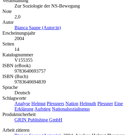
Veranstaltung
Zur Soziologie der NS-Bewegung
Note
2,0
Autor
Bianca Saupe (Autor:in)
Erscheinungsjahr
2004
Seiten
14
Katalognummer
V155355
ISBN (eBook)
9783640693757
ISBN (Buch)
9783640694839
Sprache
Deutsch
Schlagworte
Analyse
Helmut
Plessners
Nation
Helmuth
Plessner
Eine
Erklärung
Aufstieg
Nationalsozialismus
Produktsicherheit
GRIN Publishing GmbH
Arbeit zitieren