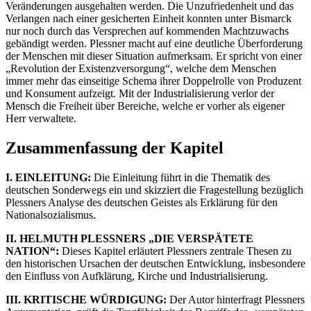
Veränderungen ausgehalten werden. Die Unzufriedenheit und das
Verlangen nach einer gesicherten Einheit konnten unter Bismarck
nur noch durch das Versprechen auf kommenden Machtzuwachs
gebändigt werden. Plessner macht auf eine deutliche Überforderung
der Menschen mit dieser Situation aufmerksam. Er spricht von einer
„Revolution der Existenzversorgung“, welche dem Menschen
immer mehr das einseitige Schema ihrer Doppelrolle von Produzent
und Konsument aufzeigt. Mit der Industrialisierung verlor der
Mensch die Freiheit über Bereiche, welche er vorher als eigener
Herr verwaltete.
Zusammenfassung der Kapitel
I. EINLEITUNG:
Die Einleitung führt in die Thematik des
deutschen Sonderwegs ein und skizziert die Fragestellung bezüglich
Plessners Analyse des deutschen Geistes als Erklärung für den
Nationalsozialismus.
II. HELMUTH PLESSNERS „DIE VERSPÄTETE
NATION“:
Dieses Kapitel erläutert Plessners zentrale Thesen zu
den historischen Ursachen der deutschen Entwicklung, insbesondere
den Einfluss von Aufklärung, Kirche und Industrialisierung.
III. KRITISCHE WÜRDIGUNG:
Der Autor hinterfragt Plessners