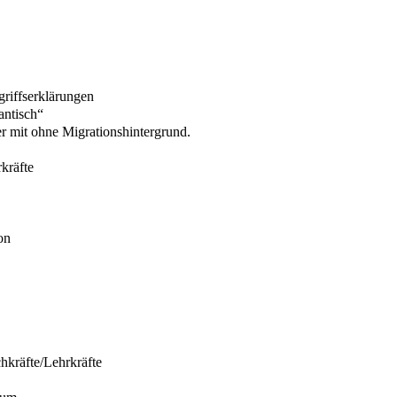
griffserklärungen
antisch“
r mit ohne Migrationshintergrund.
kräfte
on
hkräfte/Lehrkräfte