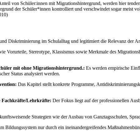
eil von Schüler:innen mit Migrationshintergrund, werden hier tendenz
rund der Schüler*innen kontrolliert und verschwindet sogar meist vol
2010)
nd Diskriminierung im Schulalltag und legitimiert die Relevanz der Arbe
 wie Vorurteile, Stereotype, Klassismus sowie Merkmale des Migrations
chüler mit ohne Migrationshintergrund.:
Es werden empirische Einflü
her Status analysiert werden.
vention:
Das Kapitel stellt konkrete Programme, Antidiskriminierung
 Fachkräfte/Lehrkräfte:
Der Fokus liegt auf der professionellen Aus
unftsweisende Strategien wie der Ausbau von Ganztagsschulen, Sprachf
m Bildungssystem nur durch ein ineinandergreifendes Maßnahmenbündel