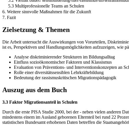
5.2 Vielfalt bildet! sensibilisierung-fuer-rassismus-im-lehramtsstu
5.3 Multiprofessionelle Teams an Schulen
6. Weitere sinnvolle Maßnahmen für die Zukunft
7. Fazit
Zielsetzung & Themen
Die Arbeit untersucht die Auswirkungen von Vorurteilen, Diskrimini
ist es, Perspektiven und Handlungsmöglichkeiten aufzuzeigen, wie p
Analyse diskriminierender Strukturen im Bildungsalltag
Einfluss sozioökonomischer Faktoren und Klassismus
Evaluation von Präventions- und Interventionskonzepten an Sc
Rolle einer diversitätssensiblen Lehrkräftebildung
Bedeutung der rassismuskritischen Migrationspädagogik
Auszug aus dem Buch
3.3 Faktor Migrationsanteil in Schulen
Durch die erste PISA Studie 2000, bei der - neben vielen anderen Dat
mindestens einem im Ausland geborenen Elternteil bei rund 22 Prozent 
statistischen Bundesamt erhobenen Daten betreffen die Staatsangehör