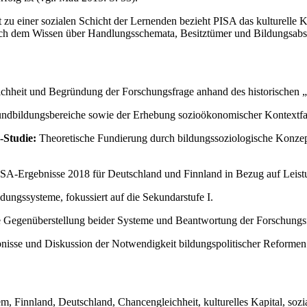
zu einer sozialen Schicht der Lernenden bezieht PISA das kulturelle K
ch dem Wissen über Handlungsschemata, Besitztümer und Bildungsabsch
ichheit und Begründung der Forschungsfrage anhand des historischen
undbildungsbereiche sowie der Erhebung sozioökonomischer Kontextfa
-Studie:
Theoretische Fundierung durch bildungssoziologische Konzept
ISA-Ergebnisse 2018 für Deutschland und Finnland in Bezug auf Leis
ungssysteme, fokussiert auf die Sekundarstufe I.
 Gegenüberstellung beider Systeme und Beantwortung der Forschungsfr
sse und Diskussion der Notwendigkeit bildungspolitischer Reformen 
, Finnland, Deutschland, Chancengleichheit, kulturelles Kapital, sozia