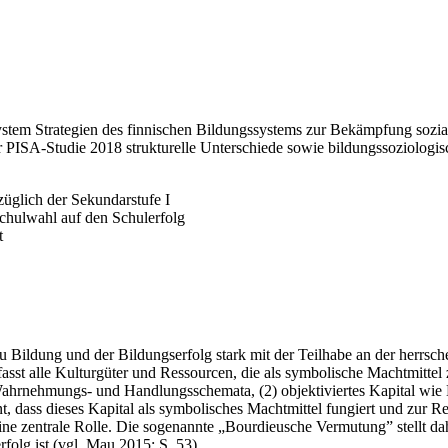
system Strategien des finnischen Bildungssystems zur Bekämpfung sozia
r PISA-Studie 2018 strukturelle Unterschiede sowie bildungssoziologisc
üglich der Sekundarstufe I
Schulwahl auf den Schulerfolg
t
u Bildung und der Bildungserfolg stark mit der Teilhabe an der herrsc
fasst alle Kulturgüter und Ressourcen, die als symbolische Machtmittel 
te Wahrnehmungs- und Handlungsschemata, (2) objektiviertes Kapital wie
, dass dieses Kapital als symbolisches Machtmittel fungiert und zur Rep
ine zentrale Rolle. Die sogenannte „Bourdieusche Vermutung” stellt d
folg ist (vgl. Mau 2015: S. 53).