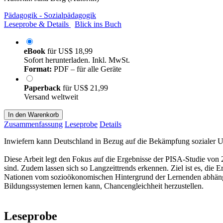
Pädagogik - Sozialpädagogik
Leseprobe & Details
Blick ins Buch
eBook
für
US$ 18,99
Sofort herunterladen. Inkl. MwSt.
Format:
PDF – für alle Geräte
Paperback
für
US$ 21,99
Versand weltweit
In den Warenkorb
Zusammenfassung
Leseprobe
Details
Inwiefern kann Deutschland in Bezug auf die Bekämpfung sozialer U
Diese Arbeit legt den Fokus auf die Ergebnisse der PISA-Studie von 
sind. Zudem lassen sich so Langzeittrends erkennen. Ziel ist es, die
Nationen vom sozioökonomischen Hintergrund der Lernenden abhängt.
Bildungssystemen lernen kann, Chancengleichheit herzustellen.
Leseprobe