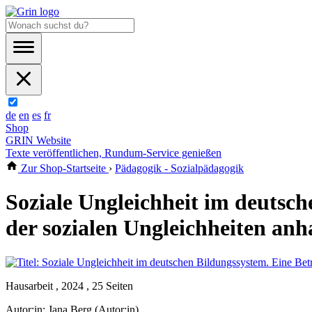
de
en
es
fr
Shop
GRIN Website
Texte veröffentlichen, Rundum-Service genießen
Zur Shop-Startseite
›
Pädagogik - Sozialpädagogik
Soziale Ungleichheit im deutsc
der sozialen Ungleichheiten an
Hausarbeit , 2024 , 25 Seiten
Autor:in:
Jana Berg (Autor:in)