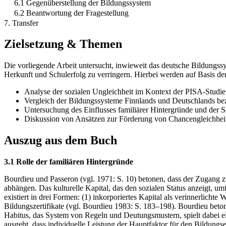
6.1 Gegenüberstellung der Bildungssystem
6.2 Beantwortung der Fragestellung
7. Transfer
Zielsetzung & Themen
Die vorliegende Arbeit untersucht, inwieweit das deutsche Bildungs
Herkunft und Schulerfolg zu verringern. Hierbei werden auf Basis de
Analyse der sozialen Ungleichheit im Kontext der PISA-Studie
Vergleich der Bildungssysteme Finnlands und Deutschlands bez
Untersuchung des Einflusses familiärer Hintergründe und der 
Diskussion von Ansätzen zur Förderung von Chancengleichhei
Auszug aus dem Buch
3.1 Rolle der familiären Hintergründe
Bourdieu und Passeron (vgl. 1971: S. 10) betonen, dass der Zugang z
abhängen. Das kulturelle Kapital, das den sozialen Status anzeigt, um
existiert in drei Formen: (1) inkorporiertes Kapital als verinnerlich
Bildungszertifikate (vgl. Bourdieu 1983: S. 183–198). Bourdieu betont
Habitus, das System von Regeln und Deutungsmustern, spielt dabei e
ausgeht, dass individuelle Leistung der Hauptfaktor für den Bildungser