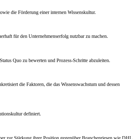
ie die Förderung einer internen Wissenskultur.
auerhaft für den Unternehmenserfolg nutzbar zu machen.
tatus Quo zu bewerten und Prozess-Schritte abzuleiten.
nkretisiert die Faktoren, die das Wissenswachstum und dessen
onskultur definiert.
aber zur Stärkung ihrer Position gegenüber Branchenriesen wie DHL