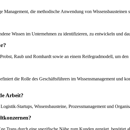
nge Management, die methodische Anwendung von Wissensbausteinen sow
rhandene Wissen im Unternehmen zu identifizieren, zu entwickeln und d
or?
n Probst, Raub und Romhardt sowie an einem Reifegradmodell, um den S
 definiert die Rolle des Geschäftsführers im Wissensmanagement und ko
de Arbeit?
ogistik-Startups, Wissensbausteine, Prozessmanagement und Organisati
eltkonzernen?
e Ege Trans durch eine spezifische Nähe zum Kunden geprägt, benötigt 