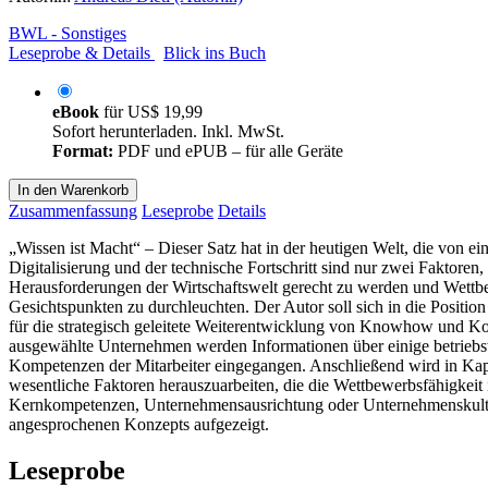
BWL - Sonstiges
Leseprobe & Details
Blick ins Buch
eBook
für
US$ 19,99
Sofort herunterladen. Inkl. MwSt.
Format:
PDF und ePUB – für alle Geräte
In den Warenkorb
Zusammenfassung
Leseprobe
Details
„Wissen ist Macht“ – Dieser Satz hat in der heutigen Welt, die von
Digitalisierung und der technische Fortschritt sind nur zwei Faktor
Herausforderungen der Wirtschaftswelt gerecht zu werden und Wettbe
Gesichtspunkten zu durchleuchten. Der Autor soll sich in die Positi
für die strategisch geleitete Weiterentwicklung von Knowhow und Ko
ausgewählte Unternehmen werden Informationen über einige betriebsw
Kompetenzen der Mitarbeiter eingegangen. Anschließend wird in Kapit
wesentliche Faktoren herauszuarbeiten, die die Wettbewerbsfähigkei
Kernkompetenzen, Unternehmensausrichtung oder Unternehmenskultur e
angesprochenen Konzepts aufgezeigt.
Leseprobe