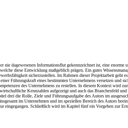
 einer nie dagewesenen Informationsflut gekennzeichnet ist, eine eno
en, welche diese Entwicklung maßgeblich prägen. Ein gutes Wissensman
werbsfähigkeit sicherzustellen. Im Rahmen dieser Projektarbeit geht
on einer Führungskraft eines bestimmten Unternehmens versetzen und s
mpetenzen des Unternehmens zu erstellen. In diesem Kontext wird zunä
irtschaftliche Kennzahlen aufgezeigt und auch das Branchenfeld und 
el drei die Rolle, Ziele und Führungsaufgabe des Autors im ausgesucht
t insgesamt im Unternehmen und im speziellen Bereich des Autors beei
ingegangen. Schließlich wird im Kapitel fünf ein Vorgehen zur Erstel