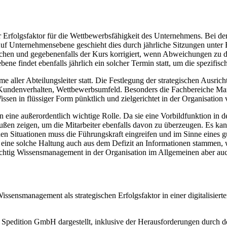
r Erfolgsfaktor für die Wettbewerbsfähigkeit des Unternehmens. Bei d
 Auf Unternehmensebene geschieht dies durch jährliche Sitzungen unter B
sprochen und gegebenenfalls der Kurs korrigiert, wenn Abweichungen z
ne findet ebenfalls jährlich ein solcher Termin statt, um die spezifisc
e aller Abteilungsleiter statt. Die Festlegung der strategischen Ausri
undenverhalten, Wettbewerbsumfeld. Besonders die Fachbereiche Mark
ssen in flüssiger Form pünktlich und zielgerichtet in der Organisation ve
 eine außerordentlich wichtige Rolle. Da sie eine Vorbildfunktion in de
ußen zeigen, um die Mitarbeiter ebenfalls davon zu überzeugen. Es kan
chen Situationen muss die Führungskraft eingreifen und im Sinne eines
 eine solche Haltung auch aus dem Defizit an Informationen stammen, 
 wichtig Wissensmanagement in der Organisation im Allgemeinen aber au
sensmanagement als strategischen Erfolgsfaktor in einer digitalisierten
le Spedition GmbH dargestellt, inklusive der Herausforderungen durch 