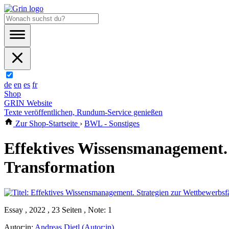
de
en
es
fr
Shop
GRIN Website
Texte veröffentlichen, Rundum-Service genießen
Zur Shop-Startseite
›
BWL - Sonstiges
Effektives Wissensmanagement. 
Transformation
Essay , 2022 , 23 Seiten , Note: 1
Autor:in:
Andreas Dietl (Autor:in)