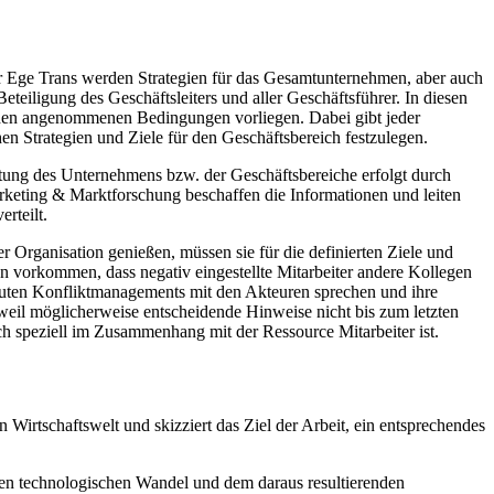
er Ege Trans werden Strategien für das Gesamtunternehmen, aber auch
eteiligung des Geschäftsleiters und aller Geschäftsführer. In diesen
u den angenommenen Bedingungen vorliegen. Dabei gibt jeder
hen Strategien und Ziele für den Geschäftsbereich festzulegen.
chtung des Unternehmens bzw. der Geschäftsbereiche erfolgt durch
eting & Marktforschung beschaffen die Informationen und leiten
rteilt.
r Organisation genießen, müssen sie für die definierten Ziele und
n vorkommen, dass negativ eingestellte Mitarbeiter andere Kollegen
 guten Konfliktmanagements mit den Akteuren sprechen und ihre
weil möglicherweise entscheidende Hinweise nicht bis zum letzten
ch speziell im Zusammenhang mit der Ressource Mitarbeiter ist.
 Wirtschaftswelt und skizziert das Ziel der Arbeit, ein entsprechendes
den technologischen Wandel und dem daraus resultierenden