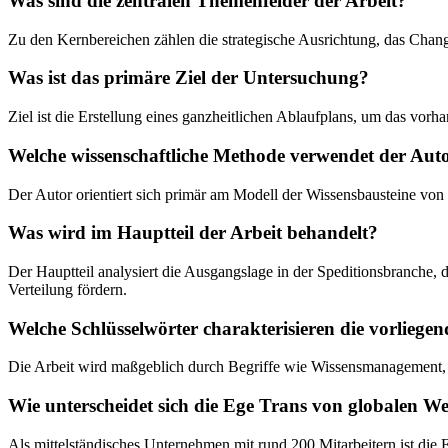
Was sind die zentralen Themenfelder der Arbeit?
Zu den Kernbereichen zählen die strategische Ausrichtung, das Cha
Was ist das primäre Ziel der Untersuchung?
Ziel ist die Erstellung eines ganzheitlichen Ablaufplans, um das vo
Welche wissenschaftliche Methode verwendet der Aut
Der Autor orientiert sich primär am Modell der Wissensbausteine vo
Was wird im Hauptteil der Arbeit behandelt?
Der Hauptteil analysiert die Ausgangslage in der Speditionsbranche,
Verteilung fördern.
Welche Schlüsselwörter charakterisieren die vorliegen
Die Arbeit wird maßgeblich durch Begriffe wie Wissensmanagement, L
Wie unterscheidet sich die Ege Trans von globalen W
Als mittelständisches Unternehmen mit rund 200 Mitarbeitern ist di