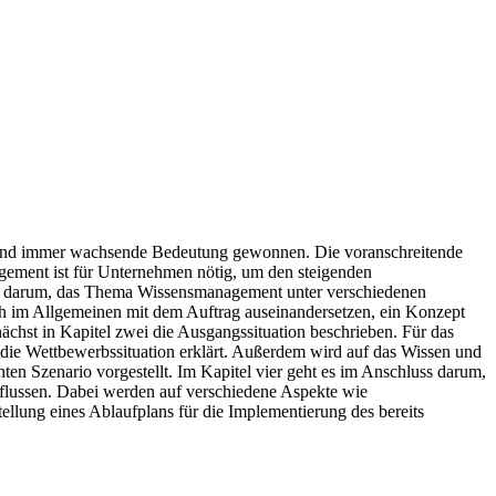
rme und immer wachsende Bedeutung gewonnen. Die voranschreitende
agement ist für Unternehmen nötig, um den steigenden
 es darum, das Thema Wissensmanagement unter verschiedenen
ich im Allgemeinen mit dem Auftrag auseinandersetzen, ein Konzept
chst in Kapitel zwei die Ausgangssituation beschrieben. Für das
die Wettbewerbssituation erklärt. Außerdem wird auf das Wissen und
en Szenario vorgestellt. Im Kapitel vier geht es im Anschluss darum,
nflussen. Dabei werden auf verschiedene Aspekte wie
lung eines Ablaufplans für die Implementierung des bereits