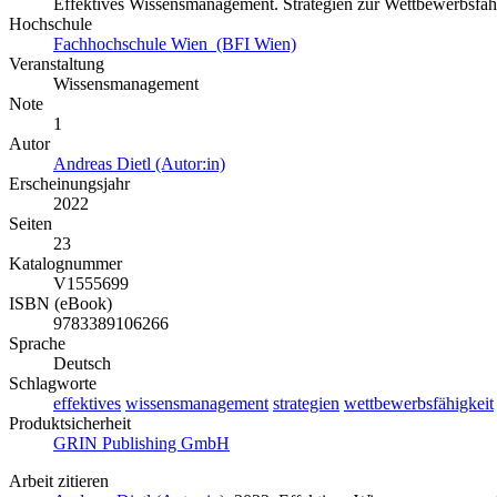
Effektives Wissensmanagement. Strategien zur Wettbewerbsfähi
Hochschule
Fachhochschule Wien (BFI Wien)
Veranstaltung
Wissensmanagement
Note
1
Autor
Andreas Dietl (Autor:in)
Erscheinungsjahr
2022
Seiten
23
Katalognummer
V1555699
ISBN (eBook)
9783389106266
Sprache
Deutsch
Schlagworte
effektives
wissensmanagement
strategien
wettbewerbsfähigkeit
Produktsicherheit
GRIN Publishing GmbH
Arbeit zitieren