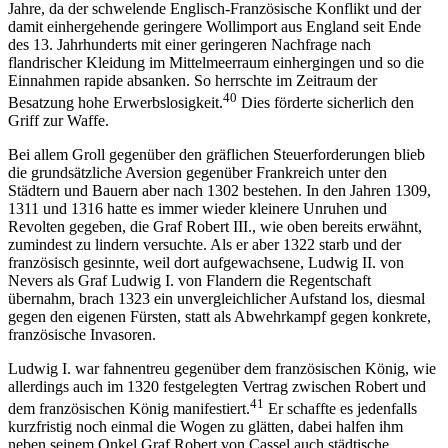
Jahre, da der schwelende Englisch-Französische Konflikt und der
damit einhergehende geringere Wollimport aus England seit Ende
des 13. Jahrhunderts mit einer geringeren Nachfrage nach
flandrischer Kleidung im Mittelmeerraum einhergingen und so die
Einnahmen rapide absanken. So herrschte im Zeitraum der
40
Besatzung hohe Erwerbslosigkeit.
Dies förderte sicherlich den
Griff zur Waffe.
Bei allem Groll gegenüber den gräflichen Steuerforderungen blieb
die grundsätzliche Aversion gegenüber Frankreich unter den
Städtern und Bauern aber nach 1302 bestehen. In den Jahren 1309,
1311 und 1316 hatte es immer wieder kleinere Unruhen und
Revolten gegeben, die Graf Robert III., wie oben bereits erwähnt,
zumindest zu lindern versuchte. Als er aber 1322 starb und der
französisch gesinnte, weil dort aufgewachsene, Ludwig II. von
Nevers als Graf Ludwig I. von Flandern die Regentschaft
übernahm, brach 1323 ein unvergleichlicher Aufstand los, diesmal
gegen den eigenen Fürsten, statt als Abwehrkampf gegen konkrete,
französische Invasoren.
Ludwig I. war fahnentreu gegenüber dem französischen König, wie
allerdings auch im 1320 festgelegten Vertrag zwischen Robert und
41
dem französischen König manifestiert.
Er schaffte es jedenfalls
kurzfristig noch einmal die Wogen zu glätten, dabei halfen ihm
neben seinem Onkel Graf Robert von Cassel auch städtische