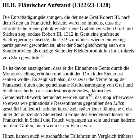
III.II. Flämischer Aufstand (1322/23-1328)
Die Entschädigungsleistungen, die der neue Graf Robert III. nach
dem Krieg an Frankreich leistete, waren so immens, dass die
erforderliche Steuerpolitik wieder neue Gräben zwischen Graf und
Städten zog, sodass Robert III. 1312 in Gent eine grafstreue
Stadtregierung einsetzte, die 1319 zumindest wieder ein wenig
partizipativer geworden ist, aber der Stadt gleichzeitig auch ein
Sonderprivileg als einzige Stätte der Kleiderproduktion im Umkreis
38
von 8km gewährte.
Es ist davon auszugehen, dass er die Einnahmen Gents durch die
Monopolstellung erhöhen und somit den Druck der Steuerlast
senken wollte. Es zeigt sich also, dass zwar die Vertreibung der
Franzosen durch eine gemeinsame Kraftanstrengung von Graf und
Städten sicherlich als standesübergreifendes, flämisches
39
Gemeinschaftswerk betrachtet werden kann
, das möglicherweise
so etwas wie pränationale Ressentiments gegenüber den
Lilien
geschürt hat, jedoch scheint kurze Zeit später jener flämische Geist
unter der ächzenden Steuerlast in Folge des Friedensschlusses mit
Frankreich in Schall und Rauch vergangen zu sein und man haderte
mit dem Grafen, auch wenn er ein Flame war.
Hinzu kamen auch wirtschaftliche Talfahrten im Vergleich früherer