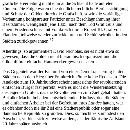
gräfliche Heerleitung nicht einmal die Schlacht hätte antreten
können. Die Folge waren eine deutliche rechtliche Berücksichtigung
und Schutz der Gilden durch die Grafschaft, sowie die vorläufige
Verbannung königstreuer Patrizier unter Beschlagnahmung ihrer
Besitztümer, wenngleich jene 1305, nach dem Tod Graf Guis und
einem Friedensschluss mit Frankreich durch Robert III. Graf von
Flandern, teilweise wieder zurückkehrten und Schlüsselrollen in den
37
Städten zurückgewannen.
Allerdings, so argumentiert David Nicholas, sei es nicht etwa so
gewesen, dass die Gilden nicht hierarchisch organisiert und die
Gildenführer einfache Handwerker gewesen seien.
Das Gegenteil war der Fall und von einer Demokratisierung in den
Städten nach dem Sieg über Frankreich könne keine Rede sein. Die
Analogie zum 19. Jahrhundert scheint angesichts der revoltierenden
einfachen Bürger fast perfekt, wäre es nicht die Wiedereinsetzung
des eigenen Grafen, das die Revoltierenden zum Ziel gehabt hätten.
Bei aller Macht, bei allem entscheidenden Einfluss, den die Städter
und einfachen Arbeiter bei der Befreiung ihres
Landes
hatten, war
es offenbar doch nie ihr Ziel eine Städterepublik oder sogar eine
flandrische Republik zu gründen. Dies, so macht es zumindest den
Anschein, verhielt sich zeitweise anders, als der flämische Aufstand
20 Jahre später ausbrach.