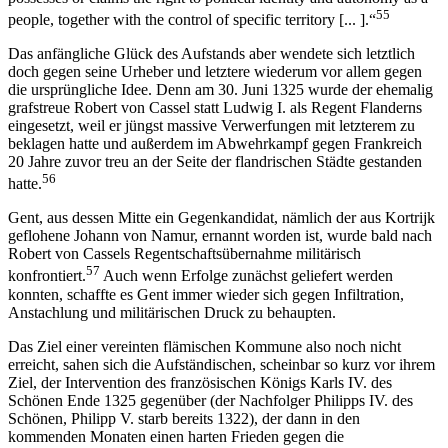
55
people, together with the control of specific territory [... ].“
Das anfängliche Glück des Aufstands aber wendete sich letztlich
doch gegen seine Urheber und letztere wiederum vor allem gegen
die ursprüngliche Idee. Denn am 30. Juni 1325 wurde der ehemalig
grafstreue Robert von Cassel statt Ludwig I. als Regent Flanderns
eingesetzt, weil er jüngst massive Verwerfungen mit letzterem zu
beklagen hatte und außerdem im Abwehrkampf gegen Frankreich
20 Jahre zuvor treu an der Seite der flandrischen Städte gestanden
56
hatte.
Gent, aus dessen Mitte ein Gegenkandidat, nämlich der aus Kortrijk
geflohene Johann von Namur, ernannt worden ist, wurde bald nach
Robert von Cassels Regentschaftsübernahme militärisch
57
konfrontiert.
Auch wenn Erfolge zunächst geliefert werden
konnten, schaffte es Gent immer wieder sich gegen Infiltration,
Anstachlung und militärischen Druck zu behaupten.
Das Ziel einer vereinten flämischen Kommune also noch nicht
erreicht, sahen sich die Aufständischen, scheinbar so kurz vor ihrem
Ziel, der Intervention des französischen Königs Karls IV. des
Schönen Ende 1325 gegenüber (der Nachfolger Philipps IV. des
Schönen, Philipp V. starb bereits 1322), der dann in den
kommenden Monaten einen harten Frieden gegen die