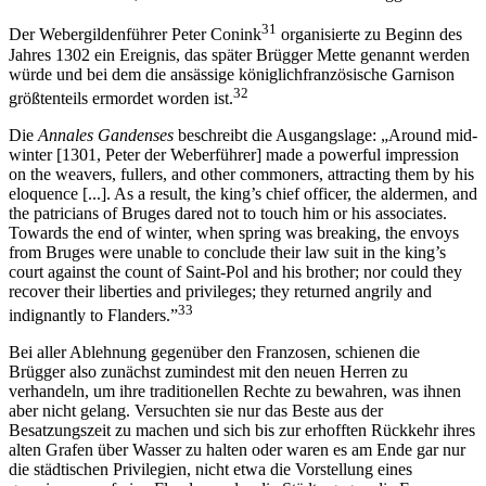
31
Der Webergildenführer Peter Conink
organisierte zu Beginn des
Jahres 1302 ein Ereignis, das später Brügger Mette genannt werden
würde und bei dem die ansässige königlichfranzösische Garnison
32
größtenteils ermordet worden ist.
Die
Annales Gandenses
beschreibt die Ausgangslage: „Around mid-
winter [1301, Peter der Weberführer] made a powerful impression
on the weavers, fullers, and other commoners, attracting them by his
eloquence [...]. As a result, the king’s chief officer, the aldermen, and
the patricians of Bruges dared not to touch him or his associates.
Towards the end of winter, when spring was breaking, the envoys
from Bruges were unable to conclude their law suit in the king’s
court against the count of Saint-Pol and his brother; nor could they
recover their liberties and privileges; they returned angrily and
33
indignantly to Flanders.”
Bei aller Ablehnung gegenüber den Franzosen, schienen die
Brügger also zunächst zumindest mit den neuen Herren zu
verhandeln, um ihre traditionellen Rechte zu bewahren, was ihnen
aber nicht gelang. Versuchten sie nur das Beste aus der
Besatzungszeit zu machen und sich bis zur erhofften Rückkehr ihres
alten Grafen über Wasser zu halten oder waren es am Ende gar nur
die städtischen Privilegien, nicht etwa die Vorstellung eines