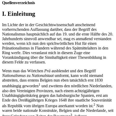
Quellenverzeichnis
I. Einleitung
Im Lichte der in der Geschichtswissenschaft anscheinend
vorherrschenden Auffassung darüber, dass der Begriff des
Nationalismus hauptsächlich auf das 19. und die erste Hälfte des 20.
Jahrhunderts sinnvoll anwendbar sei, mag es anmaßend verstanden
werden, wenn ich nun den sprichwörtlichen Hut für einen
Pränationalismus in Flandern während des Spätmittelalters in den
Ring werfe. Dies veranlasst mich in diesem Zuge eine
Vorankündigung über die Sinnhaftigkeit einer Thesenbildung in
diesem Felde zu verfassen.
Wenn man das Wörtchen
Prä
ausblendet und den Begriff
Nationalismus
zu
Nationalstaat
umformt, kann wohl niemand
abstreiten, dass erstens Belgien nun eben tatsächlich erst 1830
1
unabhängig geworden
und zweitens den nördlichen Niederlanden,
also den Vereinigten Provinzen, nach einem achtzigjährigen
Unabhängigkeitskrieg gegen das habsburgische Spanien, erst am
Ende des Dreißigjährigen Krieges 1648 ihre staatliche Souveränität
2
als Republik vom übrigen Europa anerkannt worden ist.
Nun
waren beide nationale Konstrukte, Belgien und die Niederlande, seit
3