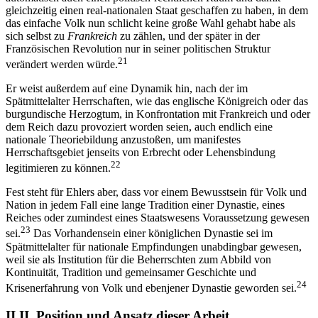
gleichzeitig einen real-nationalen Staat geschaffen zu haben, in dem
das einfache Volk nun schlicht keine große Wahl gehabt habe als
sich selbst zu
Frankreich
zu zählen, und der später in der
Französischen Revolution nur in seiner politischen Struktur
21
verändert werden würde.
Er weist außerdem auf eine Dynamik hin, nach der im
Spätmittelalter Herrschaften, wie das englische Königreich oder das
burgundische Herzogtum, in Konfrontation mit Frankreich und oder
dem Reich dazu provoziert worden seien, auch endlich eine
nationale Theoriebildung anzustoßen, um manifestes
Herrschaftsgebiet jenseits von Erbrecht oder Lehensbindung
22
legitimieren zu können.
Fest steht für Ehlers aber, dass vor einem Bewusstsein für Volk und
Nation in jedem Fall eine lange Tradition einer Dynastie, eines
Reiches oder zumindest eines Staatswesens Voraussetzung gewesen
23
sei.
Das Vorhandensein einer königlichen Dynastie sei im
Spätmittelalter für nationale Empfindungen unabdingbar gewesen,
weil sie als Institution für die Beherrschten zum Abbild von
Kontinuität, Tradition und gemeinsamer Geschichte und
24
Krisenerfahrung von Volk und ebenjener Dynastie geworden sei.
II.II. Position und Ansatz dieser Arbeit