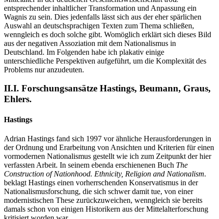
entsprechender inhaltlicher Transformation und Anpassung ein
Wagnis zu sein. Dies jedenfalls lässt sich aus der eher spärlichen
Auswahl an deutschsprachigen Texten zum Thema schließen,
wenngleich es doch solche gibt. Womöglich erklärt sich dieses Bild
aus der negativen Assoziation mit dem Nationalismus in
Deutschland. Im Folgenden habe ich plakativ einige
unterschiedliche Perspektiven aufgeführt, um die Komplexität des
Problems nur anzudeuten.
II.I. Forschungsansätze Hastings, Beumann, Graus,
Ehlers.
Hastings
Adrian Hastings fand sich 1997 vor ähnliche Herausforderungen in
der Ordnung und Erarbeitung von Ansichten und Kriterien für einen
vormodernen Nationalismus gestellt wie ich zum Zeitpunkt der hier
verfassten Arbeit. In seinem ebenda erschienenen Buch
The
Construction of Nationhood. Ethnicity, Religion and Nationalism.
beklagt Hastings einen vorherrschenden Konservatismus in der
Nationalismusforschung, die sich schwer damit tue, von einer
modernistischen These zurückzuweichen, wenngleich sie bereits
damals schon von einigen Historikern aus der Mittelalterforschung
kritisiert worden war.