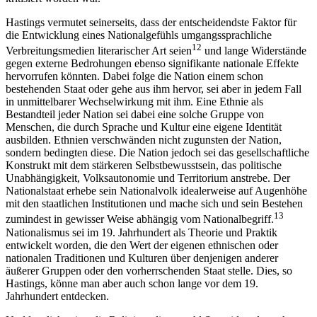
Hastings vermutet seinerseits, dass der entscheidendste Faktor für
die Entwicklung eines Nationalgefühls umgangssprachliche
12
Verbreitungsmedien literarischer Art seien
und lange Widerstände
gegen externe Bedrohungen ebenso signifikante nationale Effekte
hervorrufen könnten. Dabei folge die Nation einem schon
bestehenden Staat oder gehe aus ihm hervor, sei aber in jedem Fall
in unmittelbarer Wechselwirkung mit ihm. Eine Ethnie als
Bestandteil jeder Nation sei dabei eine solche Gruppe von
Menschen, die durch Sprache und Kultur eine eigene Identität
ausbilden. Ethnien verschwänden nicht zugunsten der Nation,
sondern bedingten diese. Die Nation jedoch sei das gesellschaftliche
Konstrukt mit dem stärkeren Selbstbewusstsein, das politische
Unabhängigkeit, Volksautonomie und Territorium anstrebe. Der
Nationalstaat erhebe sein Nationalvolk idealerweise auf Augenhöhe
mit den staatlichen Institutionen und mache sich und sein Bestehen
13
zumindest in gewisser Weise abhängig vom Nationalbegriff.
Nationalismus sei im 19. Jahrhundert als Theorie und Praktik
entwickelt worden, die den Wert der eigenen ethnischen oder
nationalen Traditionen und Kulturen über denjenigen anderer
äußerer Gruppen oder den vorherrschenden Staat stelle. Dies, so
Hastings, könne man aber auch schon lange vor dem 19.
Jahrhundert entdecken.