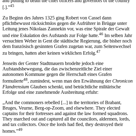
and putting to death the chief officers and governors of the country
45
[.].”
Zu Beginn des Jahres 1325 ging Robert von Cassel dann
pflichtbewusst rücksichtslos gegen die Aufrührer in Brügge unter
Leitung jenes Nikolaas Zannekin vor, was eine Spirale der Gewalt
46
und eine Eskalation des Aufstands zur Folge hatte.
Im selben Jahr
versuchten Weber in Gent die städtische Regierung, die bisher noch
dem französisch gesinnten Grafen zugetan war, zum Seitenwechsel
47
zu bringen, hatten aber keinen wirklichen Erfolg.
Jenseits der Genter Stadtmauern brodelte jedoch eine
Aufstandsbewegung, die das zwischenzeitliche Ziel einer
autonomen Kommune gegen die Herrschaft eines Grafen
48
formulierte
, zumindest, wenn man den Erwähnung der
Chronicon
Flandrensium
Glauben schenkt, und beträchtliche militärische
Erfolge und eine zunehmende Ausbreitung erfuhr:
„And the commoners rebelled [...] in the territories of Brabant,
Bruges, Veurne, Berg-op-Zoom, and elsewhere. They elected
captains for their fortresses and against the law formed squadrons.
They marched out and captured all the councilors, aldermen, lords,
and tax collectors. Once the lords had fled, they destroyed their
49
homes.”