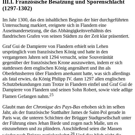
III.I. Französische Besatzung und Sporenschlacht
(1297-1302)
Im Jahr 1300, das den inhaltlichen Beginn der hier durchgeführten
Untersuchung markiert, ereignete sich in Flandern eine
Auseinandersetzung, die das Abhängigkeitsverhältnis des
flandrischen Grafen von seinen Städten zu der Zeit klar präsentiert.
Graf Gui de Dampierre von Flandern erhielt sein Lehen
ursprünglich vom französischen König und hatte in den
vergangenen Jahren seit 1294 versucht, seine Souveränität
gegenüber der französischen Krone auszuweiten, indem er sich
stattdessen dem englischen König angenähert und ihn als
Oberlehnsherren über Flandern anerkannt hatte, was sich allerdings
als fatal erwies, da König Philipp IV. dann 1297 allen englischen
Schutzbekundungen zum Trotze in Flandern einfiel und Graf Gui de
Dampierre von Flandern und seinen Sohn Robert, sowie viele adlige
25
Flamen Gefangen nahm.
Glaubt man der
Chronique des Pays-Bas
erhoben sich im selben
Jahr, als der französische Statthalter James de Saint-Pol gerade in
Paris war, die unteren Schichten der Brügger Stadtgesellschaft unter
der Führung eines Jehan Biede und zogen nach Malle, um es
einzunehmen und zu plündern. Anschließend seien die Massen
26