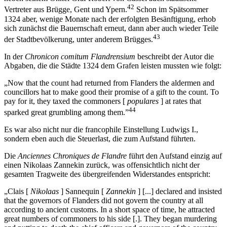
42
Vertreter aus Brügge, Gent und Ypern.
Schon im Spätsommer
1324 aber, wenige Monate nach der erfolgten Besänftigung, erhob
sich zunächst die Bauernschaft erneut, dann aber auch wieder Teile
43
der Stadtbevölkerung, unter anderem Brügges.
In der
Chronicon comitum Flandrensium
beschreibt der Autor die
Abgaben, die die Städte 1324 dem Grafen leisten mussten wie folgt:
„Now that the count had returned from Flanders the aldermen and
councillors hat to make good their promise of a gift to the count. To
pay for it, they taxed the commoners [
populares
] at rates that
44
sparked great grumbling among them.”
Es war also nicht nur die francophile Einstellung Ludwigs I.,
sondern eben auch die Steuerlast, die zum Aufstand führten.
Die
Anciennes Chroniques de Flandre
führt den Aufstand einzig auf
einen Nikolaas Zannekin zurück, was offensichtlich nicht der
gesamten Tragweite des übergreifenden Widerstandes entspricht:
„Clais [
Nikolaas
] Sannequin [
Zannekin
] [...] declared and insisted
that the governors of Flanders did not govern the country at all
according to ancient customs. In a short space of time, he attracted
great numbers of commoners to his side [.]. They began murdering