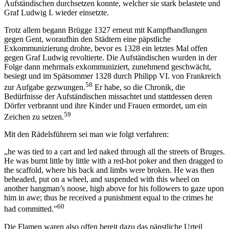
Aufständischen durchsetzen konnte, welcher sie stark belastete und
Graf Ludwig I. wieder einsetzte.
Trotz allem begann Brügge 1327 erneut mit Kampfhandlungen
gegen Gent, woraufhin den Städtern eine päpstliche
Exkommunizierung drohte, bevor es 1328 ein letztes Mal offen
gegen Graf Ludwig revoltierte. Die Aufständischen wurden in der
Folge dann mehrmals exkommuniziert, zunehmend geschwächt,
besiegt und im Spätsommer 1328 durch Philipp VI. von Frankreich
58
zur Aufgabe gezwungen.
Er habe, so die Chronik, die
Bedürfnisse der Aufständischen missachtet und stattdessen deren
Dörfer verbrannt und ihre Kinder und Frauen ermordet, um ein
59
Zeichen zu setzen.
Mit den Rädelsführern sei man wie folgt verfahren:
„he was tied to a cart and led naked through all the streets of Bruges.
He was burnt little by little with a red-hot poker and then dragged to
the scaffold, where his back and limbs were broken. He was then
beheaded, put on a wheel, and suspended with this wheel on
another hangman’s noose, high above for his followers to gaze upon
him in awe; thus he received a punishment equal to the crimes he
60
had committed.”
Die Flamen waren also offen bereit dazu das päpstliche Urteil