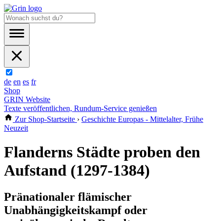
de
en
es
fr
Shop
GRIN Website
Texte veröffentlichen, Rundum-Service genießen
Zur Shop-Startseite
›
Geschichte Europas - Mittelalter, Frühe
Neuzeit
Flanderns Städte proben den
Aufstand (1297-1384)
Pränationaler flämischer
Unabhängigkeitskampf oder