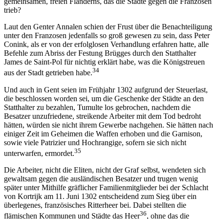
gemeinsamen, freien Flanderns, das die Städte gegen die Franzosen
trieb?
Laut den Genter Annalen schien der Frust über die Benachteiligung
unter den Franzosen jedenfalls so groß gewesen zu sein, dass Peter
Conink, als er von der erfolglosen Verhandlung erfahren hatte, alle
Befehle zum Abriss der Festung Brügges durch den Statthalter
James de Saint-Pol für nichtig erklärt habe, was die Königstreuen
34
aus der Stadt getrieben habe.
Und auch in Gent seien im Frühjahr 1302 aufgrund der Steuerlast,
die beschlossen worden sei, um die Geschenke der Städte an den
Statthalter zu bezahlen, Tumulte los gebrochen, nachdem die
Besatzer unzufriedene, streikende Arbeiter mit dem Tod bedroht
hätten, würden sie nicht ihrem Gewerbe nachgehen. Sie hätten nach
einiger Zeit im Geheimen die Waffen erhoben und die Garnison,
sowie viele Patrizier und Hochrangige, sofern sie sich nicht
35
unterwarfen, ermordet.
Die Arbeiter, nicht die Eliten, nicht der Graf selbst, wendeten sich
gewaltsam gegen die ausländischen Besatzer und trugen wenig
später unter Mithilfe gräflicher Familienmitglieder bei der Schlacht
von Kortrijk am 11. Juni 1302 entscheidend zum Sieg über ein
überlegenes, französisches Ritterheer bei. Dabei stellten die
36
flämischen Kommunen und Städte das Heer
, ohne das die