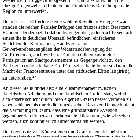
wieder nach Brügge zurückgekehrt.
Und dies blieb nicht die
einzige Gegenwehr in Reaktion auf Frankreichs Bemühungen die
Region zu unterwerfen.
Denn schon 1301 erfolgte eine weitere Revolte in Brügge. Zwar
standen die reichen Patrizier Brügges den französischen Besatzern
Flanderns tendenziell kollaborativ gegenüber, jedoch schlossen sich
erneut die in deutlicher Überzahl befindlichen, einfacheren
Schichten der Kaufmanns-, Handwerks- und
Gewerbetreibendengilden der Widerstandsbewegung der
Grafstreuen an, auch weil Graf Gui den Gilden zuvor eine
Partizipation am Stadtgouvernement als Gegengewicht zu den
Patriziern ermöglicht hatte. Graf Gui selbst hatte Interesse daran, die
Macht der Franzosentreuen unter den städtischen Eliten langfristig
27
zu untergraben.
An dieser Stelle findet also eine Zusammenarbeit zwischen
flandrischen Arbeitern und dem flandrischen Grafen statt, wobei
sich erstere schlicht durch ihren eigenen Grafen besser vertreten zu
sehen schienen als durch die französischen Besatzer. Dennoch bleibt
die Vermutung im Raum, dass eine grundsätzliche Aversion
gegenüber den Franzosen vorherrschte. Diese wird, wie wir sehen
werden, auch kontinuierlich aufrechterhalten werden.
Der Gegensatz von Königstreuen und Grafstreuen, das heißt von