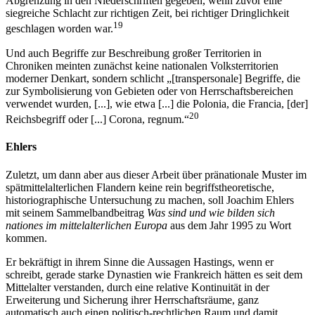
Abgrenzung in den Niederschriften gegeben, wenn zuvor eine
siegreiche Schlacht zur richtigen Zeit, bei richtiger Dringlichkeit
19
geschlagen worden war.
Und auch Begriffe zur Beschreibung großer Territorien in
Chroniken meinten zunächst keine nationalen Volksterritorien
moderner Denkart, sondern schlicht „[transpersonale] Begriffe, die
zur Symbolisierung von Gebieten oder von Herrschaftsbereichen
verwendet wurden, [...], wie etwa [...] die Polonia, die Francia, [der]
20
Reichsbegriff oder [...] Corona, regnum.“
Ehlers
Zuletzt, um dann aber aus dieser Arbeit über pränationale Muster im
spätmittelalterlichen Flandern keine rein begriffstheoretische,
historiographische Untersuchung zu machen, soll Joachim Ehlers
mit seinem Sammelbandbeitrag
Was sind und wie bilden sich
nationes im mittelalterlichen Europa
aus dem Jahr 1995 zu Wort
kommen.
Er bekräftigt in ihrem Sinne die Aussagen Hastings, wenn er
schreibt, gerade starke Dynastien wie Frankreich hätten es seit dem
Mittelalter verstanden, durch eine relative Kontinuität in der
Erweiterung und Sicherung ihrer Herrschaftsräume, ganz
automatisch auch einen politisch-rechtlichen Raum und damit