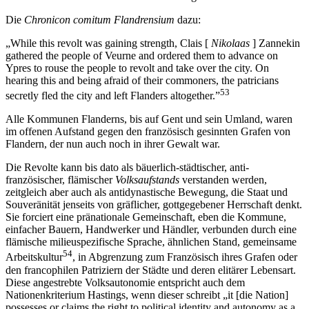
Die
Chronicon comitum Flandrensium
dazu:
„While this revolt was gaining strength, Clais [
Nikolaas
] Zannekin
gathered the people of Veurne and ordered them to advance on
Ypres to rouse the people to revolt and take over the city. On
hearing this and being afraid of their commoners, the patricians
53
secretly fled the city and left Flanders altogether.”
Alle Kommunen Flanderns, bis auf Gent und sein Umland, waren
im offenen Aufstand gegen den französisch gesinnten Grafen von
Flandern, der nun auch noch in ihrer Gewalt war.
Die Revolte kann bis dato als bäuerlich-städtischer, anti-
französischer, flämischer
Volksaufstands
verstanden werden,
zeitgleich aber auch als antidynastische Bewegung, die Staat und
Souveränität jenseits von gräflicher, gottgegebener Herrschaft denkt.
Sie forciert eine pränationale Gemeinschaft, eben die Kommune,
einfacher Bauern, Handwerker und Händler, verbunden durch eine
flämische milieuspezifische Sprache, ähnlichen Stand, gemeinsame
54
Arbeitskultur
, in Abgrenzung zum Französisch ihres Grafen oder
den francophilen Patriziern der Städte und deren elitärer Lebensart.
Diese angestrebte Volksautonomie entspricht auch dem
Nationenkriterium Hastings, wenn dieser schreibt „it [die Nation]
possesses or claims the right to political identity and autonomy as a