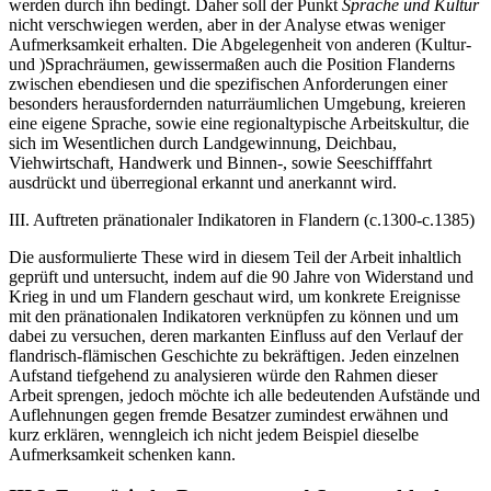
werden durch ihn bedingt. Daher soll der Punkt
Sprache und Kultur
nicht verschwiegen werden, aber in der Analyse etwas weniger
Aufmerksamkeit erhalten. Die Abgelegenheit von anderen (Kultur-
und )Sprachräumen, gewissermaßen auch die Position Flanderns
zwischen ebendiesen und die spezifischen Anforderungen einer
besonders herausfordernden naturräumlichen Umgebung, kreieren
eine eigene Sprache, sowie eine regionaltypische Arbeitskultur, die
sich im Wesentlichen durch Landgewinnung, Deichbau,
Viehwirtschaft, Handwerk und Binnen-, sowie Seeschifffahrt
ausdrückt und überregional erkannt und anerkannt wird.
III. Auftreten pränationaler Indikatoren in Flandern (c.1300-c.1385)
Die ausformulierte These wird in diesem Teil der Arbeit inhaltlich
geprüft und untersucht, indem auf die 90 Jahre von Widerstand und
Krieg in und um Flandern geschaut wird, um konkrete Ereignisse
mit den pränationalen Indikatoren verknüpfen zu können und um
dabei zu versuchen, deren markanten Einfluss auf den Verlauf der
flandrisch-flämischen Geschichte zu bekräftigen. Jeden einzelnen
Aufstand tiefgehend zu analysieren würde den Rahmen dieser
Arbeit sprengen, jedoch möchte ich alle bedeutenden Aufstände und
Auflehnungen gegen fremde Besatzer zumindest erwähnen und
kurz erklären, wenngleich ich nicht jedem Beispiel dieselbe
Aufmerksamkeit schenken kann.