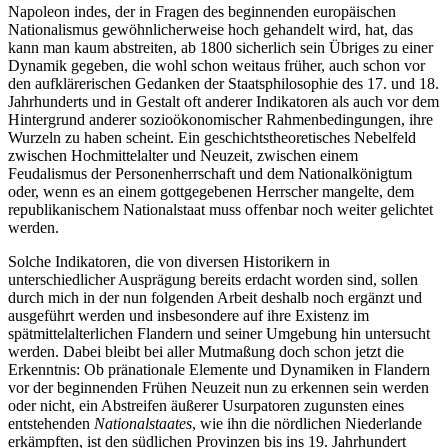
Napoleon indes, der in Fragen des beginnenden europäischen
Nationalismus gewöhnlicherweise hoch gehandelt wird, hat, das
kann man kaum abstreiten, ab 1800 sicherlich sein Übriges zu einer
Dynamik gegeben, die wohl schon weitaus früher, auch schon vor
den aufklärerischen Gedanken der Staatsphilosophie des 17. und 18.
Jahrhunderts und in Gestalt oft anderer Indikatoren als auch vor dem
Hintergrund anderer sozioökonomischer Rahmenbedingungen, ihre
Wurzeln zu haben scheint. Ein geschichtstheoretisches Nebelfeld
zwischen Hochmittelalter und Neuzeit, zwischen einem
Feudalismus der Personenherrschaft und dem Nationalkönigtum
oder, wenn es an einem gottgegebenen Herrscher mangelte, dem
republikanischem Nationalstaat muss offenbar noch weiter gelichtet
werden.
Solche Indikatoren, die von diversen Historikern in
unterschiedlicher Ausprägung bereits erdacht worden sind, sollen
durch mich in der nun folgenden Arbeit deshalb noch ergänzt und
ausgeführt werden und insbesondere auf ihre Existenz im
spätmittelalterlichen Flandern und seiner Umgebung hin untersucht
werden. Dabei bleibt bei aller Mutmaßung doch schon jetzt die
Erkenntnis: Ob pränationale Elemente und Dynamiken in Flandern
vor der beginnenden Frühen Neuzeit nun zu erkennen sein werden
oder nicht, ein Abstreifen äußerer Usurpatoren zugunsten eines
entstehenden
Nationalstaates
, wie ihn die nördlichen Niederlande
erkämpften, ist den südlichen Provinzen bis ins 19. Jahrhundert