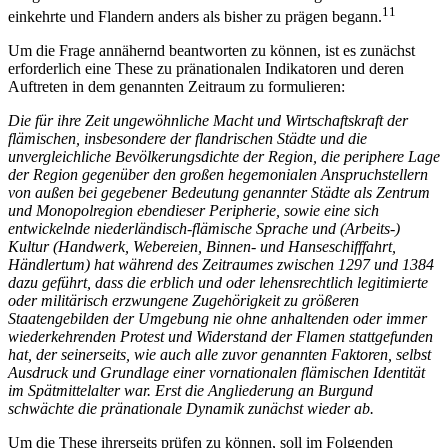
11
einkehrte und Flandern anders als bisher zu prägen begann.
Um die Frage annähernd beantworten zu können, ist es zunächst
erforderlich eine These zu pränationalen Indikatoren und deren
Auftreten in dem genannten Zeitraum zu formulieren:
Die für ihre Zeit ungewöhnliche Macht und Wirtschaftskraft der
flämischen, insbesondere der flandrischen Städte und die
unvergleichliche Bevölkerungsdichte der Region, die periphere Lage
der Region gegenüber den großen hegemonialen Anspruchstellern
von außen bei gegebener Bedeutung genannter Städte als Zentrum
und Monopolregion ebendieser Peripherie, sowie eine sich
entwickelnde niederländisch-flämische Sprache und (Arbeits-)
Kultur (Handwerk, Webereien, Binnen- und Hanseschifffahrt,
Händlertum) hat während des Zeitraumes zwischen 1297 und 1384
dazu geführt, dass die erblich und oder lehensrechtlich legitimierte
oder militärisch erzwungene Zugehörigkeit zu größeren
Staatengebilden der Umgebung nie ohne anhaltenden oder immer
wiederkehrenden Protest und Widerstand der Flamen stattgefunden
hat, der seinerseits, wie auch alle zuvor genannten Faktoren, selbst
Ausdruck und Grundlage einer vornationalen flämischen Identität
im Spätmittelalter war. Erst die Angliederung an Burgund
schwächte die pränationale Dynamik zunächst wieder ab.
Um die These ihrerseits prüfen zu können, soll im Folgenden