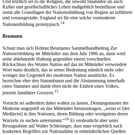
Und letztlich sei es die Religion, die sowohl Staatsidee als auch
Kultur und gesellschaftliches Leben maßgeblich beeinflusse und
somit alle Grundlagen der Nationenbildung von Beginn an infiltriere
und vorausgestalte. England sei für eine solche vormoderne
14
Nationenbildung prototypisch.
Beumann
Schaut man sich Helmut Beumanns Sammelbandbeitrag
Zur
Nationenbildung im Mittelalter
aus dem Jahr 1986 an, dann wird
seine ablehnende Haltung gegenüber einem vorschnellen
Rückschluss des Wortes
Nation
auf das im Mittelalter verwendete
Wort
natio
deutlich, das in seiner Bedeutung nämlich mehr oder
weniger das Gegenteil der modernen Nation ausdrücke. Es
bezeichne eher den Stammbaum und die Abstammung innerhalb
eines Stammes und damit eben nicht die Einheit eines Volkes,
15
jenseits familiärer Grenzen.
Vorsicht sei außerdem dabei walten zu lassen, Deutungsmuster der
Moderne ungeprüft an das Mittelalter heranzutragen, „wenn er [der
Mediävist] in ihm Nationen, deren Bildung oder wenigstens deren
16
Wurzeln zu suchen unternimmt.“
Er verdeutlicht aber unter
Bezugnahme auf Walter Schlesinger, dass man vergeblich nach
konkreten Begriffen zur Nationalidee in mittelalterlichen Quellen