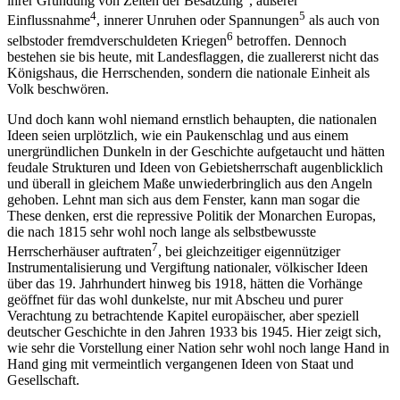
ihrer Gründung von Zeiten der Besatzung
, äußerer
4
5
Einflussnahme
, innerer Unruhen oder Spannungen
als auch von
6
selbstoder fremdverschuldeten Kriegen
betroffen. Dennoch
bestehen sie bis heute, mit Landesflaggen, die zuallererst nicht das
Königshaus, die Herrschenden, sondern die nationale Einheit als
Volk beschwören.
Und doch kann wohl niemand ernstlich behaupten, die nationalen
Ideen seien urplötzlich, wie ein Paukenschlag und aus einem
unergründlichen Dunkeln in der Geschichte aufgetaucht und hätten
feudale Strukturen und Ideen von Gebietsherrschaft augenblicklich
und überall in gleichem Maße unwiederbringlich aus den Angeln
gehoben. Lehnt man sich aus dem Fenster, kann man sogar die
These denken, erst die repressive Politik der Monarchen Europas,
die nach 1815 sehr wohl noch lange als selbstbewusste
7
Herrscherhäuser auftraten
, bei gleichzeitiger eigennütziger
Instrumentalisierung und Vergiftung nationaler, völkischer Ideen
über das 19. Jahrhundert hinweg bis 1918, hätten die Vorhänge
geöffnet für das wohl dunkelste, nur mit Abscheu und purer
Verachtung zu betrachtende Kapitel europäischer, aber speziell
deutscher Geschichte in den Jahren 1933 bis 1945. Hier zeigt sich,
wie sehr die Vorstellung einer Nation sehr wohl noch lange Hand in
Hand ging mit vermeintlich vergangenen Ideen von Staat und
Gesellschaft.