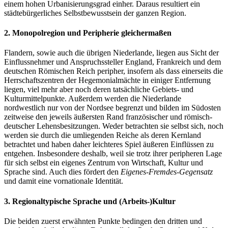
einem hohen Urbanisierungsgrad einher. Daraus resultiert ein
städtebürgerliches Selbstbewusstsein der ganzen Region.
2. Monopolregion und Peripherie gleichermaßen
Flandern, sowie auch die übrigen Niederlande, liegen aus Sicht der
Einflussnehmer und Anspruchssteller England, Frankreich und dem
deutschen Römischen Reich peripher, insofern als dass einerseits die
Herrschaftszentren der Hegemonialmächte in einiger Entfernung
liegen, viel mehr aber noch deren tatsächliche Gebiets- und
Kulturmittelpunkte. Außerdem werden die Niederlande
nordwestlich nur von der Nordsee begrenzt und bilden im Südosten
zeitweise den jeweils äußersten Rand französischer und römisch-
deutscher Lehensbesitzungen. Weder betrachten sie selbst sich, noch
werden sie durch die umliegenden Reiche als deren Kernland
betrachtet und haben daher leichteres Spiel äußeren Einflüssen zu
entgehen. Insbesondere deshalb, weil sie trotz ihrer peripheren Lage
für sich selbst ein eigenes Zentrum von Wirtschaft, Kultur und
Sprache sind. Auch dies fördert den
Eigenes-Fremdes-Gegensatz
und damit eine vornationale Identität.
3. Regionaltypische Sprache und (Arbeits-)Kultur
Die beiden zuerst erwähnten Punkte bedingen den dritten und