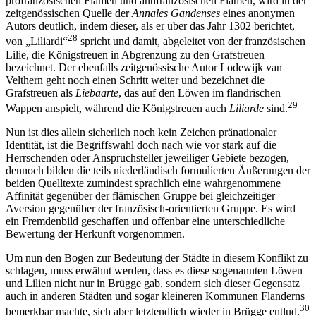
profranzösischen Flamen und antifranzösischen Flamen, wird in der
zeitgenössischen Quelle der
Annales Gandenses
eines anonymen
Autors deutlich, indem dieser, als er über das Jahr 1302 berichtet,
28
von „Liliardi“
spricht und damit, abgeleitet von der französischen
Lilie, die Königstreuen in Abgrenzung zu den Grafstreuen
bezeichnet. Der ebenfalls zeitgenössische Autor Lodewijk van
Velthern geht noch einen Schritt weiter und bezeichnet die
Grafstreuen als
Liebaarte
, das auf den Löwen im flandrischen
29
Wappen anspielt, während die Königstreuen auch
Liliarde
sind.
Nun ist dies allein sicherlich noch kein Zeichen pränationaler
Identität, ist die Begriffswahl doch nach wie vor stark auf die
Herrschenden oder Anspruchsteller jeweiliger Gebiete bezogen,
dennoch bilden die teils niederländisch formulierten Äußerungen der
beiden Quelltexte zumindest sprachlich eine wahrgenommene
Affinität gegenüber der flämischen Gruppe bei gleichzeitiger
Aversion gegenüber der französisch-orientierten Gruppe. Es wird
ein Fremdenbild geschaffen und offenbar eine unterschiedliche
Bewertung der Herkunft vorgenommen.
Um nun den Bogen zur Bedeutung der Städte in diesem Konflikt zu
schlagen, muss erwähnt werden, dass es diese sogenannten Löwen
und Lilien nicht nur in Brügge gab, sondern sich dieser Gegensatz
auch in anderen Städten und sogar kleineren Kommunen Flanderns
30
bemerkbar machte, sich aber letztendlich wieder in Brügge entlud.