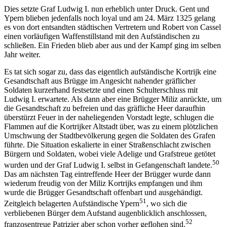
Dies setzte Graf Ludwig I. nun erheblich unter Druck. Gent und
Ypern blieben jedenfalls noch loyal und am 24. März 1325 gelang
es von dort entsandten städtischen Vertretern und Robert von Cassel
einen vorläufigen Waffenstillstand mit den Aufständischen zu
schließen. Ein Frieden blieb aber aus und der Kampf ging im selben
Jahr weiter.
Es tat sich sogar zu, dass das eigentlich aufständische Kortrijk eine
Gesandtschaft aus Brügge im Angesicht nahender gräflicher
Soldaten kurzerhand festsetzte und einen Schulterschluss mit
Ludwig I. erwartete. Als dann aber eine Brügger Miliz anrückte, um
die Gesandtschaft zu befreien und das gräfliche Heer daraufhin
überstürzt Feuer in der naheliegenden Vorstadt legte, schlugen die
Flammen auf die Kortrijker Altstadt über, was zu einem plötzlichen
Umschwung der Stadtbevölkerung gegen die Soldaten des Grafen
führte. Die Situation eskalierte in einer Straßenschlacht zwischen
Bürgern und Soldaten, wobei viele Adelige und Grafstreue getötet
50
wurden und der Graf Ludwig I. selbst in Gefangenschaft landete.
Das am nächsten Tag eintreffende Heer der Brügger wurde dann
wiederum freudig von der Miliz Kortrijks empfangen und ihm
wurde die Brügger Gesandtschaft offenbart und ausgehändigt.
51
Zeitgleich belagerten Aufständische Ypern
, wo sich die
verbliebenen Bürger dem Aufstand augenblicklich anschlossen,
52
franzosentreue Patrizier aber schon vorher geflohen sind.