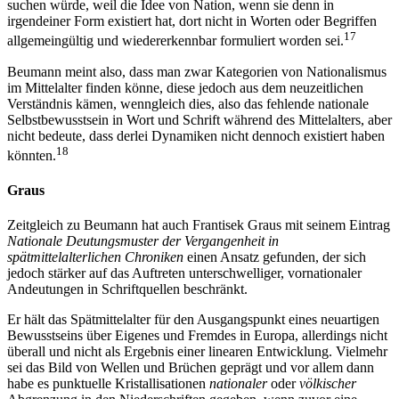
suchen würde, weil die Idee von Nation, wenn sie denn in
irgendeiner Form existiert hat, dort nicht in Worten oder Begriffen
17
allgemeingültig und wiedererkennbar formuliert worden sei.
Beumann meint also, dass man zwar Kategorien von Nationalismus
im Mittelalter finden könne, diese jedoch aus dem neuzeitlichen
Verständnis kämen, wenngleich dies, also das fehlende nationale
Selbstbewusstsein in Wort und Schrift während des Mittelalters, aber
nicht bedeute, dass derlei Dynamiken nicht dennoch existiert haben
18
könnten.
Graus
Zeitgleich zu Beumann hat auch Frantisek Graus mit seinem Eintrag
Nationale Deutungsmuster der Vergangenheit in
spätmittelalterlichen Chroniken
einen Ansatz gefunden, der sich
jedoch stärker auf das Auftreten unterschwelliger, vornationaler
Andeutungen in Schriftquellen beschränkt.
Er hält das Spätmittelalter für den Ausgangspunkt eines neuartigen
Bewusstseins über Eigenes und Fremdes in Europa, allerdings nicht
überall und nicht als Ergebnis einer linearen Entwicklung. Vielmehr
sei das Bild von Wellen und Brüchen geprägt und vor allem dann
habe es punktuelle Kristallisationen
nationaler
oder
völkischer