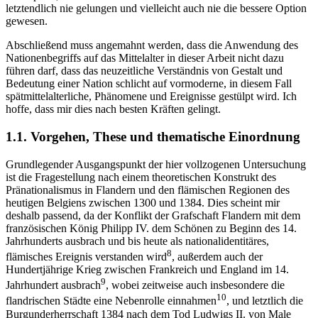
letztendlich nie gelungen und vielleicht auch nie die bessere Option
gewesen.
Abschließend muss angemahnt werden, dass die Anwendung des
Nationenbegriffs auf das Mittelalter in dieser Arbeit nicht dazu
führen darf, dass das neuzeitliche Verständnis von Gestalt und
Bedeutung einer Nation schlicht auf vormoderne, in diesem Fall
spätmittelalterliche, Phänomene und Ereignisse gestülpt wird. Ich
hoffe, dass mir dies nach besten Kräften gelingt.
1.1. Vorgehen, These und thematische Einordnung
Grundlegender Ausgangspunkt der hier vollzogenen Untersuchung
ist die Fragestellung nach einem theoretischen Konstrukt des
Pränationalismus in Flandern und den flämischen Regionen des
heutigen Belgiens zwischen 1300 und 1384. Dies scheint mir
deshalb passend, da der Konflikt der Grafschaft Flandern mit dem
französischen König Philipp IV. dem Schönen zu Beginn des 14.
Jahrhunderts ausbrach und bis heute als nationalidentitäres,
8
flämisches Ereignis verstanden wird
, außerdem auch der
Hundertjährige Krieg zwischen Frankreich und England im 14.
9
Jahrhundert ausbrach
, wobei zeitweise auch insbesondere die
10
flandrischen Städte eine Nebenrolle einnahmen
, und letztlich die
Burgunderherrschaft 1384 nach dem Tod Ludwigs II. von Male