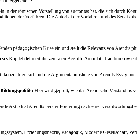
ie Untergebenen.¹
ln in der römischen Vorstellung von auctoritas hat, die sich durch Konti
tionen der Vorfahren. Die Autorität der Vorfahren und des Senats als 
eifenden pädagogischen Krise ein und stellt die Relevanz von Arendts 
ses Kapitel definiert die zentralen Begriffe Autorität, Tradition sow
t konzentriert sich auf die Argumentationslinie von Arendts Essay und
Bildungspolitik:
Hier wird geprüft, wie das Arendtsche Verständnis von
nde Aktualität Arendts bei der Forderung nach einer verantwortungsbew
ngssystem, Erziehungstheorie, Pädagogik, Moderne Gesellschaft, Vermittl