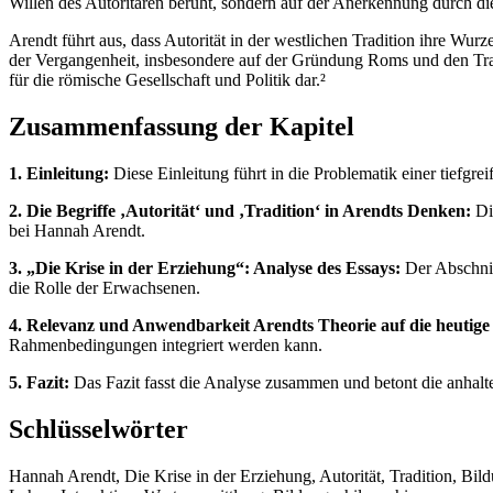
Willen des Autoritären beruht, sondern auf der Anerkennung durch d
Arendt führt aus, dass Autorität in der westlichen Tradition ihre Wurze
der Vergangenheit, insbesondere auf der Gründung Roms und den Tradi
für die römische Gesellschaft und Politik dar.²
Zusammenfassung der Kapitel
1. Einleitung:
Diese Einleitung führt in die Problematik einer tiefgr
2. Die Begriffe ‚Autorität‘ und ‚Tradition‘ in Arendts Denken:
Die
bei Hannah Arendt.
3. „Die Krise in der Erziehung“: Analyse des Essays:
Der Abschnit
die Rolle der Erwachsenen.
4. Relevanz und Anwendbarkeit Arendts Theorie auf die heutige 
Rahmenbedingungen integriert werden kann.
5. Fazit:
Das Fazit fasst die Analyse zusammen und betont die anhalte
Schlüsselwörter
Hannah Arendt, Die Krise in der Erziehung, Autorität, Tradition, Bildu