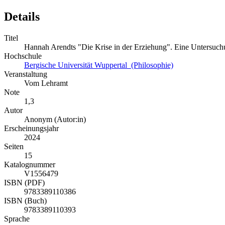
Details
Titel
Hannah Arendts "Die Krise in der Erziehung". Eine Untersuchun
Hochschule
Bergische Universität Wuppertal (Philosophie)
Veranstaltung
Vom Lehramt
Note
1,3
Autor
Anonym (Autor:in)
Erscheinungsjahr
2024
Seiten
15
Katalognummer
V1556479
ISBN (PDF)
9783389110386
ISBN (Buch)
9783389110393
Sprache