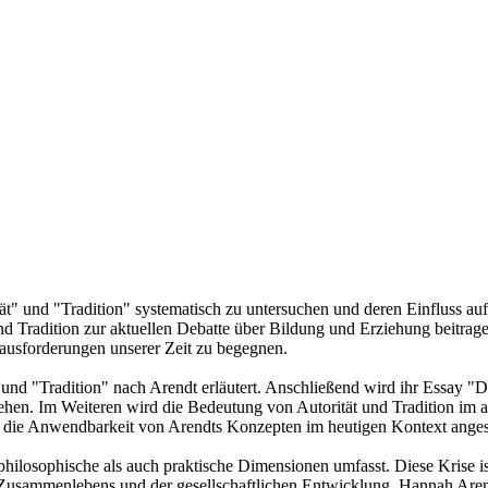
ät" und "Tradition" systematisch zu untersuchen und deren Einfluss au
nd Tradition zur aktuellen Debatte über Bildung und Erziehung beitragen
usforderungen unserer Zeit zu begegnen.
und "Tradition" nach Arendt erläutert. Anschließend wird ihr Essay "Die
hen. Im Weiteren wird die Bedeutung von Autorität und Tradition im a
r die Anwendbarkeit von Arendts Konzepten im heutigen Kontext angest
 philosophische als auch praktische Dimensionen umfasst. Diese Krise i
Zusammenlebens und der gesellschaftlichen Entwicklung. Hannah Arendt