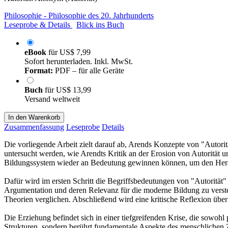
Philosophie - Philosophie des 20. Jahrhunderts
Leseprobe & Details
Blick ins Buch
eBook
für
US$ 7,99
Sofort herunterladen. Inkl. MwSt.
Format:
PDF – für alle Geräte
Buch
für
US$ 13,99
Versand weltweit
In den Warenkorb
Zusammenfassung
Leseprobe
Details
Die vorliegende Arbeit zielt darauf ab, Arends Konzepte von "Autorit
untersucht werden, wie Arendts Kritik an der Erosion von Autorität u
Bildungssystem wieder an Bedeutung gewinnen können, um den Hera
Dafür wird im ersten Schritt die Begriffsbedeutungen von "Autorität" 
Argumentation und deren Relevanz für die moderne Bildung zu verste
Theorien verglichen. Abschließend wird eine kritische Reflexion übe
Die Erziehung befindet sich in einer tiefgreifenden Krise, die sowohl
Strukturen, sondern berührt fundamentale Aspekte des menschlichen 