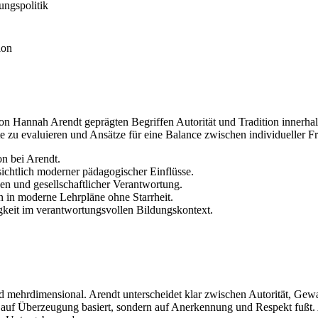
ungspolitik
ion
n Hannah Arendt geprägten Begriffen Autorität und Tradition innerhal
e zu evaluieren und Ansätze für eine Balance zwischen individueller F
on bei Arendt.
sichtlich moderner pädagogischer Einflüsse.
en und gesellschaftlicher Verantwortung.
n in moderne Lehrpläne ohne Starrheit.
gkeit im verantwortungsvollen Bildungskontext.
d mehrdimensional. Arendt unterscheidet klar zwischen Autorität, Gewal
 auf Überzeugung basiert, sondern auf Anerkennung und Respekt fußt. Au