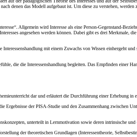
iert auf der pädagogischen Theorie des Interesses und auf der Selbst
 nach denen das Modell aufgebaut ist. Um diese zu verstehen, werden z
Interesse“. Allgemein wird Interesse als eine Person-Gegenstand-Bezieh
es Interesses angesehen werden können. Dabei gibt es drei Merkmale, 
 die Interessenshandlung mit einem Zuwachs von Wissen einhergeht und
Gefühle, die die Interessenshandlung begleiten. Das Empfinden einer Ha
Chemieunterricht dar und erläutert die Durchführung einer Erhebung i
t die Ergebnisse der PISA-Studie und den Zusammenhang zwischen Unt
nskonzepten, unterteilt in Lernmotivation sowie deren intrinsische und
rstellung der theoretischen Grundlagen (Interessentheorie, Selbstbe