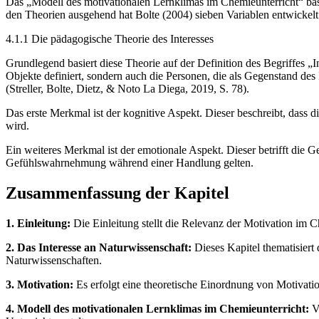
Das „Modell des motivationalen Lernklimas im Chemieunterricht“ bas
den Theorien ausgehend hat Bolte (2004) sieben Variablen entwickelt
4.1.1 Die pädagogische Theorie des Interesses
Grundlegend basiert diese Theorie auf der Definition des Begriffes „
Objekte definiert, sondern auch die Personen, die als Gegenstand d
(Streller, Bolte, Dietz, & Noto La Diega, 2019, S. 78).
Das erste Merkmal ist der kognitive Aspekt. Dieser beschreibt, dass
wird.
Ein weiteres Merkmal ist der emotionale Aspekt. Dieser betrifft die 
Gefühlswahrnehmung während einer Handlung gelten.
Zusammenfassung der Kapitel
1. Einleitung:
Die Einleitung stellt die Relevanz der Motivation im 
2. Das Interesse an Naturwissenschaft:
Dieses Kapitel thematisier
Naturwissenschaften.
3. Motivation:
Es erfolgt eine theoretische Einordnung von Motivatio
4. Modell des motivationalen Lernklimas im Chemieunterricht:
Vo