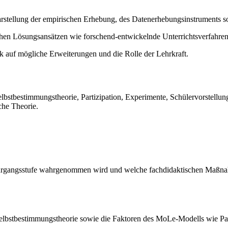
Darstellung der empirischen Erhebung, des Datenerhebungsinstrument
chen Lösungsansätzen wie forschend-entwickelnde Unterrichtsverfahre
auf mögliche Erweiterungen und die Rolle der Lehrkraft.
lbstbestimmungstheorie, Partizipation, Experimente, Schülervorstellun
che Theorie.
. Jahrgangsstufe wahrgenommen wird und welche fachdidaktischen Maßn
 Selbstbestimmungstheorie sowie die Faktoren des MoLe-Modells wie Pa