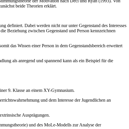
bestimmungstheorie der Motivation nach Deci und Ryan (1993). Von
unächst beide Theorien erklärt.
ung definiert. Dabei werden nicht nur unter Gegenstand des Interesses
die die Beziehung zwischen Gegenstand und Person kennzeichnen
 somit das Wissen einer Person in dem Gegenstandsbereich erweitert
ndlung als anregend und spannend kann als ein Beispiel für die
n einer 9. Klasse an einem XY-Gymnasium.
errichtswahrnehmung und dem Interesse der Jugendlichen an
 extrinsische Ausprägungen.
stimmungstheorie) und des MoLe-Modells zur Analyse der