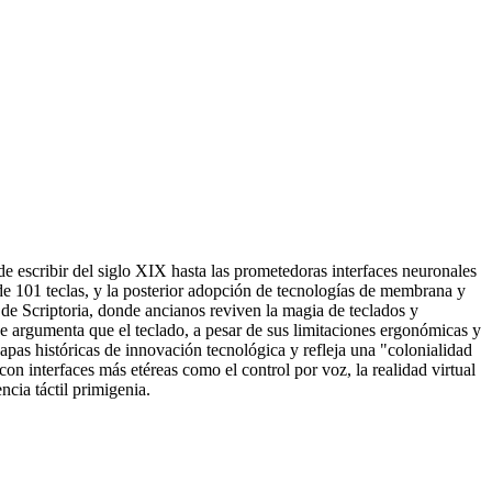
escribir del siglo XIX hasta las prometedoras interfaces neuronales
de 101 teclas, y la posterior adopción de tecnologías de membrana y
o de Scriptoria, donde ancianos reviven la magia de teclados y
Se argumenta que el teclado, a pesar de sus limitaciones ergonómicas y
as históricas de innovación tecnológica y refleja una "colonialidad
on interfaces más etéreas como el control por voz, la realidad virtual
cia táctil primigenia.