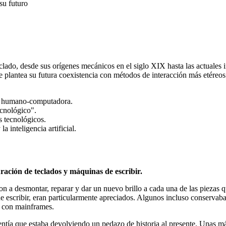
su futuro
clado, desde sus orígenes mecánicos en el siglo XIX hasta las actuales 
e plantea su futura coexistencia con métodos de interacción más etéreos
z humano-computadora.
ecnológico".
s tecnológicos.
 inteligencia artificial.
uración de teclados y máquinas de escribir.
ron a desmontar, reparar y dar un nuevo brillo a cada una de las pieza
de escribir, eran particularmente apreciados. Algunos incluso conservaba
n con mainframes.
entía que estaba devolviendo un pedazo de historia al presente. Unas má