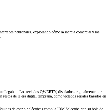
interfaces neuronales, explorando cómo la inercia comercial y los
.
s que llegaban. Los teclados QWERTY, diseñados originalmente por
n restos de la era digital temprana, como teclados seriales basados en
quinas de escribir eléctricas como la IBM Selectric, con su bola de