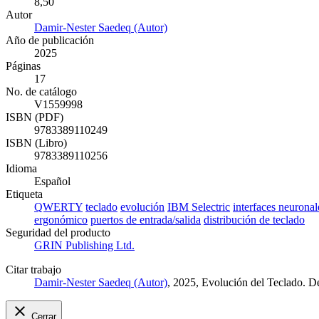
8,50
Autor
Damir-Nester Saedeq (Autor)
Año de publicación
2025
Páginas
17
No. de catálogo
V1559998
ISBN (PDF)
9783389110249
ISBN (Libro)
9783389110256
Idioma
Español
Etiqueta
QWERTY
teclado
evolución
IBM Selectric
interfaces neuronal
ergonómico
puertos de entrada/salida
distribución de teclado
Seguridad del producto
GRIN Publishing Ltd.
Citar trabajo
Damir-Nester Saedeq (Autor)
, 2025, Evolución del Teclado. 
Cerrar