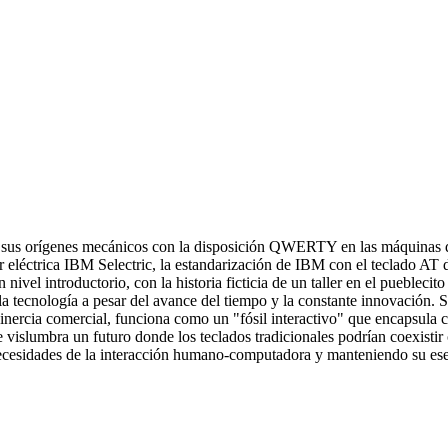
e sus orígenes mecánicos con la disposición QWERTY en las máquinas de 
r eléctrica IBM Selectric, la estandarización de IBM con el teclado AT 
ivel introductorio, con la historia ficticia de un taller en el pueblecit
la tecnología a pesar del avance del tiempo y la constante innovación. 
rcia comercial, funciona como un "fósil interactivo" que encapsula cap
 vislumbra un futuro donde los teclados tradicionales podrían coexistir c
ecesidades de la interacción humano-computadora y manteniendo su esen