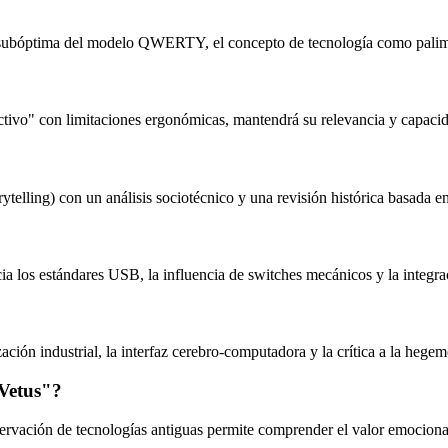
ía subóptima del modelo QWERTY, el concepto de tecnología como palimps
eractivo" con limitaciones ergonómicas, mantendrá su relevancia y capacid
rytelling) con un análisis sociotécnico y una revisión histórica basada e
ia los estándares USB, la influencia de switches mecánicos y la integraci
ación industrial, la interfaz cerebro-computadora y la crítica a la hege
 Vetus"?
servación de tecnologías antiguas permite comprender el valor emocional 