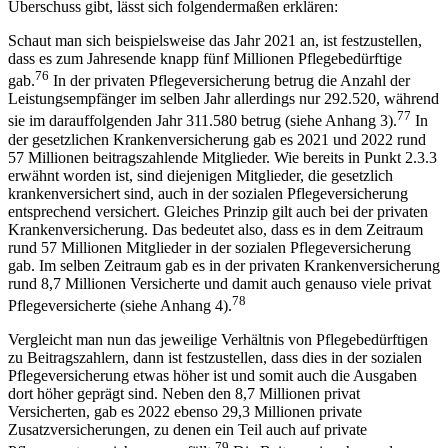
Überschuss gibt, lässt sich folgendermaßen erklären:
Schaut man sich beispielsweise das Jahr 2021 an, ist festzustellen,
dass es zum Jahresende knapp fünf Millionen Pflegebedürftige
76
gab.
In der privaten Pflegeversicherung betrug die Anzahl der
Leistungsempfänger im selben Jahr allerdings nur 292.520, während
77
sie im darauffolgenden Jahr 311.580 betrug (siehe Anhang 3).
In
der gesetzlichen Krankenversicherung gab es 2021 und 2022 rund
57 Millionen beitragszahlende Mitglieder. Wie bereits in Punkt 2.3.3
erwähnt worden ist, sind diejenigen Mitglieder, die gesetzlich
krankenversichert sind, auch in der sozialen Pflegeversicherung
entsprechend versichert. Gleiches Prinzip gilt auch bei der privaten
Krankenversicherung. Das bedeutet also, dass es in dem Zeitraum
rund 57 Millionen Mitglieder in der sozialen Pflegeversicherung
gab. Im selben Zeitraum gab es in der privaten Krankenversicherung
rund 8,7 Millionen Versicherte und damit auch genauso viele privat
78
Pflegeversicherte (siehe Anhang 4).
Vergleicht man nun das jeweilige Verhältnis von Pflegebedürftigen
zu Beitragszahlern, dann ist festzustellen, dass dies in der sozialen
Pflegeversicherung etwas höher ist und somit auch die Ausgaben
dort höher geprägt sind. Neben den 8,7 Millionen privat
Versicherten, gab es 2022 ebenso 29,3 Millionen private
Zusatzversicherungen, zu denen ein Teil auch auf private
79