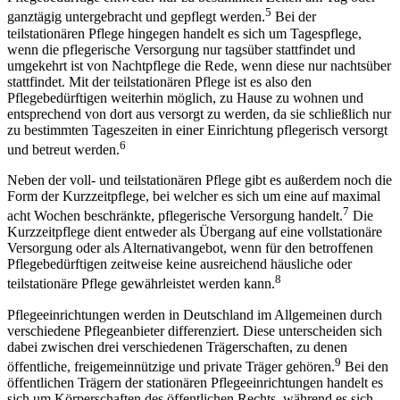
5
ganztägig untergebracht und gepflegt werden.
Bei der
teilstationären Pflege hingegen handelt es sich um Tagespflege,
wenn die pflegerische Versorgung nur tagsüber stattfindet und
umgekehrt ist von Nachtpflege die Rede, wenn diese nur nachtsüber
stattfindet. Mit der teilstationären Pflege ist es also den
Pflegebedürftigen weiterhin möglich, zu Hause zu wohnen und
entsprechend von dort aus versorgt zu werden, da sie schließlich nur
zu bestimmten Tageszeiten in einer Einrichtung pflegerisch versorgt
6
und betreut werden.
Neben der voll- und teilstationären Pflege gibt es außerdem noch die
Form der Kurzzeitpflege, bei welcher es sich um eine auf maximal
7
acht Wochen beschränkte, pflegerische Versorgung handelt.
Die
Kurzzeitpflege dient entweder als Übergang auf eine vollstationäre
Versorgung oder als Alternativangebot, wenn für den betroffenen
Pflegebedürftigen zeitweise keine ausreichend häusliche oder
8
teilstationäre Pflege gewährleistet werden kann.
Pflegeeinrichtungen werden in Deutschland im Allgemeinen durch
verschiedene Pflegeanbieter differenziert. Diese unterscheiden sich
dabei zwischen drei verschiedenen Trägerschaften, zu denen
9
öffentliche, freigemeinnützige und private Träger gehören.
Bei den
öffentlichen Trägern der stationären Pflegeeinrichtungen handelt es
sich um Körperschaften des öffentlichen Rechts, während es sich