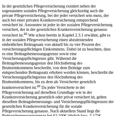
In der gesetzlichen Pflegeversicherung existiert neben der
sogenannten sozialen Pflegeversicherung gleichzeitig auch die
private Pflegeversicherung, bei der jeder versichert sein muss, der
auch bei einer privaten Krankenversicherung entsprechend
versichert ist. Ansonsten ist jeder in der sozialen Pflegeversicherung
versichert, der in der gesetzlichen Krankenversicherung genauso
48
versichert ist.
Wie schon bereits in Kapitel 2.3.1 erwähnt, gibt es
in der sozialen Pflegeversicherung einen abzuleistenden
einheitlichen Beitragssatz von aktuell bis zu vier Prozent des
versicherungspflichtigen Einkommens. Dabei ist zu beachten, dass
es eine Beitragsbemessungsgrenze sowie eine
Versicherungspflichtgrenze gibt. Während die
Beitragsbemessungsgrenze den Höchstbetrag des
Bruttoeinkommens beschreibt, von dem Beiträge zum
entsprechenden Beitragssatz erhoben werden können, beschreibt die
Versicherungspflichtgrenze den Höchstbetrag des
Bruttoeinkommens, bis zu dem als Versicherter gesetzlich
49
krankenversichert ist.
Da jeder Versicherte in der
Pflegeversicherung auf derselben Grundlage wie in der
Krankenversicherung gesetzlich oder privat versichert ist, gelten
dieselben Beitragsbemessungs- und Versicherungspflichtgrenzen der
gesetzlichen Krankenversicherung für die soziale
Pflegeversicherung genauso. Nach aktuellem Stand liegt die
Beitragsbemessungsgrenze bei 62.100€ jährlich bzw. 5.175€