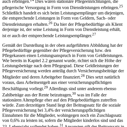
auch erbringen.
Dies wären stationäre Pflegeeinrichtungen, die
25
pflegerische Versorgung in Form von Dienstleistungen erbringen.
Schließlich handelt es sich beim Leistungsempfänger um diejenigen,
die entsprechende Leistungen in Form von Geldern, Sach- oder
26
Dienstleistungen erhalten.
Da hier der Pflegebedürftige als Klient
derjenige ist, der seine Leistung in Form von Dienstleistung erhält,
27
ist er auch der entsprechende Leistungsempfänger.
Gemäß der Darstellung in der oben aufgeführten Abbildung hat der
Pflegebedürftige gegenüber der Pflegeversicherung bzw. den
Pflegekassen einen Leistungsanspruch in Form von Geldleistungen.
Wie bereits in Kapitel 2.2 genannt wurde, richtet sich die Höhe der
Leistungsbeträge nach dem Pflegegrad. Diese Geldleistungen der
Pflegeversicherung werden anteilig durch Versicherungsbeiträge der
28
Mitglieder und deren Arbeitgeber finanziert.
Dies setzt natürlich
voraus, dass Arbeitsentgelt aus einer versicherungspflichtigen
29
Beschäftigung vorliegt.
Allerdings sind unter anderem ebenso
30
Zahlbeträge aus der Rente beizutragen,
was im Falle der
stationären Altenpflege eher auf den Pflegebedürftigen zutreffen
würde. Zum derzeitigen Stand liegt der Beitragssatz für die soziale
Pflegeversicherung bei 3,4% der versicherungspflichtigen
Einnahmen für die Mitglieder, wohingegen noch ein Zuschlagssatz
von 0,6% zu leisten ist, sofern die Mitglieder kinderlos sind und das
31
23. Lebensjahr vollendet haben.
Ansonsten gilt der Beitragssatz in