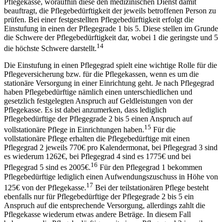
Pflegekasse, woraufhin diese den medizinischen Dienst damit
beauftragt, die Pflegebedürftigkeit der jeweils betroffenen Person zu
prüfen. Bei einer festgestellten Pflegebedürftigkeit erfolgt die
Einstufung in einen der Pflegegrade 1 bis 5. Diese stellen im Grunde
die Schwere der Pflegebedürftigkeit dar, wobei 1 die geringste und 5
14
die höchste Schwere darstellt.
Die Einstufung in einen Pflegegrad spielt eine wichtige Rolle für die
Pflegeversicherung bzw. für die Pflegekassen, wenn es um die
stationäre Versorgung in einer Einrichtung geht. Je nach Pflegegrad
haben Pflegebedürftige nämlich einen unterschiedlichen und
gesetzlich festgelegten Anspruch auf Geldleistungen von der
Pflegekasse. Es ist dabei anzumerken, dass lediglich
Pflegebedürftige der Pflegegrade 2 bis 5 einen Anspruch auf
15
vollstationäre Pflege in Einrichtungen haben.
Für die
vollstationäre Pflege erhalten die Pflegebedürftige mit einen
Pflegegrad 2 jeweils 770€ pro Kalendermonat, bei Pflegegrad 3 sind
es wiederum 1262€, bei Pflegegrad 4 sind es 1775€ und bei
16
Pflegegrad 5 sind es 2005€.
Für den Pflegegrad 1 bekommen
Pflegebedürftige lediglich einen Aufwendungszuschuss in Höhe von
17
125€ von der Pflegekasse.
Bei der teilstationären Pflege besteht
ebenfalls nur für Pflegebedürftige der Pflegegrade 2 bis 5 ein
Anspruch auf die entsprechende Versorgung, allerdings zahlt die
Pflegekasse wiederum etwas andere Beträge. In diesem Fall