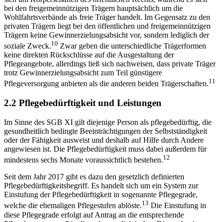
bei den freigemeinnützigen Trägern hauptsächlich um die
Wohlfahrtsverbände als freie Träger handelt. Im Gegensatz zu den
privaten Trägern liegt bei den öffentlichen und freigemeinnützigen
Trägern keine Gewinnerzielungsabsicht vor, sondern lediglich der
10
soziale Zweck.
Zwar geben die unterschiedliche Trägerformen
keine direkten Rückschlüsse auf die Ausgestaltung der
Pflegeangebote, allerdings ließ sich nachweisen, dass private Träger
trotz Gewinnerzielungsabsicht zum Teil günstigere
11
Pflegeversorgung anbieten als die anderen beiden Trägerschaften.
2.2 Pflegebedürftigkeit und Leistungen
Im Sinne des SGB XI gilt diejenige Person als pflegebedürftig, die
gesundheitlich bedingte Beeinträchtigungen der Selbstständigkeit
oder der Fähigkeit ausweist und deshalb auf Hilfe durch Andere
angewiesen ist. Die Pflegebedürftigkeit muss dabei außerdem für
12
mindestens sechs Monate voraussichtlich bestehen.
Seit dem Jahr 2017 gibt es dazu den gesetzlich definierten
Pflegebedürftigkeitsbegriff. Es handelt sich um ein System zur
Einstufung der Pflegebedürftigkeit in sogenannte Pflegegrade,
13
welche die ehemaligen Pflegestufen ablöste.
Die Einstufung in
diese Pflegegrade erfolgt auf Antrag an die entsprechende