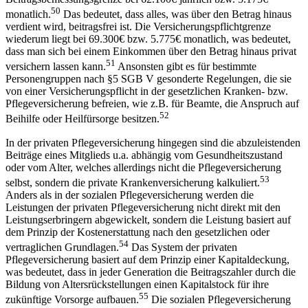
50
monatlich.
Das bedeutet, dass alles, was über den Betrag hinaus
verdient wird, beitragsfrei ist. Die Versicherungspflichtgrenze
wiederum liegt bei 69.300€ bzw. 5.775€ monatlich, was bedeutet,
dass man sich bei einem Einkommen über den Betrag hinaus privat
51
versichern lassen kann.
Ansonsten gibt es für bestimmte
Personengruppen nach §5 SGB V gesonderte Regelungen, die sie
von einer Versicherungspflicht in der gesetzlichen Kranken- bzw.
Pflegeversicherung befreien, wie z.B. für Beamte, die Anspruch auf
52
Beihilfe oder Heilfürsorge besitzen.
In der privaten Pflegeversicherung hingegen sind die abzuleistenden
Beiträge eines Mitglieds u.a. abhängig vom Gesundheitszustand
oder vom Alter, welches allerdings nicht die Pflegeversicherung
53
selbst, sondern die private Krankenversicherung kalkuliert.
Anders als in der sozialen Pflegeversicherung werden die
Leistungen der privaten Pflegeversicherung nicht direkt mit den
Leistungserbringern abgewickelt, sondern die Leistung basiert auf
dem Prinzip der Kostenerstattung nach den gesetzlichen oder
54
vertraglichen Grundlagen.
Das System der privaten
Pflegeversicherung basiert auf dem Prinzip einer Kapitaldeckung,
was bedeutet, dass in jeder Generation die Beitragszahler durch die
Bildung von Altersrückstellungen einen Kapitalstock für ihre
55
zukünftige Vorsorge aufbauen.
Die sozialen Pflegeversicherung