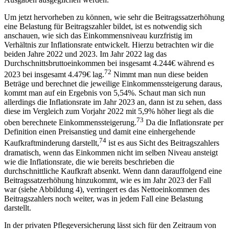
Um jetzt hervorheben zu können, wie sehr die Beitragssatzerhöhung
eine Belastung für Beitragszahler bildet, ist es notwendig sich
anschauen, wie sich das Einkommensniveau kurzfristig im
Verhältnis zur Inflationsrate entwickelt. Hierzu betrachten wir die
beiden Jahre 2022 und 2023. Im Jahr 2022 lag das
Durchschnittsbruttoeinkommen bei insgesamt 4.244€ während es
72
2023 bei insgesamt 4.479€ lag.
Nimmt man nun diese beiden
Beträge und berechnet die jeweilige Einkommenssteigerung daraus,
kommt man auf ein Ergebnis von 5,54%. Schaut man sich nun
allerdings die Inflationsrate im Jahr 2023 an, dann ist zu sehen, dass
diese im Vergleich zum Vorjahr 2022 mit 5,9% höher liegt als die
73
oben berechnete Einkommenssteigerung.
Da die Inflationsrate per
Definition einen Preisanstieg und damit eine einhergehende
74
Kaufkraftminderung darstellt,
ist es aus Sicht des Beitragszahlers
dramatisch, wenn das Einkommen nicht im selben Niveau ansteigt
wie die Inflationsrate, die wie bereits beschrieben die
durchschnittliche Kaufkraft absenkt. Wenn dann darauffolgend eine
Beitragssatzerhöhung hinzukommt, wie es im Jahr 2023 der Fall
war (siehe Abbildung 4), verringert es das Nettoeinkommen des
Beitragszahlers noch weiter, was in jedem Fall eine Belastung
darstellt.
In der privaten Pflegeversicherung lässt sich für den Zeitraum von