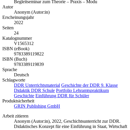
Begleitseminar zum Theorie – Praxis – Modu
Autor
Anonym (Autor:in)
Erscheinungsjahr
2022
Seiten
24
Katalognummer
V1565312
ISBN (eBook)
9783389119822
ISBN (Buch)
9783389119839
Sprache
Deutsch
Schlagworte
DDR Unterrichtsmaterial
Geschichte der DDR 9. Klasse
Didaktik DDR Schule
Portfolio Lehramtspraktikum
Geschichte
Einführung DDR für Schüler
Produktsicherheit
GRIN Publishing GmbH
Arbeit zitieren
Anonym (Autor:in)
, 2022, Geschichtsunterricht zur DDR.
Didaktisches Konzept für eine Einführung in Staat, Wirtschaft