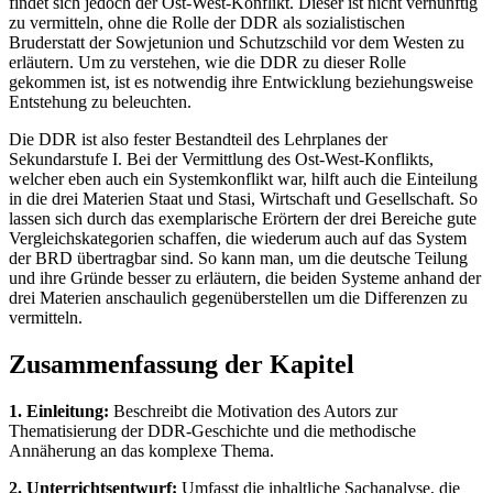
findet sich jedoch der Ost-West-Konflikt. Dieser ist nicht vernünftig
zu vermitteln, ohne die Rolle der DDR als sozialistischen
Bruderstatt der Sowjetunion und Schutzschild vor dem Westen zu
erläutern. Um zu verstehen, wie die DDR zu dieser Rolle
gekommen ist, ist es notwendig ihre Entwicklung beziehungsweise
Entstehung zu beleuchten.
Die DDR ist also fester Bestandteil des Lehrplanes der
Sekundarstufe I. Bei der Vermittlung des Ost-West-Konflikts,
welcher eben auch ein Systemkonflikt war, hilft auch die Einteilung
in die drei Materien Staat und Stasi, Wirtschaft und Gesellschaft. So
lassen sich durch das exemplarische Erörtern der drei Bereiche gute
Vergleichskategorien schaffen, die wiederum auch auf das System
der BRD übertragbar sind. So kann man, um die deutsche Teilung
und ihre Gründe besser zu erläutern, die beiden Systeme anhand der
drei Materien anschaulich gegenüberstellen um die Differenzen zu
vermitteln.
Zusammenfassung der Kapitel
1. Einleitung:
Beschreibt die Motivation des Autors zur
Thematisierung der DDR-Geschichte und die methodische
Annäherung an das komplexe Thema.
2. Unterrichtsentwurf:
Umfasst die inhaltliche Sachanalyse, die