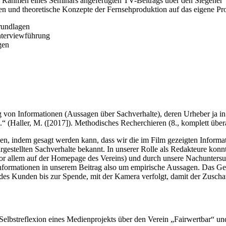
m Rahmen eines Seminars angefertigten TV-Beitrags über den Siegener V
ten und theoretische Konzepte der Fernsehproduktion auf das eigene P
rundlagen
nterviewführung
gen
g von Informationen (Aussagen über Sachverhalte), deren Urheber ja i
.“ (Haller, M. ([2017]). Methodisches Recherchieren (8., komplett übe
en, indem gesagt werden kann, dass wir die im Film gezeigten Informat
rgestellten Sachverhalte bekannt. In unserer Rolle als Redakteure ko
vor allem auf der Homepage des Vereins) und durch unsere Nachunters
informationen in unserem Beitrag also um empirische Aussagen. Das Ges
des Kunden bis zur Spende, mit der Kamera verfolgt, damit der Zuscha
Selbstreflexion eines Medienprojekts über den Verein „Fairwertbar“ un