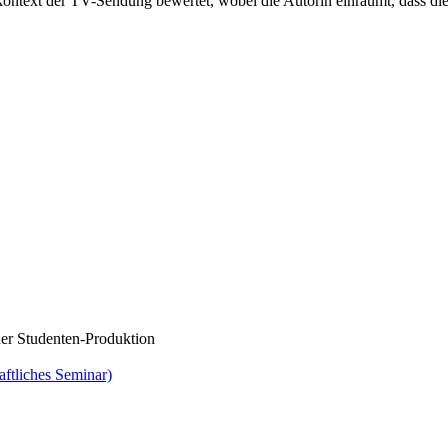
tkontext der TV-Sendung bewertet, wobei die Autorin einräumt, dass d
ner Studenten-Produktion
aftliches Seminar)