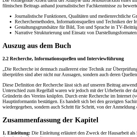
Die vorliegende Arbeit dient der Analyse und Selbstreflexion eines i
filmischen Beitrags anhand journalistischer Fachkenntnisse zu bewer
Journalistische Funktionen, Qualitäten und medienrechtliche G
Recherchemethoden, Informationsquellen und Techniken der I
Gestaltungsgrundsätze für Bild, Ton und Sprache in TV-Beiträ
Narrative Strukturierung und Einsatz von Darstellungsformaten
Auszug aus dem Buch
2.2 Recherche, Informationsquellen und Interviewführung
„Die Recherche ist demnach zuallererst eine Technik zur Überprüfun
überprüfen sind aber nicht nur Aussagen, sondern auch deren Quellen
Diese Definition der Recherche lässt sich auf unseren Beitrag anwend
Unterschied zum Regelfall waren wir jedoch mit der Urheberin der da
Gründerin des Vereins knüpfen. Durch erste Recherche im Internet (
Hauptinformantin bestätigen. Es handelt sich bei den gezeigten Sach
wiedergegeben, sondern auch Schritt für Schritt, von der Anmeldung 
Zusammenfassung der Kapitel
1. Einleitung:
Die Einleitung erläutert den Zweck der Hausarbeit als 