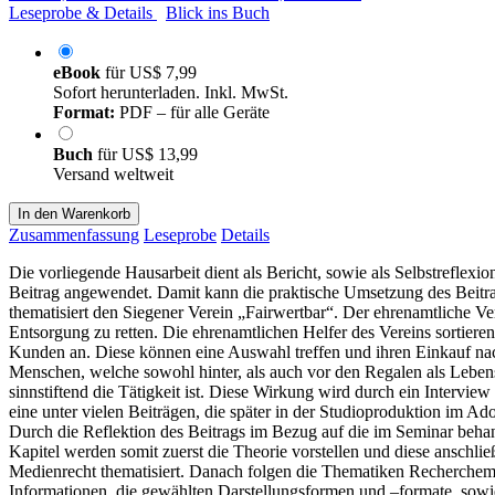
Leseprobe & Details
Blick ins Buch
eBook
für
US$ 7,99
Sofort herunterladen. Inkl. MwSt.
Format:
PDF – für alle Geräte
Buch
für
US$ 13,99
Versand weltweit
In den Warenkorb
Zusammenfassung
Leseprobe
Details
Die vorliegende Hausarbeit dient als Bericht, sowie als Selbstreflex
Beitrag angewendet. Damit kann die praktische Umsetzung des Beitrag
thematisiert den Siegener Verein „Fairwertbar“. Der ehrenamtliche V
Entsorgung zu retten. Die ehrenamtlichen Helfer des Vereins sortiere
Kunden an. Diese können eine Auswahl treffen und ihren Einkauf nac
Menschen, welche sowohl hinter, als auch vor den Regalen als Lebensm
sinnstiftend die Tätigkeit ist. Diese Wirkung wird durch ein Intervi
eine unter vielen Beiträgen, die später in der Studioproduktion im 
Durch die Reflektion des Beitrags im Bezug auf die im Seminar behan
Kapitel werden somit zuerst die Theorie vorstellen und diese anschl
Medienrecht thematisiert. Danach folgen die Thematiken Rechercheme
Informationen, die gewählten Darstellungsformen und –formate, sowie 