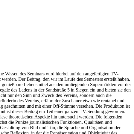
che Wissen des Seminars wird hierbei auf den angefertigten TV-
werden. Der Beitrag, den wir im Laufe des Semesters erstellt haben,
ht, genießbare Lebensmittel aus den umliegenden Supermärkten vor der
egale des Ladens in der Sandstraße 5 in Siegen ein und bieten sie den
icht nur den Sinn und Zweck des Vereins, sondern auch die
ründerin des Vereins, erfährt der Zuschauer etwa wie rentabel und
ag geschnitten und mit einer Off-Stimme versehen. Die Produktion ist
mit ist dieser Beitrag ein Teil einer ganzen TV-Sendung geworden.
diese theoretischen Aspekte hin untersucht werden. Die folgenden
hst die Punkte journalistischen Funktionen, Qualitäten und
Gestaltung von Bild und Ton, die Sprache und Organisation der
sche Reflexion, in der die Repräsentation und Objektivität des