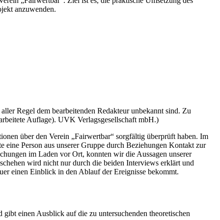
erein „Fairwertbar“. Ziel ist es, die praktische Umsetzung des
rojekt anzuwenden.
n aller Regel dem bearbeitenden Redakteur unbekannt sind. Zu
rarbeitete Auflage). UVK Verlagsgesellschaft mbH.)
ionen über den Verein „Fairwertbar“ sorgfältig überprüft haben. Im
nnte eine Person aus unserer Gruppe durch Beziehungen Kontakt zur
uchungen im Laden vor Ort, konnten wir die Aussagen unserer
chehen wird nicht nur durch die beiden Interviews erklärt und
uer einen Einblick in den Ablauf der Ereignisse bekommt.
d gibt einen Ausblick auf die zu untersuchenden theoretischen