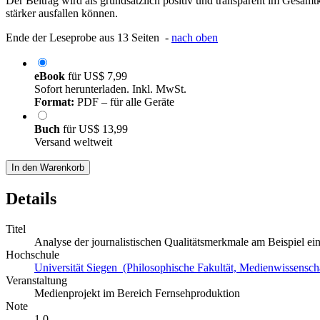
Der Beitrag wird als grundsätzlich positiv und transparent im Gesam
stärker ausfallen können.
Ende der Leseprobe aus 13 Seiten -
nach oben
eBook
für
US$ 7,99
Sofort herunterladen. Inkl. MwSt.
Format:
PDF – für alle Geräte
Buch
für
US$ 13,99
Versand weltweit
In den Warenkorb
Details
Titel
Analyse der journalistischen Qualitätsmerkmale am Beispiel ei
Hochschule
Universität Siegen (Philosophische Fakultät, Medienwissensch
Veranstaltung
Medienprojekt im Bereich Fernsehproduktion
Note
1,0