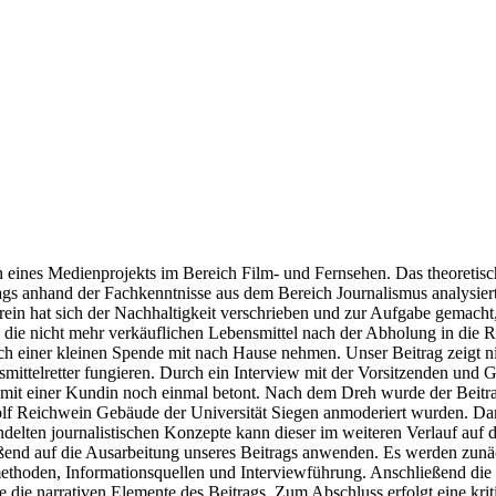
ion eines Medienprojekts im Bereich Film- und Fernsehen. Das theoretis
s anhand der Fachkenntnisse aus dem Bereich Journalismus analysiert 
erein hat sich der Nachhaltigkeit verschrieben und zur Aufgabe gemac
n die nicht mehr verkäuflichen Lebensmittel nach der Abholung in die R
h einer kleinen Spende mit nach Hause nehmen. Unser Beitrag zeigt n
ittelretter fungieren. Durch ein Interview mit der Vorsitzenden und G
ew mit einer Kundin noch einmal betont. Nach dem Dreh wurde der Beitr
Adolf Reichwein Gebäude der Universität Siegen anmoderiert wurden. Da
delten journalistischen Konzepte kann dieser im weiteren Verlauf auf 
ießend auf die Ausarbeitung unseres Beitrags anwenden. Es werden zunäc
thoden, Informationsquellen und Interviewführung. Anschließend die 
die narrativen Elemente des Beitrags. Zum Abschluss erfolgt eine kriti