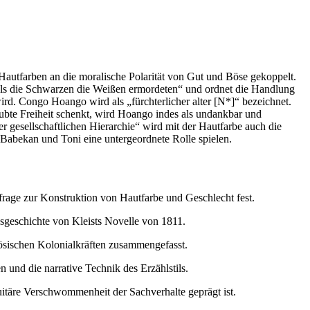
 Hautfarben an die moralische Polarität von Gut und Böse gekoppelt.
it „als die Schwarzen die Weißen ermordeten“ und ordnet die Handlung
wird. Congo Hoango wird als „fürchterlicher alter [N*]“ bezeichnet.
ubte Freiheit schenkt, wird Hoango indes als undankbar und
er gesellschaftlichen Hierarchie“ wird mit der Hautfarbe auch die
d Babekan und Toni eine untergeordnete Rolle spielen.
frage zur Konstruktion von Hautfarbe und Geschlecht fest.
gsgeschichte von Kleists Novelle von 1811.
ösischen Kolonialkräften zusammengefasst.
n und die narrative Technik des Erzählstils.
itäre Verschwommenheit der Sachverhalte geprägt ist.