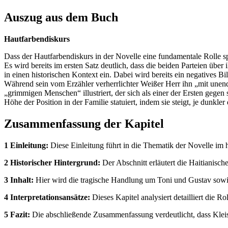
Auszug aus dem Buch
Hautfarbendiskurs
Dass der Hautfarbendiskurs in der Novelle eine fundamentale Rolle sp
Es wird bereits im ersten Satz deutlich, dass die beiden Parteien übe
in einen historischen Kontext ein. Dabei wird bereits ein negatives B
Während sein vom Erzähler verherrlichter Weißer Herr ihn „mit unend
„grimmigen Menschen“ illustriert, der sich als einer der Ersten gegen
Höhe der Position in der Familie statuiert, indem sie steigt, je dunk
Zusammenfassung der Kapitel
1 Einleitung:
Diese Einleitung führt in die Thematik der Novelle im 
2 Historischer Hintergrund:
Der Abschnitt erläutert die Haitianisc
3 Inhalt:
Hier wird die tragische Handlung um Toni und Gustav sowi
4 Interpretationsansätze:
Dieses Kapitel analysiert detailliert die R
5 Fazit:
Die abschließende Zusammenfassung verdeutlicht, dass Kleis