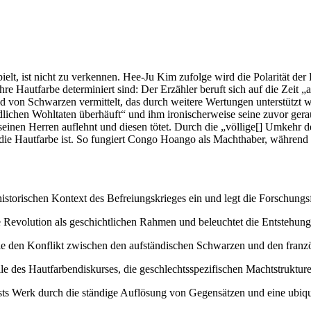
ielt, ist nicht zu verkennen. Hee-Ju Kim zufolge wird die Polarität der
r ihre Hautfarbe determiniert sind: Der Erzähler beruft sich auf die Ze
ild von Schwarzen vermittelt, das durch weitere Wertungen unterstützt 
lichen Wohltaten überhäuft“ und ihm ironischerweise seine zuvor gera
 seinen Herren auflehnt und diesen tötet. Durch die „völlige[] Umkehr d
ler die Hautfarbe ist. So fungiert Congo Hoango als Machthaber, währen
historischen Kontext des Befreiungskrieges ein und legt die Forschungs
he Revolution als geschichtlichen Rahmen und beleuchtet die Entstehun
e den Konflikt zwischen den aufständischen Schwarzen und den franz
olle des Hautfarbendiskurses, die geschlechtsspezifischen Machtstrukture
ts Werk durch die ständige Auflösung von Gegensätzen und eine ubiqu