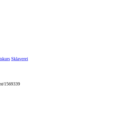
iskurs
Sklaverei
ent/1569339