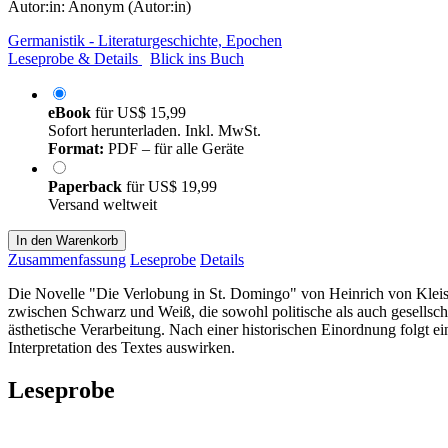
Autor:in:
Anonym (Autor:in)
Germanistik - Literaturgeschichte, Epochen
Leseprobe & Details
Blick ins Buch
eBook
für
US$ 15,99
Sofort herunterladen. Inkl. MwSt.
Format:
PDF – für alle Geräte
Paperback
für
US$ 19,99
Versand weltweit
In den Warenkorb
Zusammenfassung
Leseprobe
Details
Die Novelle "Die Verlobung in St. Domingo" von Heinrich von Kleist
zwischen Schwarz und Weiß, die sowohl politische als auch gesellsc
ästhetische Verarbeitung. Nach einer historischen Einordnung folgt ei
Interpretation des Textes auswirken.
Leseprobe