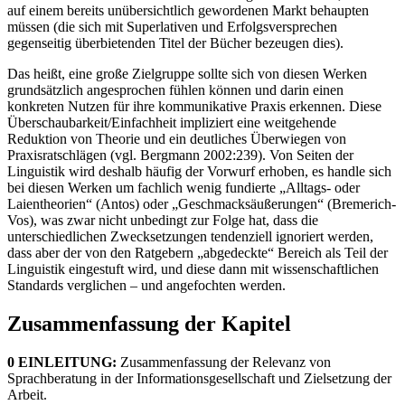
auf einem bereits unübersichtlich gewordenen Markt behaupten
müssen (die sich mit Superlativen und Erfolgsversprechen
gegenseitig überbietenden Titel der Bücher bezeugen dies).
Das heißt, eine große Zielgruppe sollte sich von diesen Werken
grundsätzlich angesprochen fühlen können und darin einen
konkreten Nutzen für ihre kommunikative Praxis erkennen. Diese
Überschaubarkeit/Einfachheit impliziert eine weitgehende
Reduktion von Theorie und ein deutliches Überwiegen von
Praxisratschlägen (vgl. Bergmann 2002:239). Von Seiten der
Linguistik wird deshalb häufig der Vorwurf erhoben, es handle sich
bei diesen Werken um fachlich wenig fundierte „Alltags- oder
Laientheorien“ (Antos) oder „Geschmacksäußerungen“ (Bremerich-
Vos), was zwar nicht unbedingt zur Folge hat, dass die
unterschiedlichen Zwecksetzungen tendenziell ignoriert werden,
dass aber der von den Ratgebern „abgedeckte“ Bereich als Teil der
Linguistik eingestuft wird, und diese dann mit wissenschaftlichen
Standards verglichen – und angefochten werden.
Zusammenfassung der Kapitel
0 EINLEITUNG:
Zusammenfassung der Relevanz von
Sprachberatung in der Informationsgesellschaft und Zielsetzung der
Arbeit.