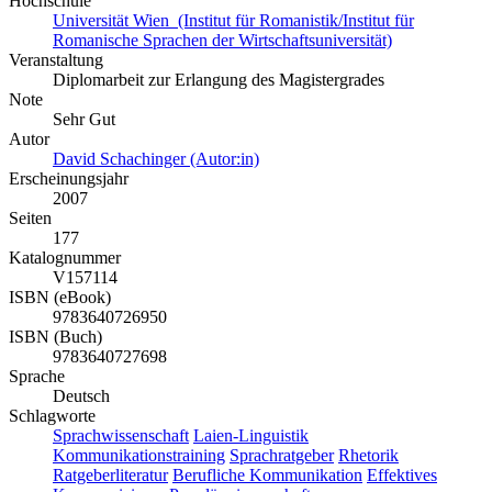
Hochschule
Universität Wien (Institut für Romanistik/Institut für
Romanische Sprachen der Wirtschaftsuniversität)
Veranstaltung
Diplomarbeit zur Erlangung des Magistergrades
Note
Sehr Gut
Autor
David Schachinger (Autor:in)
Erscheinungsjahr
2007
Seiten
177
Katalognummer
V157114
ISBN (eBook)
9783640726950
ISBN (Buch)
9783640727698
Sprache
Deutsch
Schlagworte
Sprachwissenschaft
Laien-Linguistik
Kommunikationstraining
Sprachratgeber
Rhetorik
Ratgeberliteratur
Berufliche Kommunikation
Effektives