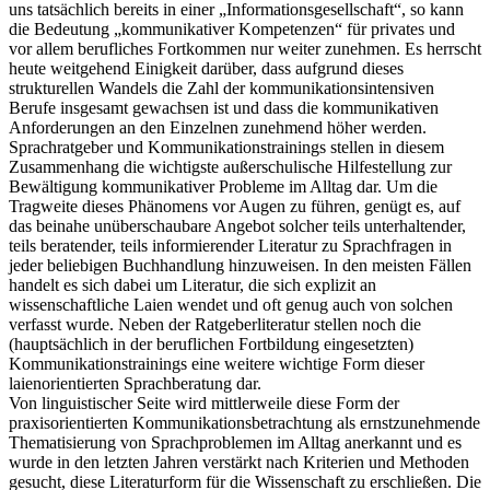
uns tatsächlich bereits in einer „Informationsgesellschaft“, so kann
die Bedeutung „kommunikativer Kompetenzen“ für privates und
vor allem berufliches Fortkommen nur weiter zunehmen. Es herrscht
heute weitgehend Einigkeit darüber, dass aufgrund dieses
strukturellen Wandels die Zahl der kommunikationsintensiven
Berufe insgesamt gewachsen ist und dass die kommunikativen
Anforderungen an den Einzelnen zunehmend höher werden.
Sprachratgeber und Kommunikationstrainings stellen in diesem
Zusammenhang die wichtigste außerschulische Hilfestellung zur
Bewältigung kommunikativer Probleme im Alltag dar. Um die
Tragweite dieses Phänomens vor Augen zu führen, genügt es, auf
das beinahe unüberschaubare Angebot solcher teils unterhaltender,
teils beratender, teils informierender Literatur zu Sprachfragen in
jeder beliebigen Buchhandlung hinzuweisen. In den meisten Fällen
handelt es sich dabei um Literatur, die sich explizit an
wissenschaftliche Laien wendet und oft genug auch von solchen
verfasst wurde. Neben der Ratgeberliteratur stellen noch die
(hauptsächlich in der beruflichen Fortbildung eingesetzten)
Kommunikationstrainings eine weitere wichtige Form dieser
laienorientierten Sprachberatung dar.
Von linguistischer Seite wird mittlerweile diese Form der
praxisorientierten Kommunikationsbetrachtung als ernstzunehmende
Thematisierung von Sprachproblemen im Alltag anerkannt und es
wurde in den letzten Jahren verstärkt nach Kriterien und Methoden
gesucht, diese Literaturform für die Wissenschaft zu erschließen. Die