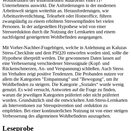
Wohlbefinden der teilnehmenden Mitarbeiter eines IT-
Unternehmens auswirkt. Die Anforderungen in der modernen
Arbeitswelt steigen weiterhin an. Herausforderungen, wie
Arbeitszeitverdichtung, Telearbeit oder Homeoffice, führen
zwangsläufig zu einem erhöhtem Stressempfinden bei vielen
Personen. In der aufgestellten Hypothese wird von einer
Stressreduktion durch die Nutzung der Lernkarten und einem
nachfolgend gesteigertem Wohlbefinden ausgegangen.
Mit Vorher-Nachher-Fragebögen, welche in Anlehnung an Kaluzas
Stress-Checkliste und dem PSQ20 entworfen worden sind, sollte die
Hypothese überprüft werden. Die gewonnenen Daten lassen auf
eine Verbesserung verschiedener Stresssignale (Kopf- und
Rückenschmerzen, An- und Verspannung) schließen. Auch Stress
im Verhalten zeigt positive Tendenzen. Die Probanden nutzen vor
allem die Kategorien "Entspannung" und "Bewegung", um ihr
Wohlbefinden zu steigern. Die Kategorie „Soziales“ wurde wenig
genutzt. Es wird versucht, Antworten auf die Frage zu finden,
warum die jeweiligen Kategorien präferiert oder nicht präferiert
wurden. Grundsätzlich sind die entwickelten Anti-Stress-Lernkarten
als Interventionen zur Stressprävention und -reduktion zu
empfehlen. Bei einer kontinuierlichen Nutzung ist von einer stetigen
Verbesserung des allgemeinen Wohlbefindens auszugehen.
Leseprobe