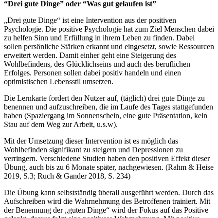
“Drei gute Dinge” oder “Was gut gelaufen ist”
„Drei gute Dinge“ ist eine Intervention aus der positiven
Psychologie. Die positive Psychologie hat zum Ziel Menschen dabei
zu helfen Sinn und Erfüllung in ihrem Leben zu finden. Dabei
sollen persönliche Stärken erkannt und eingesetzt, sowie Ressourcen
erweitert werden. Damit einher geht eine Steigerung des
Wohlbefindens, des Glücklichseins und auch des beruflichen
Erfolges. Personen sollen dabei positiv handeln und einen
optimistischen Lebensstil umsetzen.
Die Lernkarte fordert den Nutzer auf, (täglich) drei gute Dinge zu
benennen und aufzuschreiben, die im Laufe des Tages stattgefunden
haben (Spaziergang im Sonnenschein, eine gute Präsentation, kein
Stau auf dem Weg zur Arbeit, u.s.w).
Mit der Umsetzung dieser Intervention ist es möglich das
Wohlbefinden signifikant zu steigern und Depressionen zu
verringern. Verschiedene Studien haben den positiven Effekt dieser
Übung, auch bis zu 6 Monate später, nachgewiesen. (Rahm & Heise
2019, S.3; Ruch & Gander 2018, S. 234)
Die Übung kann selbstständig überall ausgeführt werden. Durch das
Aufschreiben wird die Wahrnehmung des Betroffenen trainiert. Mit
der Benennung der „guten Dinge“ wird der Fokus auf das Positive