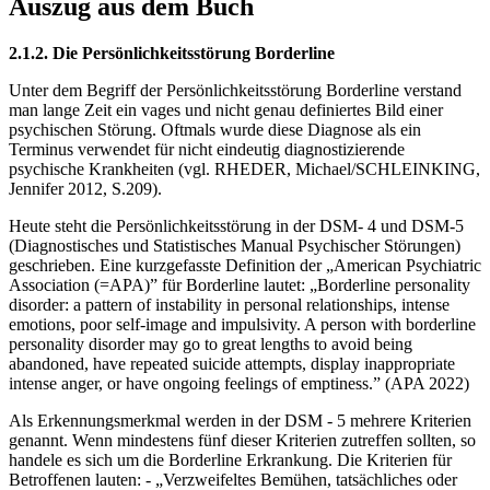
Auszug aus dem Buch
2.1.2. Die Persönlichkeitsstörung Borderline
Unter dem Begriff der Persönlichkeitsstörung Borderline verstand
man lange Zeit ein vages und nicht genau definiertes Bild einer
psychischen Störung. Oftmals wurde diese Diagnose als ein
Terminus verwendet für nicht eindeutig diagnostizierende
psychische Krankheiten (vgl. RHEDER, Michael/SCHLEINKING,
Jennifer 2012, S.209).
Heute steht die Persönlichkeitsstörung in der DSM- 4 und DSM-5
(Diagnostisches und Statistisches Manual Psychischer Störungen)
geschrieben. Eine kurzgefasste Definition der „American Psychiatric
Association (=APA)” für Borderline lautet: „Borderline personality
disorder: a pattern of instability in personal relationships, intense
emotions, poor self-image and impulsivity. A person with borderline
personality disorder may go to great lengths to avoid being
abandoned, have repeated suicide attempts, display inappropriate
intense anger, or have ongoing feelings of emptiness.” (APA 2022)
Als Erkennungsmerkmal werden in der DSM - 5 mehrere Kriterien
genannt. Wenn mindestens fünf dieser Kriterien zutreffen sollten, so
handele es sich um die Borderline Erkrankung. Die Kriterien für
Betroffenen lauten: - „Verzweifeltes Bemühen, tatsächliches oder