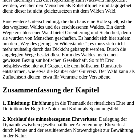
werden, welcher den Menschen als Rohstoffquelle und Jagdgebiet
dient; dieser ist nicht gleichzusetzen mit dem Wilden Wald.
Eine weitere Unterscheidung, die durchaus eine Rolle spielt, ist die
des weglosen Waldes und des erschlossenen Waldes. Ein durch
Wege erschlossener Wald bietet Orientierung und Sicherheit, denn
sie wurden von Menschen geschaffen. Es handelt sich hier zudem
um den „Weg des geringsten Widerstandes“; es muss sich nicht
mehr mühselig durch das Dickicht gekämpft werden. Durch die
angelegten Wege besitzt diese Form des Waldes noch einen
gewissen Bezug zur höfischen Gesellschaft. So trifft Erec
beispielsweise hier auf Gegner, die dem höfischen Dunstkreis
entstammen, wie etwa die Räuber oder Guivreiz. Der Wald kann als
Zufluchtsort dienen, etwa für Verarmte oder Verstoßene.
Zusammenfassung der Kapitel
1. Einleitung:
Einführung in die Thematik der ritterlichen Ehre und
Definition der Begriffe Natur und Kultur als Spannungsfeld.
2. Kreislauf des minnebezogenen Ehrverlusts:
Darlegung der
Dynamik zwischen gesellschaftlicher Anerkennung, Ehrverlust
durch Minne und der resultierenden Notwendigkeit zur Bewährung
in der Natur.