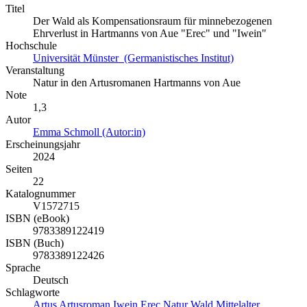
Titel
Der Wald als Kompensationsraum für minnebezogenen
Ehrverlust in Hartmanns von Aue "Erec" und "Iwein"
Hochschule
Universität Münster (Germanistisches Institut)
Veranstaltung
Natur in den Artusromanen Hartmanns von Aue
Note
1,3
Autor
Emma Schmoll (Autor:in)
Erscheinungsjahr
2024
Seiten
22
Katalognummer
V1572715
ISBN (eBook)
9783389122419
ISBN (Buch)
9783389122426
Sprache
Deutsch
Schlagworte
Artus
Artusroman
Iwein
Erec
Natur
Wald
Mittelalter