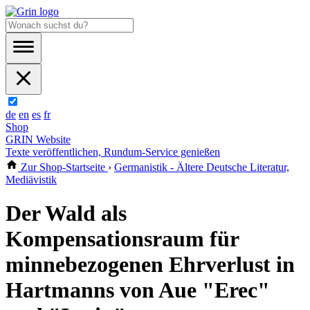
de
en
es
fr
Shop
GRIN Website
Texte veröffentlichen, Rundum-Service genießen
Zur Shop-Startseite
›
Germanistik - Ältere Deutsche Literatur,
Mediävistik
Der Wald als
Kompensationsraum für
minnebezogenen Ehrverlust in
Hartmanns von Aue "Erec"