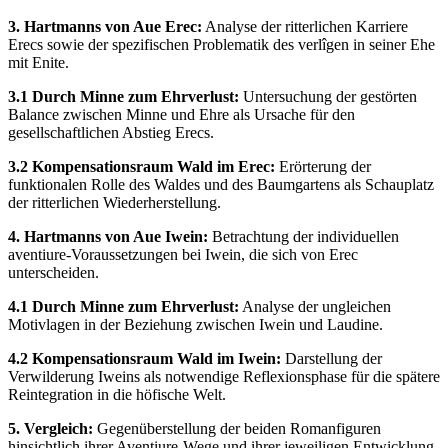
3. Hartmanns von Aue Erec:
Analyse der ritterlichen Karriere
Erecs sowie der spezifischen Problematik des verlîgen in seiner Ehe
mit Enite.
3.1 Durch Minne zum Ehrverlust:
Untersuchung der gestörten
Balance zwischen Minne und Ehre als Ursache für den
gesellschaftlichen Abstieg Erecs.
3.2 Kompensationsraum Wald im Erec:
Erörterung der
funktionalen Rolle des Waldes und des Baumgartens als Schauplatz
der ritterlichen Wiederherstellung.
4. Hartmanns von Aue Iwein:
Betrachtung der individuellen
aventiure-Voraussetzungen bei Iwein, die sich von Erec
unterscheiden.
4.1 Durch Minne zum Ehrverlust:
Analyse der ungleichen
Motivlagen in der Beziehung zwischen Iwein und Laudine.
4.2 Kompensationsraum Wald im Iwein:
Darstellung der
Verwilderung Iweins als notwendige Reflexionsphase für die spätere
Reintegration in die höfische Welt.
5. Vergleich:
Gegenüberstellung der beiden Romanfiguren
hinsichtlich ihrer Aventiure-Wege und ihrer jeweiligen Entwicklung.