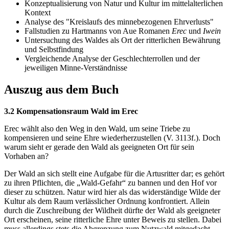
Konzeptualisierung von Natur und Kultur im mittelalterlichen
Kontext
Analyse des "Kreislaufs des minnebezogenen Ehrverlusts"
Fallstudien zu Hartmanns von Aue Romanen
Erec
und
Iwein
Untersuchung des Waldes als Ort der ritterlichen Bewährung
und Selbstfindung
Vergleichende Analyse der Geschlechterrollen und der
jeweiligen Minne-Verständnisse
Auszug aus dem Buch
3.2 Kompensationsraum Wald im Erec
Erec wählt also den Weg in den Wald, um seine Triebe zu
kompensieren und seine Ehre wiederherzustellen (V. 3113f.). Doch
warum sieht er gerade den Wald als geeigneten Ort für sein
Vorhaben an?
Der Wald an sich stellt eine Aufgabe für die Artusritter dar; es gehört
zu ihren Pflichten, die „Wald-Gefahr“ zu bannen und den Hof vor
dieser zu schützen. Natur wird hier als das widerständige Wilde der
Kultur als dem Raum verlässlicher Ordnung konfrontiert. Allein
durch die Zuschreibung der Wildheit dürfte der Wald als geeigneter
Ort erscheinen, seine ritterliche Ehre unter Beweis zu stellen. Dabei
muss allerdings stets die Abgrenzung zum Nutzwald mitgedacht