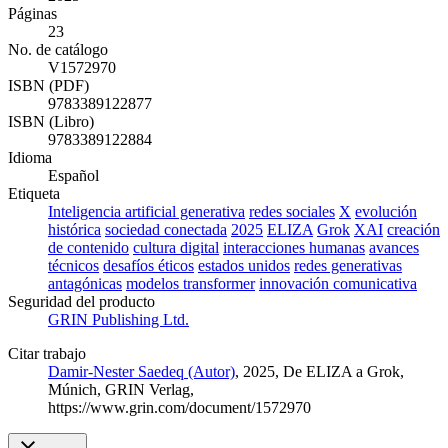
Páginas
23
No. de catálogo
V1572970
ISBN (PDF)
9783389122877
ISBN (Libro)
9783389122884
Idioma
Español
Etiqueta
Inteligencia artificial generativa
redes sociales
X
evolución
histórica
sociedad conectada
2025
ELIZA
Grok
XAI
creación
de contenido
cultura digital
interacciones humanas
avances
técnicos
desafíos éticos
estados unidos
redes generativas
antagónicas
modelos transformer
innovación comunicativa
Seguridad del producto
GRIN Publishing Ltd.
Citar trabajo
Damir-Nester Saedeq (Autor)
, 2025, De ELIZA a Grok,
Múnich, GRIN Verlag,
https://www.grin.com/document/1572970