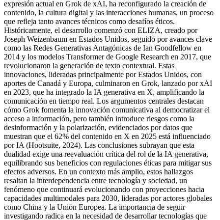
expresión actual en Grok de xAI, ha reconfigurado la creación de
contenido, la cultura digital y las interacciones humanas, un proceso
que refleja tanto avances técnicos como desafíos éticos.
Históricamente, el desarrollo comenzó con ELIZA, creado por
Joseph Weizenbaum en Estados Unidos, seguido por avances clave
como las Redes Generativas Antagónicas de Ian Goodfellow en
2014 y los modelos Transformer de Google Research en 2017, que
revolucionaron la generación de texto contextual. Estas
innovaciones, lideradas principalmente por Estados Unidos, con
aportes de Canadá y Europa, culminaron en Grok, lanzado por xAI
en 2023, que ha integrado la IA generativa en X, amplificando la
comunicación en tiempo real. Los argumentos centrales destacan
cómo Grok fomenta la innovación comunicativa al democratizar el
acceso a información, pero también introduce riesgos como la
desinformación y la polarización, evidenciados por datos que
muestran que el 62% del contenido en X en 2025 está influenciado
por IA (Hootsuite, 2024). Las conclusiones subrayan que esta
dualidad exige una reevaluación crítica del rol de la IA generativa,
equilibrando sus beneficios con regulaciones éticas para mitigar sus
efectos adversos. En un contexto más amplio, estos hallazgos
resaltan la interdependencia entre tecnología y sociedad, un
fenómeno que continuará evolucionando con proyecciones hacia
capacidades multimodales para 2030, lideradas por actores globales
como China y la Unión Europea. La importancia de seguir
investigando radica en la necesidad de desarrollar tecnologías que