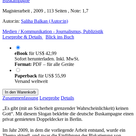
Magisterarbeit , 2009 , 113 Seiten , Note: 1,7
Autor:in:
Saliha Balkan (Autor:in)
Medien / Kommunikation - Journalismus, Publizistik
Leseprobe & Details
Blick ins Buch
eBook
für
US$ 42,99
Sofort herunterladen. Inkl. MwSt.
Format:
PDF – für alle Geräte
Paperback
für
US$ 55,99
Versand weltweit
In den Warenkorb
Zusammenfassung
Leseprobe
Details
„Es gibt (mit an Sicherheit grenzender Wahrscheinlichkeit) keinen
Gott“. Mit diesem Slogan beklebte die deutsche Buskampagne einen
privat gemieteten Doppeldecker in Berlin.
Im Jahr 2009, in dem die vorliegende Arbeit entstand, wurde ein
Thema aktuell, und zwar die Einführung der Plakatierung von