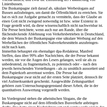
Linienbussen.
Die Buskampagne zielt darauf ab, säkulare Werbeslogans auf
Bussen aufzubringen, um damit die Öffentlichkeit zu erreichen. Sie
hat es sich zur Aufgabe gemacht zu vermitteln, dass der Glaube an
einen Gott nicht zwingend notwendig ist bzw. seine Existenz in
Frage gestellt wird, da diese wissenschaftlich nicht nachweisbar ist.
Die Presse berichtete, wenn auch nur am Rande, über die
flächendeckende Ablehnung von Verkehrsbetrieben in Deutschland,
die dem Wunsch der Buskampagne eine säkulare Werbung auf den
Werbeflächen der öffentlichen Nahverkehrsmitteln anzubringen-
nicht nach kam.
Immerhin behauptet ein ehemaliger dpa-Redakteur, Manfred
Steffen, dass über 99% aller Nachrichten, die der Presse bekannt
werden, nie vor die Augen des Lesers gelangen, weil sie als zu
unbedeutend, zu fragmentarisch, zu polemisch oder – nach den
jeweils herrschenden Vorstellungen - als zu unsittlich aussortiert und
dem Papierkorb anvertraut werden. Die Presse hat die
Buskampagne zwar nicht auf der ersten Seite platziert, dennoch ihr
viel Aufmerksamkeit geschenkt. Ausgewählte Zeitungsartikel
gehören zum Untersuchungsgegenstand dieser Arbeit, die in der
quantitativen Auswertung vorgestellt werden.
Im Vordergrund stehen die atheistischen Slogans, die die
Buskampagne nicht auf dem öffentlichen Busverkehr anbringen