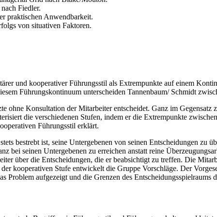
nach Fiedler.
rer praktischen Anwendbarkeit.
olgs von situativen Faktoren.
rer und kooperativer Führungsstil als Extrempunkte auf einem Kontinu
diesem Führungskontinuum unterscheiden Tannenbaum/ Schmidt zwischen
tzte ohne Konsultation der Mitarbeiter entscheidet. Ganz im Gegensatz
isiert die verschiedenen Stufen, indem er die Extrempunkte zwischen 
operativen Führungsstil erklärt.
stets bestrebt ist, seine Untergebenen von seinen Entscheidungen zu übe
 bei seinen Untergebenen zu erreichen anstatt reine Überzeugungsarbei
beiter über die Entscheidungen, die er beabsichtigt zu treffen. Die Mita
 der kooperativen Stufe entwickelt die Gruppe Vorschläge. Der Vorgese
 Problem aufgezeigt und die Grenzen des Entscheidungsspielraums defin