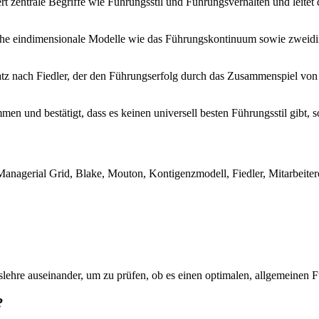
rt zentrale Begriffe wie Führungsstil und Führungsverhalten und leitet
he eindimensionale Modelle wie das Führungskontinuum sowie zweidim
atz nach Fiedler, der den Führungserfolg durch das Zusammenspiel von
en und bestätigt, dass es keinen universell besten Führungsstil gibt, 
agerial Grid, Blake, Mouton, Kontigenzmodell, Fiedler, Mitarbeiteror
slehre auseinander, um zu prüfen, ob es einen optimalen, allgemeinen Fü
?