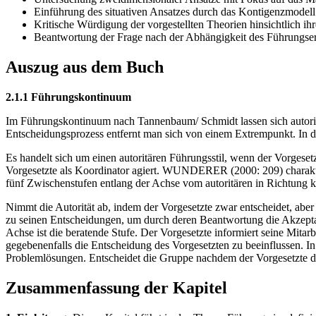
Einführung des situativen Ansatzes durch das Kontigenzmodell 
Kritische Würdigung der vorgestellten Theorien hinsichtlich ih
Beantwortung der Frage nach der Abhängigkeit des Führungserf
Auszug aus dem Buch
2.1.1 Führungskontinuum
Im Führungskontinuum nach Tannenbaum/ Schmidt lassen sich autoritä
Entscheidungsprozess entfernt man sich von einem Extrempunkt. In 
Es handelt sich um einen autoritären Führungsstil, wenn der Vorgese
Vorgesetzte als Koordinator agiert. WUNDERER (2000: 209) charakter
fünf Zwischenstufen entlang der Achse vom autoritären in Richtung ko
Nimmt die Autorität ab, indem der Vorgesetzte zwar entscheidet, aber 
zu seinen Entscheidungen, um durch deren Beantwortung die Akzeptanz
Achse ist die beratende Stufe. Der Vorgesetzte informiert seine Mitar
gegebenenfalls die Entscheidung des Vorgesetzten zu beeinflussen. In
Problemlösungen. Entscheidet die Gruppe nachdem der Vorgesetzte das
Zusammenfassung der Kapitel