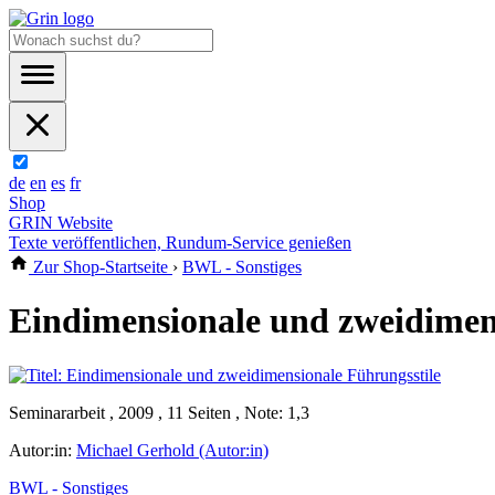
de
en
es
fr
Shop
GRIN Website
Texte veröffentlichen, Rundum-Service genießen
Zur Shop-Startseite
›
BWL - Sonstiges
Eindimensionale und zweidimen
Seminararbeit , 2009 , 11 Seiten , Note: 1,3
Autor:in:
Michael Gerhold (Autor:in)
BWL - Sonstiges