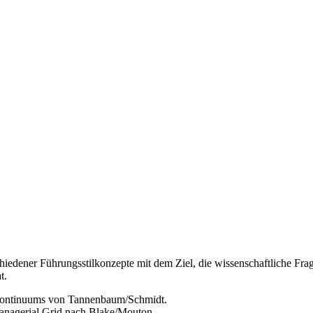
hiedener Führungsstilkonzepte mit dem Ziel, die wissenschaftliche Frag
t.
skontinuums von Tannenbaum/Schmidt.
anagerial Grid nach Blake/Mouton.