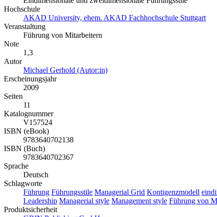
Eindimensionale und zweidimensionale Führungsstile
Hochschule
AKAD University, ehem. AKAD Fachhochschule Stuttgart
Veranstaltung
Führung von Mitarbeitern
Note
1,3
Autor
Michael Gerhold (Autor:in)
Erscheinungsjahr
2009
Seiten
11
Katalognummer
V157524
ISBN (eBook)
9783640702138
ISBN (Buch)
9783640702367
Sprache
Deutsch
Schlagworte
Führung
Führungsstile
Managerial Grid
Kontigenzmodell
eind
Leadership
Managerial style
Management style
Führung von Mi
Produktsicherheit