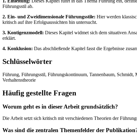
1. Einleitung:
Dieses Kapitel führt in das Thema Führung ein, definie
Führungsstil ab.
2. Ein- und Zweidimensionale Führungsstile:
Hier werden klassisc
kritisch auf ihre Erfolgsaussichten hin untersucht.
3. Kontigenzmodell:
Dieses Kapitel widmet sich dem situativen Ans
erklärt.
4. Konklusion:
Das abschließende Kapitel fasst die Ergebnisse zusamm
Schlüsselwörter
Führung, Führungsstil, Führungskontinuum, Tannenbaum, Schmidt, Man
Verhaltenstheorie
Häufig gestellte Fragen
Worum geht es in dieser Arbeit grundsätzlich?
Die Arbeit setzt sich kritisch mit verschiedenen Theorien der Führung
Was sind die zentralen Themenfelder der Publikation