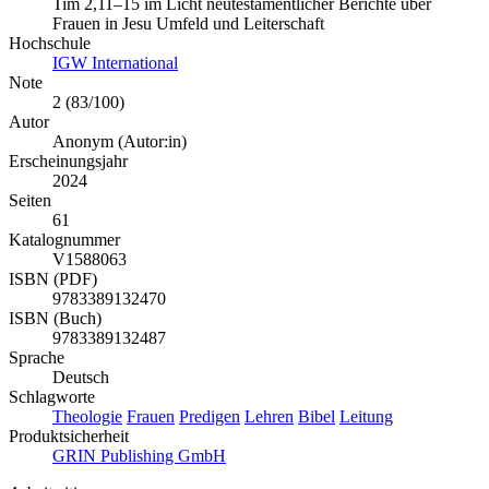
Tim 2,11–15 im Licht neutestamentlicher Berichte über
Frauen in Jesu Umfeld und Leiterschaft
Hochschule
IGW International
Note
2 (83/100)
Autor
Anonym (Autor:in)
Erscheinungsjahr
2024
Seiten
61
Katalognummer
V1588063
ISBN (PDF)
9783389132470
ISBN (Buch)
9783389132487
Sprache
Deutsch
Schlagworte
Theologie
Frauen
Predigen
Lehren
Bibel
Leitung
Produktsicherheit
GRIN Publishing GmbH