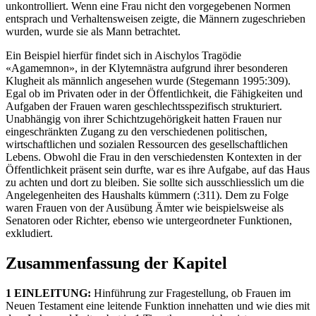
unkontrolliert. Wenn eine Frau nicht den vorgegebenen Normen
entsprach und Verhaltensweisen zeigte, die Männern zugeschrieben
wurden, wurde sie als Mann betrachtet.
Ein Beispiel hierfür findet sich in Aischylos Tragödie
«Agamemnon», in der Klytemnästra aufgrund ihrer besonderen
Klugheit als männlich angesehen wurde (Stegemann 1995:309).
Egal ob im Privaten oder in der Öffentlichkeit, die Fähigkeiten und
Aufgaben der Frauen waren geschlechtsspezifisch strukturiert.
Unabhängig von ihrer Schichtzugehörigkeit hatten Frauen nur
eingeschränkten Zugang zu den verschiedenen politischen,
wirtschaftlichen und sozialen Ressourcen des gesellschaftlichen
Lebens. Obwohl die Frau in den verschiedensten Kontexten in der
Öffentlichkeit präsent sein durfte, war es ihre Aufgabe, auf das Haus
zu achten und dort zu bleiben. Sie sollte sich ausschliesslich um die
Angelegenheiten des Haushalts kümmern (:311). Dem zu Folge
waren Frauen von der Ausübung Ämter wie beispielsweise als
Senatoren oder Richter, ebenso wie untergeordneter Funktionen,
exkludiert.
Zusammenfassung der Kapitel
1 EINLEITUNG:
Hinführung zur Fragestellung, ob Frauen im
Neuen Testament eine leitende Funktion innehatten und wie dies mit