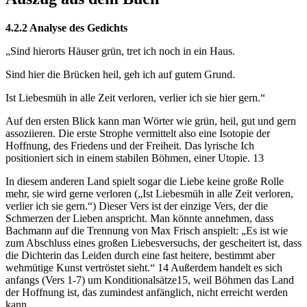
4.2.2 Analyse des Gedichts
„Sind hierorts Häuser grün, tret ich noch in ein Haus.
Sind hier die Brücken heil, geh ich auf gutem Grund.
Ist Liebesmüh in alle Zeit verloren, verlier ich sie hier gern.“
Auf den ersten Blick kann man Wörter wie grün, heil, gut und gern
assoziieren. Die erste Strophe vermittelt also eine Isotopie der
Hoffnung, des Friedens und der Freiheit. Das lyrische Ich
positioniert sich in einem stabilen Böhmen, einer Utopie. 13
In diesem anderen Land spielt sogar die Liebe keine große Rolle
mehr, sie wird gerne verloren („Ist Liebesmüh in alle Zeit verloren,
verlier ich sie gern.“) Dieser Vers ist der einzige Vers, der die
Schmerzen der Lieben anspricht. Man könnte annehmen, dass
Bachmann auf die Trennung von Max Frisch anspielt: „Es ist wie
zum Abschluss eines großen Liebesversuchs, der gescheitert ist, dass
die Dichterin das Leiden durch eine fast heitere, bestimmt aber
wehmütige Kunst vertröstet sieht.“ 14 Außerdem handelt es sich
anfangs (Vers 1-7) um Konditionalsätze15, weil Böhmen das Land
der Hoffnung ist, das zumindest anfänglich, nicht erreicht werden
kann.