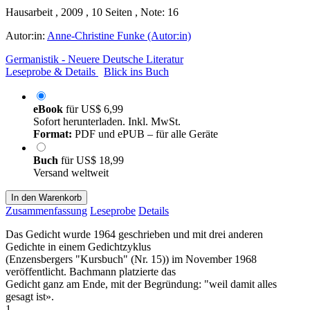
Hausarbeit , 2009 , 10 Seiten , Note: 16
Autor:in:
Anne-Christine Funke (Autor:in)
Germanistik - Neuere Deutsche Literatur
Leseprobe & Details
Blick ins Buch
eBook
für
US$ 6,99
Sofort herunterladen. Inkl. MwSt.
Format:
PDF und ePUB – für alle Geräte
Buch
für
US$ 18,99
Versand weltweit
In den Warenkorb
Zusammenfassung
Leseprobe
Details
Das Gedicht wurde 1964 geschrieben und mit drei anderen
Gedichte in einem Gedichtzyklus
(Enzensbergers "Kursbuch" (Nr. 15)) im November 1968
veröffentlicht. Bachmann platzierte das
Gedicht ganz am Ende, mit der Begründung: "weil damit alles
gesagt ist».
1