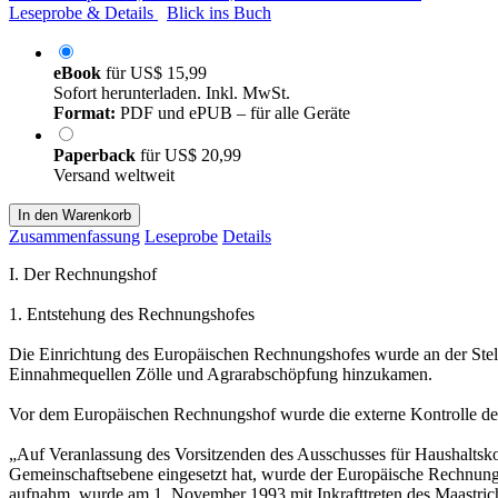
Leseprobe & Details
Blick ins Buch
eBook
für
US$ 15,99
Sofort herunterladen. Inkl. MwSt.
Format:
PDF und ePUB – für alle Geräte
Paperback
für
US$ 20,99
Versand weltweit
In den Warenkorb
Zusammenfassung
Leseprobe
Details
I. Der Rechnungshof
1. Entstehung des Rechnungshofes
Die Einrichtung des Europäischen Rechnungshofes wurde an der Stel
Einnahmequellen Zölle und Agrarabschöpfung hinzukamen.
Vor dem Europäischen Rechnungshof wurde die externe Kontrolle d
„Auf Veranlassung des Vorsitzenden des Ausschusses für Haushaltsko
Gemeinschaftsebene eingesetzt hat, wurde der Europäische Rechnungs
aufnahm, wurde am 1. November 1993 mit Inkrafttreten des Maastricht