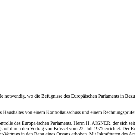
le notwendig, wo die Befugnisse des Europäischen Parlaments in Bezu
es Haushaltes von einem Kontrollausschuss und einem Rechnungsprüf
ntrolle des Europä-ischen Parlaments, Herrn H. AIGNER, der sich seit
hof durch den Vertrag von Brüssel vom 22. Juli 1975 errichtet. Der 
-Vertrags in den Rang eines Organs erhoben. Mit Inkrafttreten des Am