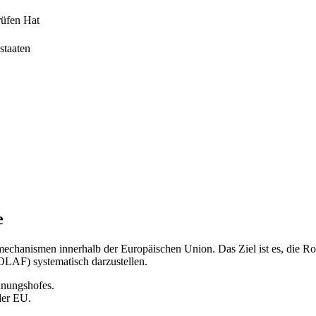
rüfen Hat
staaten
e
mechanismen innerhalb der Europäischen Union. Das Ziel ist es, die 
AF) systematisch darzustellen.
hnungshofes.
der EU.